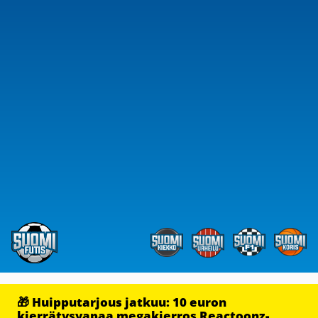
🎁 Huipputarjous jatkuu: 10 euron
kierrätysvapaa megakierros Reactoonz-