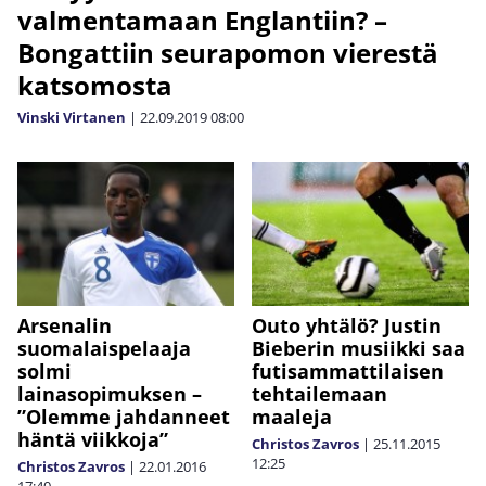
valmentamaan Englantiin? –
Bongattiin seurapomon vierestä
katsomosta
Vinski Virtanen
|
22.09.2019
08:00
Arsenalin
Outo yhtälö? Justin
suomalaispelaaja
Bieberin musiikki saa
solmi
futisammattilaisen
lainasopimuksen –
tehtailemaan
”Olemme jahdanneet
maaleja
häntä viikkoja”
Christos Zavros
|
25.11.2015
12:25
Christos Zavros
|
22.01.2016
17:40