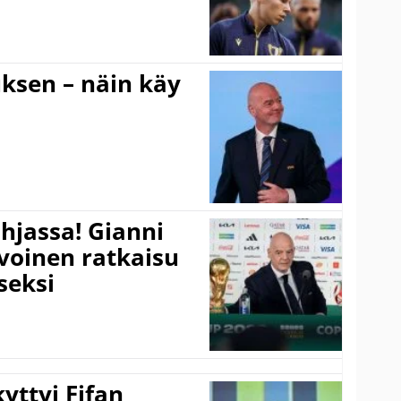
ouksen – näin käy
hjassa! Gianni
ivoinen ratkaisu
seksi
yttyi Fifan