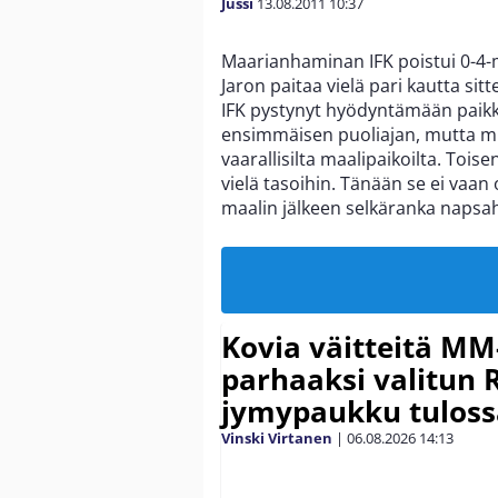
Jussi
13.08.2011
10:37
Maarianhaminan IFK poistui 0-4-
Jaron paitaa vielä pari kautta si
IFK pystynyt hyödyntämään paikkoj
ensimmäisen puoliajan, mutta m
vaarallisilta maalipaikoilta. Toi
vielä tasoihin. Tänään se ei vaan 
maalin jälkeen selkäranka napsah
Kovia väitteitä MM
parhaaksi valitun R
jymypaukku tuloss
Vinski Virtanen
|
06.08.2026
14:13