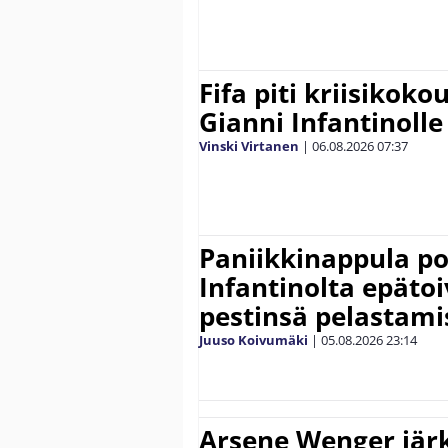
Fifa piti kriisikok
Gianni Infantinolle
Vinski Virtanen
|
06.08.2026
07:37
Paniikkinappula po
Infantinolta epäto
pestinsä pelastami
Juuso Koivumäki
|
05.08.2026
23:14
Arsene Wenger järk