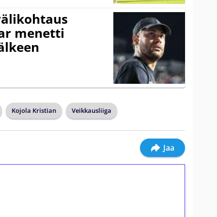
välikohtaus
ar menetti
jälkeen
Kojola Kristian
Veikkausliiga
Jaa
ilmaiskierroksia ilman