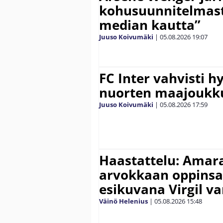
kohusuunnitelmasta
median kautta”
Juuso Koivumäki
|
05.08.2026
19:07
FC Inter vahvisti 
nuorten maajoukk
Juuso Koivumäki
|
05.08.2026
17:59
Haastattelu: Amara
arvokkaan oppinsa 
esikuvana Virgil va
Väinö Helenius
|
05.08.2026
15:48