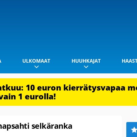
A
ULKOMAAT
HUUHKAJAT
HAAS
jatkuu: 10 euron kierrätysvapaa m
vain 1 eurolla!
napsahti selkäranka