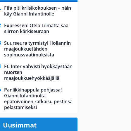
Fifa piti kriisikokouksen – näin
käy Gianni Infantinolle
Expressen: Otso Liimatta saa
siirron kärkiseuraan
Suurseura tyrmistyi Hollannin
maajoukkuetähden
sopimusvaatimuksista
FC Inter vahvisti hyökkäystään
nuorten
maajoukkuehyökkääjällä
Paniikkinappula pohjassa!
Gianni Infantinolta
epätoivoinen ratkaisu pestinsä
pelastamiseksi
Uusimmat