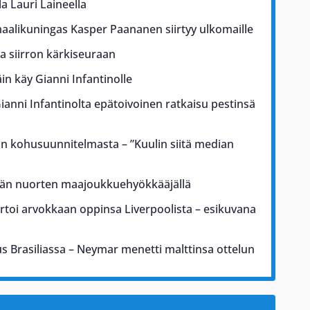
la Lauri Laineella
aalikuningas Kasper Paananen siirtyy ulkomaille
a siirron kärkiseuraan
äin käy Gianni Infantinolle
ianni Infantinolta epätoivoinen ratkaisu pestinsä
an kohusuunnitelmasta – ”Kuulin siitä median
tään nuorten maajoukkuehyökkääjällä
rtoi arvokkaan oppinsa Liverpoolista – esikuvana
us Brasiliassa – Neymar menetti malttinsa ottelun