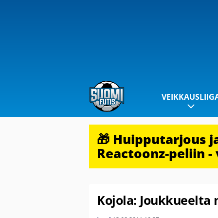
VEIKKAUSLIIG
🎁 Huipputarjous 
Reactoonz-peliin - 
Kojola: Joukkueelta 