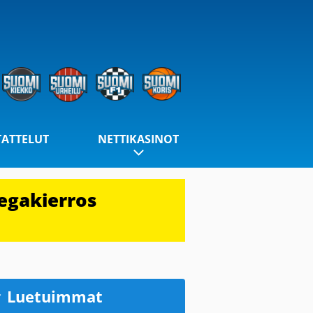
TATTELUT
NETTIKASINOT
egakierros
Luetuimmat