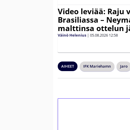
Video leviää: Raju 
Brasiliassa – Neym
malttinsa ottelun 
Väinö Helenius
|
05.08.2026
12:58
AIHEET
IFK Mariehamn
Jaro
1€ = 10€ arvosta 
kierrätystä!