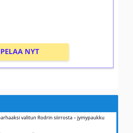
osta Tuohi 1000 -peliin (arvo 0,20€ per
PELAA NYT
parhaaksi valitun Rodrin siirrosta – jymypaukku