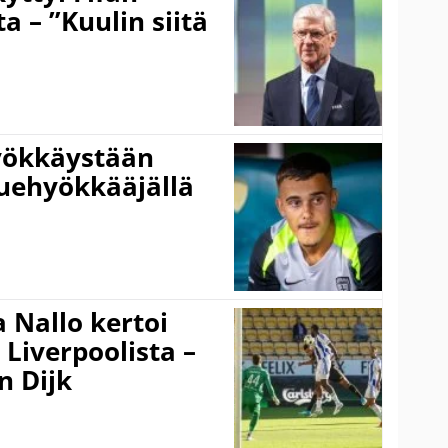
 – ”Kuulin siitä
hyökkäystään
uehyökkääjällä
 Nallo kertoi
Liverpoolista –
n Dijk