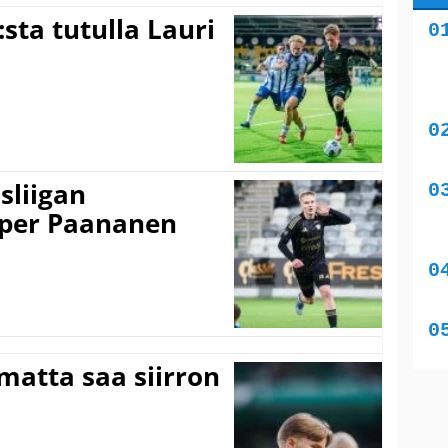
:sta tutulla Lauri
sliigan
sper Paananen
matta saa siirron