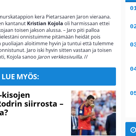
murskatappion kera Pietarsaaren Jaron vieraana.
tten kantanut
Kristian Kojola
oli harmissaan ettei
aan toisen jakson alussa. – Jaro piti palloa
ielestäni onnistuimme pitämään heidät pois
sen puoliajan aloitimme hyvin ja tuntui että tulemme
onnistunut. Jaro iski hyvin sitten vastaan ja toisen
ti, Kojola sanoo
Jaron verkkosivuilla
.
//
LUE MYÖS:
-kisojen
odrin siirrosta –
a?