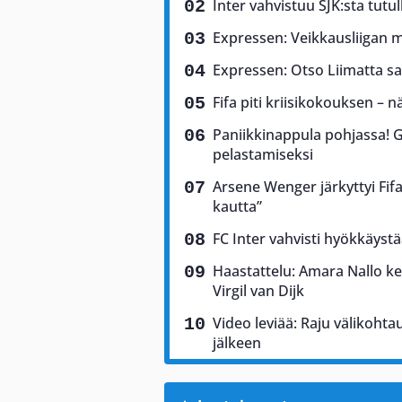
Inter vahvistuu SJK:sta tutul
Expressen: Veikkausliigan m
Expressen: Otso Liimatta sa
Fifa piti kriisikokouksen – n
Paniikkinappula pohjassa! G
pelastamiseksi
Arsene Wenger järkyttyi Fif
kautta”
FC Inter vahvisti hyökkäys
Haastattelu: Amara Nallo ke
Virgil van Dijk
Video leviää: Raju välikohta
jälkeen