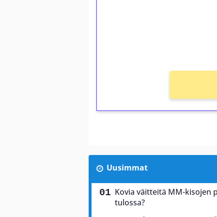
Talleta 1€
Saat heti 50 ilmaiskierr
kierros)!
Ei kierrätysvaatimusta!
Uusimmat
Kovia väitteitä MM-kisojen 
tulossa?