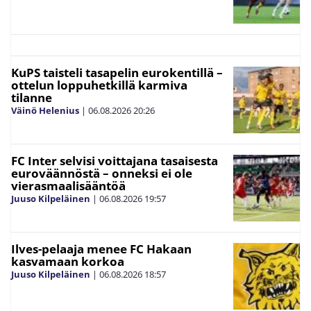
KuPS taisteli tasapelin eurokentillä –
ottelun loppuhetkillä karmiva
tilanne
Väinö Helenius
|
06.08.2026
20:26
FC Inter selvisi voittajana tasaisesta
euroväännöstä – onneksi ei ole
vierasmaalisääntöä
Juuso Kilpeläinen
|
06.08.2026
19:57
Ilves-pelaaja menee FC Hakaan
kasvamaan korkoa
Juuso Kilpeläinen
|
06.08.2026
18:57