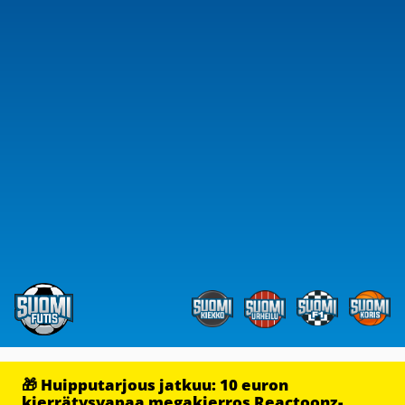
🎁 Huipputarjous jatkuu: 10 euron
kierrätysvapaa megakierros Reactoonz-