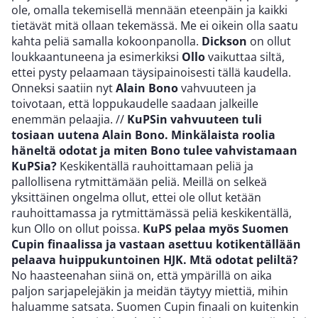
ole, omalla tekemisellä mennään eteenpäin ja kaikki
tietävät mitä ollaan tekemässä. Me ei oikein olla saatu
kahta peliä samalla kokoonpanolla.
Dickson
on ollut
loukkaantuneena ja esimerkiksi
Ollo
vaikuttaa siltä,
ettei pysty pelaamaan täysipainoisesti tällä kaudella.
Onneksi saatiin nyt
Alain Bono
vahvuuteen ja
toivotaan, että loppukaudelle saadaan jalkeille
enemmän pelaajia.
//
KuPSin vahvuuteen tuli
tosiaan uutena Alain Bono. Minkälaista roolia
häneltä odotat ja miten Bono tulee vahvistamaan
KuPSia?
Keskikentällä rauhoittamaan peliä ja
pallollisena rytmittämään peliä. Meillä on selkeä
yksittäinen ongelma ollut, ettei ole ollut ketään
rauhoittamassa ja rytmittämässä peliä keskikentällä,
kun Ollo on ollut poissa.
KuPS pelaa myös Suomen
Cupin finaalissa ja vastaan asettuu kotikentällään
pelaava huippukuntoinen HJK. Mtä odotat peliltä?
No haasteenahan siinä on, että ympärillä on aika
paljon sarjapelejäkin ja meidän täytyy miettiä, mihin
haluamme satsata. Suomen Cupin finaali on kuitenkin