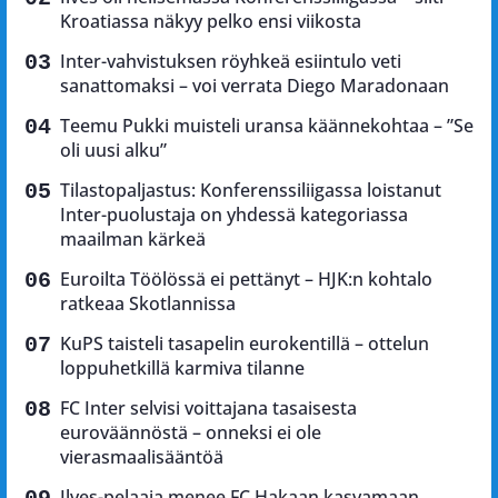
Kroatiassa näkyy pelko ensi viikosta
Inter-vahvistuksen röyhkeä esiintulo veti
sanattomaksi – voi verrata Diego Maradonaan
Teemu Pukki muisteli uransa käännekohtaa – ”Se
oli uusi alku”
Tilastopaljastus: Konferenssiliigassa loistanut
Inter-puolustaja on yhdessä kategoriassa
maailman kärkeä
Euroilta Töölössä ei pettänyt – HJK:n kohtalo
ratkeaa Skotlannissa
KuPS taisteli tasapelin eurokentillä – ottelun
loppuhetkillä karmiva tilanne
FC Inter selvisi voittajana tasaisesta
euroväännöstä – onneksi ei ole
vierasmaalisääntöä
Ilves-pelaaja menee FC Hakaan kasvamaan