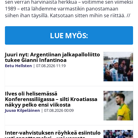
sen verran harvinaista herkkua – voitimme sen viimeksi
1989 – että lähdemme varmastikin panostamaan
siihen ihan täysillä. Katsotaan sitten mihin se riittää.
//
LUE MYÖS:
Juuri nyt: Argentiinan jalkapalloliitto
tukee Gianni Infantinoa
Eetu Hellsten
|
07.08.2026
11:19
Ilves oli helisemässä
Konferenssiliigassa – silti Kroatiassa
näkyy pelko ensi viikosta
Juuso Kilpeläinen
|
07.08.2026
00:09
Inter-vahvistuksen röyhkeä esiintulo