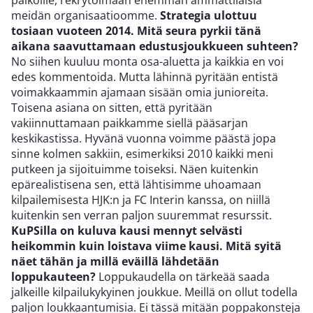
paikoille, rekrytoimaan enemmän ammattilaisia
meidän organisaatioomme.
Strategia ulottuu
tosiaan vuoteen 2014. Mitä seura pyrkii tänä
aikana saavuttamaan edustusjoukkueen suhteen?
No siihen kuuluu monta osa-aluetta ja kaikkia en voi
edes kommentoida. Mutta lähinnä pyritään entistä
voimakkaammin ajamaan sisään omia junioreita.
Toisena asiana on sitten, että pyritään
vakiinnuttamaan paikkamme siellä pääsarjan
keskikastissa. Hyvänä vuonna voimme päästä jopa
sinne kolmen sakkiin, esimerkiksi 2010 kaikki meni
putkeen ja sijoituimme toiseksi. Näen kuitenkin
epärealistisena sen, että lähtisimme uhoamaan
kilpailemisesta HJK:n ja FC Interin kanssa, on niillä
kuitenkin sen verran paljon suuremmat resurssit.
KuPSilla on kuluva kausi mennyt selvästi
heikommin kuin loistava viime kausi. Mitä syitä
näet tähän ja millä eväillä lähdetään
loppukauteen?
Loppukaudella on tärkeää saada
jalkeille kilpailukykyinen joukkue. Meillä on ollut todella
paljon loukkaantumisia. Ei tässä mitään poppakonsteja