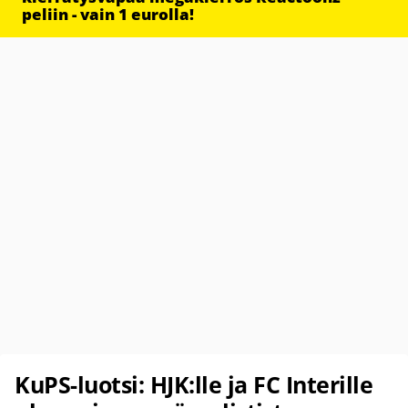
peliin - vain 1 eurolla!
KuPS-luotsi: HJK:lle ja FC Interille