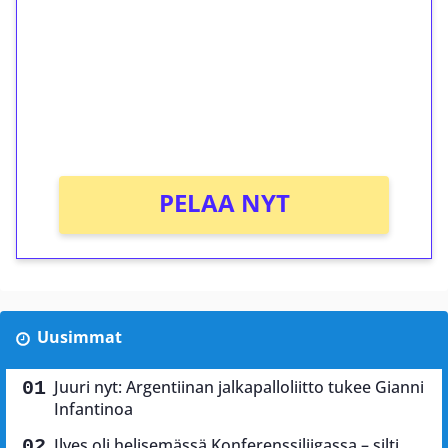
Talleta 1€
Saat heti 50 ilmaiskierrosta Tuohi 1000 -
peliin (arvo 0,20€ per kierros)!
Ei kierrätysvaatimusta!
PELAA NYT
Uusimmat
Juuri nyt: Argentiinan jalkapalloliitto tukee Gianni
Infantinoa
Ilves oli helisemässä Konferenssiliigassa – silti