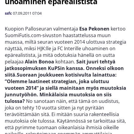
uhoaminen epärealistista
ssfc
07.09.2011
07:04
Kuopion Palloseuran valmentaja
Esa Pekonen
kertoo
SuomiFutis.com-sivuston haastattelussa muun
muassa, miltä seuran vuoteen 2014 ulottuva strategia
näyttää, miksi HJK:lle ja FC Interille uhoaminen on
epärealistista, ja mitä odotuksia hänellä on uutta
pelaajaa
Alain Bonoa
kohtaan.
Sait juuri tehtyä
jatkosopimuksen KuPSin kanssa. Onneksi olkoon
siitä.Suoraan joukkueen kotisivulta lainattua:
”Olemme laatineet strategian, joka ulottuu
vuoteen 2014” ja siellä mainitaan myös muutoksia
junnutyöhön. Minkälaisia muutoksia on siis
tulossa?
No sanotaan näin, että tämä on uudistus,
joka on tehty 10 vuotta sitten ja nyt pyritään
terävöittämään sitä. Ei mitään suuria rakenteellisia
muutoksia ole tulossa. Käytännössä se tarkoittaa sitä,
että pyrimme tuomaan oikeanlaisia ihmisiä oikeille