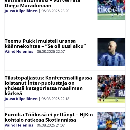
veti sanattomaksi – voi verrata
Diego Maradonaan
Juuso Kilpeläinen
|
06.08.2026
23:20
Teemu Pukki muisteli uransa
käännekohtaa – ”Se oli uusi alku”
Väinö Helenius
|
06.08.2026
22:57
Tilastopaljastus: Konferenssiliigassa
loistanut Inter-puolustaja on
yhdessä kategoriassa maailman
kärkeä
Juuso Kilpeläinen
|
06.08.2026
22:18
Euroilta Töölössä ei pettänyt – HJK:n
kohtalo ratkeaa Skotlannissa
Väinö Helenius
|
06.08.2026
21:07