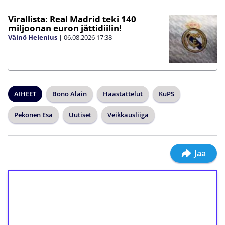
Virallista: Real Madrid teki 140
miljoonan euron jättidiilin!
Väinö Helenius
|
06.08.2026
17:38
AIHEET
Bono Alain
Haastattelut
KuPS
Pekonen Esa
Uutiset
Veikkausliiga
Jaa
1€ = 10€ arvosta
ilmaiskierroksia ilman
kierrätystä!