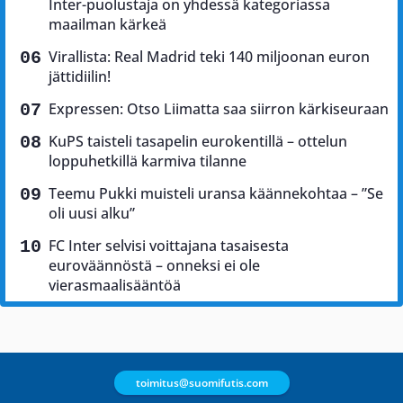
Inter-puolustaja on yhdessä kategoriassa
maailman kärkeä
Virallista: Real Madrid teki 140 miljoonan euron
jättidiilin!
Expressen: Otso Liimatta saa siirron kärkiseuraan
KuPS taisteli tasapelin eurokentillä – ottelun
loppuhetkillä karmiva tilanne
Teemu Pukki muisteli uransa käännekohtaa – ”Se
oli uusi alku”
FC Inter selvisi voittajana tasaisesta
euroväännöstä – onneksi ei ole
vierasmaalisääntöä
toimitus@suomifutis.com