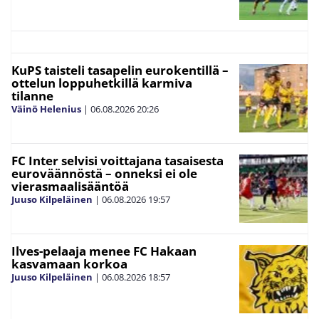
KuPS taisteli tasapelin eurokentillä –
ottelun loppuhetkillä karmiva
tilanne
Väinö Helenius
|
06.08.2026
20:26
FC Inter selvisi voittajana tasaisesta
euroväännöstä – onneksi ei ole
vierasmaalisääntöä
Juuso Kilpeläinen
|
06.08.2026
19:57
Ilves-pelaaja menee FC Hakaan
kasvamaan korkoa
Juuso Kilpeläinen
|
06.08.2026
18:57