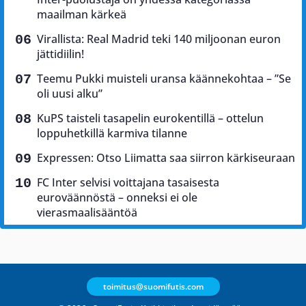
maailman kärkeä
Virallista: Real Madrid teki 140 miljoonan euron
jättidiilin!
Teemu Pukki muisteli uransa käännekohtaa – ”Se
oli uusi alku”
KuPS taisteli tasapelin eurokentillä – ottelun
loppuhetkillä karmiva tilanne
Expressen: Otso Liimatta saa siirron kärkiseuraan
FC Inter selvisi voittajana tasaisesta
euroväännöstä – onneksi ei ole
vierasmaalisääntöä
toimitus@suomifutis.com