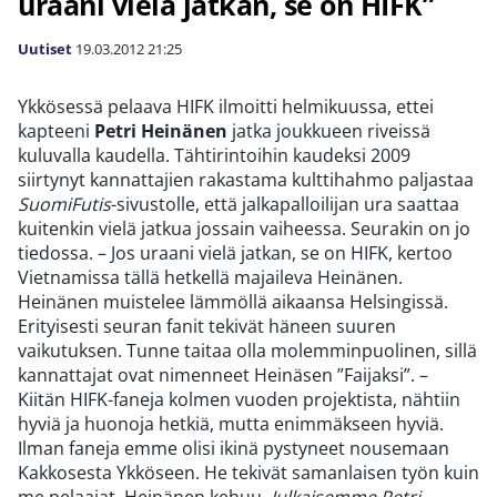
uraani vielä jatkan, se on HIFK”
Uutiset
19.03.2012
21:25
Ykkösessä pelaava HIFK ilmoitti helmikuussa, ettei
kapteeni
Petri Heinänen
jatka joukkueen riveissä
kuluvalla kaudella. Tähtirintoihin kaudeksi 2009
siirtynyt kannattajien rakastama kulttihahmo paljastaa
SuomiFutis
-sivustolle, että jalkapalloilijan ura saattaa
kuitenkin vielä jatkua jossain vaiheessa. Seurakin on jo
tiedossa. – Jos uraani vielä jatkan, se on HIFK, kertoo
Vietnamissa tällä hetkellä majaileva Heinänen.
Heinänen muistelee lämmöllä aikaansa Helsingissä.
Erityisesti seuran fanit tekivät häneen suuren
vaikutuksen. Tunne taitaa olla molemminpuolinen, sillä
kannattajat ovat nimenneet Heinäsen ”Faijaksi”. –
Kiitän HIFK-faneja kolmen vuoden projektista, nähtiin
hyviä ja huonoja hetkiä, mutta enimmäkseen hyviä.
Ilman faneja emme olisi ikinä pystyneet nousemaan
Kakkosesta Ykköseen. He tekivät samanlaisen työn kuin