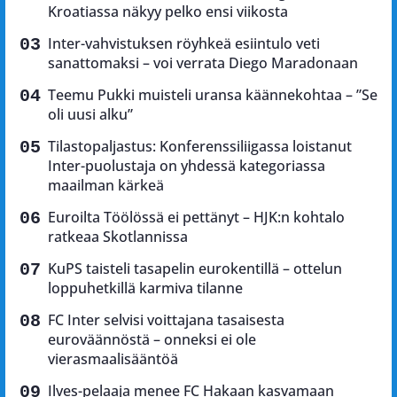
Kroatiassa näkyy pelko ensi viikosta
Inter-vahvistuksen röyhkeä esiintulo veti
sanattomaksi – voi verrata Diego Maradonaan
Teemu Pukki muisteli uransa käännekohtaa – ”Se
oli uusi alku”
Tilastopaljastus: Konferenssiliigassa loistanut
Inter-puolustaja on yhdessä kategoriassa
maailman kärkeä
Euroilta Töölössä ei pettänyt – HJK:n kohtalo
ratkeaa Skotlannissa
KuPS taisteli tasapelin eurokentillä – ottelun
loppuhetkillä karmiva tilanne
FC Inter selvisi voittajana tasaisesta
euroväännöstä – onneksi ei ole
vierasmaalisääntöä
Ilves-pelaaja menee FC Hakaan kasvamaan