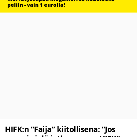
peliin - vain 1 eurolla!
HIFK:n ”Faija” kiitollisena: ”Jos