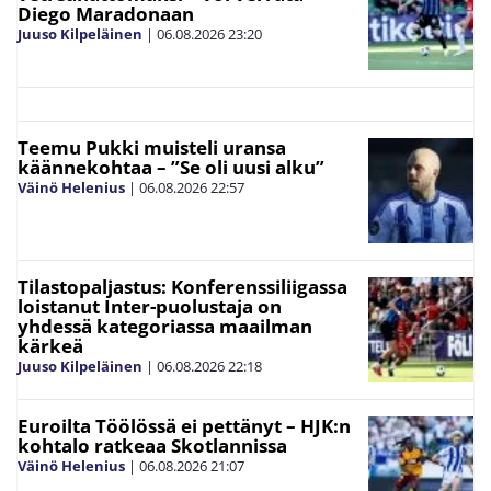
Diego Maradonaan
Juuso Kilpeläinen
|
06.08.2026
23:20
Teemu Pukki muisteli uransa
käännekohtaa – ”Se oli uusi alku”
Väinö Helenius
|
06.08.2026
22:57
Tilastopaljastus: Konferenssiliigassa
loistanut Inter-puolustaja on
yhdessä kategoriassa maailman
kärkeä
Juuso Kilpeläinen
|
06.08.2026
22:18
Euroilta Töölössä ei pettänyt – HJK:n
kohtalo ratkeaa Skotlannissa
Väinö Helenius
|
06.08.2026
21:07