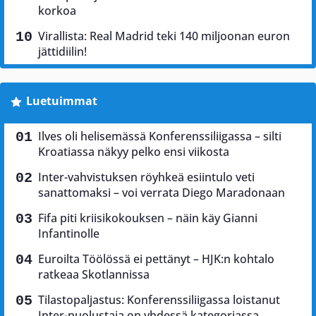
korkoa
Virallista: Real Madrid teki 140 miljoonan euron
jättidiilin!
Luetuimmat
Ilves oli helisemässä Konferenssiliigassa – silti
Kroatiassa näkyy pelko ensi viikosta
Inter-vahvistuksen röyhkeä esiintulo veti
sanattomaksi – voi verrata Diego Maradonaan
Fifa piti kriisikokouksen – näin käy Gianni
Infantinolle
Euroilta Töölössä ei pettänyt – HJK:n kohtalo
ratkeaa Skotlannissa
Tilastopaljastus: Konferenssiliigassa loistanut
Inter-puolustaja on yhdessä kategoriassa