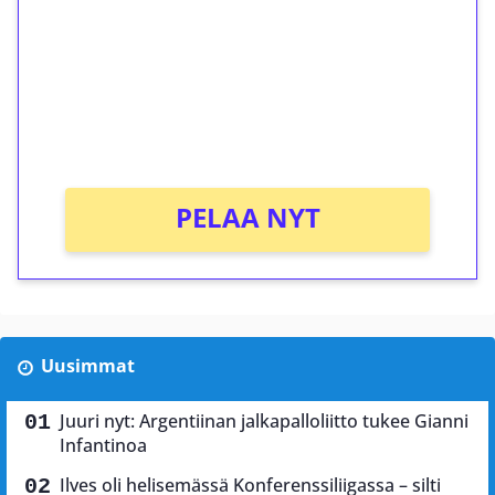
Talleta 1€
Saat heti 50 ilmaiskierrosta Tuohi 1000 -
peliin (arvo 0,20€ per kierros)!
Ei kierrätysvaatimusta!
PELAA NYT
Uusimmat
Juuri nyt: Argentiinan jalkapalloliitto tukee Gianni
Infantinoa
Ilves oli helisemässä Konferenssiliigassa – silti