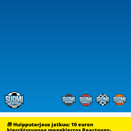
🎁 Huipputarjous jatkuu: 10 euron
kierrätysvapaa megakierros Reactoonz-