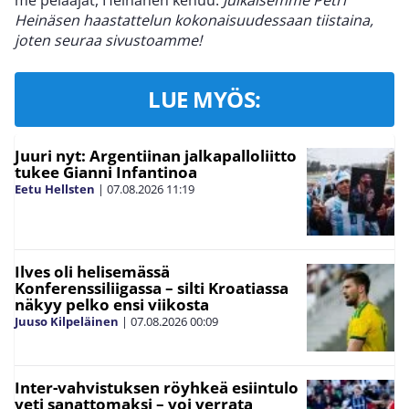
me pelaajat, Heinänen kehuu.
Julkaisemme Petri
Heinäsen haastattelun kokonaisuudessaan tiistaina,
joten seuraa sivustoamme!
LUE MYÖS:
Juuri nyt: Argentiinan jalkapalloliitto
tukee Gianni Infantinoa
Eetu Hellsten
|
07.08.2026
11:19
Ilves oli helisemässä
Konferenssiliigassa – silti Kroatiassa
näkyy pelko ensi viikosta
Juuso Kilpeläinen
|
07.08.2026
00:09
Inter-vahvistuksen röyhkeä esiintulo
veti sanattomaksi – voi verrata