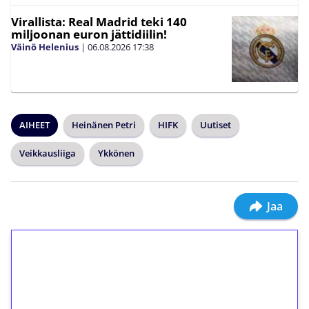
Virallista: Real Madrid teki 140
miljoonan euron jättidiilin!
Väinö Helenius
|
06.08.2026
17:38
AIHEET
Heinänen Petri
HIFK
Uutiset
Veikkausliiga
Ykkönen
Jaa
1€ = 10€ arvosta
ilmaiskierroksia ilman
kierrätystä!