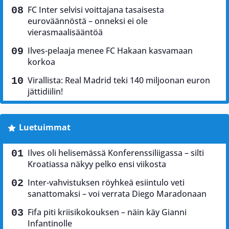
FC Inter selvisi voittajana tasaisesta
euroväännöstä – onneksi ei ole
vierasmaalisääntöä
Ilves-pelaaja menee FC Hakaan kasvamaan
korkoa
Virallista: Real Madrid teki 140 miljoonan euron
jättidiilin!
Luetuimmat
Ilves oli helisemässä Konferenssiliigassa – silti
Kroatiassa näkyy pelko ensi viikosta
Inter-vahvistuksen röyhkeä esiintulo veti
sanattomaksi – voi verrata Diego Maradonaan
Fifa piti kriisikokouksen – näin käy Gianni
Infantinolle