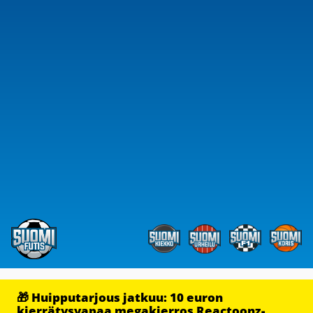
🎁 Huipputarjous jatkuu: 10 euron
kierrätysvapaa megakierros Reactoonz-