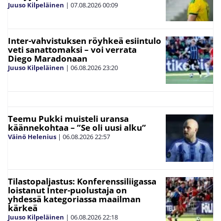
Juuso Kilpeläinen
|
07.08.2026
00:09
Inter-vahvistuksen röyhkeä esiintulo
veti sanattomaksi – voi verrata
Diego Maradonaan
Juuso Kilpeläinen
|
06.08.2026
23:20
Teemu Pukki muisteli uransa
käännekohtaa – ”Se oli uusi alku”
Väinö Helenius
|
06.08.2026
22:57
Tilastopaljastus: Konferenssiliigassa
loistanut Inter-puolustaja on
yhdessä kategoriassa maailman
kärkeä
Juuso Kilpeläinen
|
06.08.2026
22:18