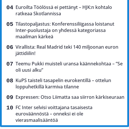
Euroilta Töölössä ei pettänyt – HJK:n kohtalo
ratkeaa Skotlannissa
Tilastopaljastus: Konferenssiliigassa loistanut
Inter-puolustaja on yhdessä kategoriassa
maailman kärkeä
Virallista: Real Madrid teki 140 miljoonan euron
jättidiilin!
Teemu Pukki muisteli uransa käännekohtaa – ”Se
oli uusi alku”
KuPS taisteli tasapelin eurokentillä – ottelun
loppuhetkillä karmiva tilanne
Expressen: Otso Liimatta saa siirron kärkiseuraan
FC Inter selvisi voittajana tasaisesta
euroväännöstä – onneksi ei ole
vierasmaalisääntöä