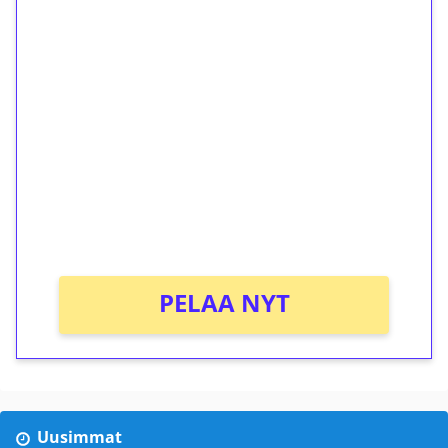
1€ = 10€ arvosta
ilmaiskierroksia ilman
kierrätystä!
Talleta 1€
Saat heti 50 ilmaiskierrosta Tuohi 1000 -
peliin (arvo 0,20€ per kierros)!
Ei kierrätysvaatimusta!
PELAA NYT
Uusimmat