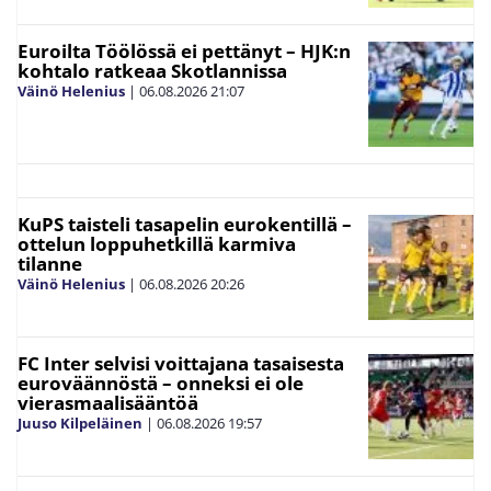
Euroilta Töölössä ei pettänyt – HJK:n
kohtalo ratkeaa Skotlannissa
Väinö Helenius
|
06.08.2026
21:07
KuPS taisteli tasapelin eurokentillä –
ottelun loppuhetkillä karmiva
tilanne
Väinö Helenius
|
06.08.2026
20:26
FC Inter selvisi voittajana tasaisesta
euroväännöstä – onneksi ei ole
vierasmaalisääntöä
Juuso Kilpeläinen
|
06.08.2026
19:57