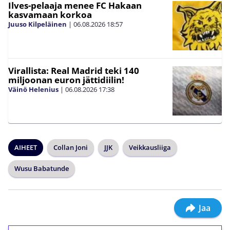
Ilves-pelaaja menee FC Hakaan
kasvamaan korkoa
Juuso Kilpeläinen
|
06.08.2026
18:57
Virallista: Real Madrid teki 140
miljoonan euron jättidiilin!
Väinö Helenius
|
06.08.2026
17:38
AIHEET
Collan Joni
JJK
Veikkausliiga
Wusu Babatunde
Jaa