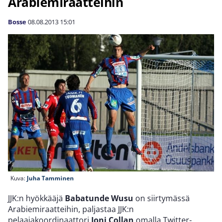
Arabiemiraatteihin
Bosse
08.08.2013
15:01
Kuva:
Juha Tamminen
JJK:n hyökkääjä
Babatunde Wusu
on siirtymässä
Arabiemiraatteihin, paljastaa JJK:n
pelaajakoordinaattori
Joni Collan
omalla Twitter-