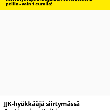
peliin - vain 1 eurolla!
JJK-hyökkääjä siirtymässä