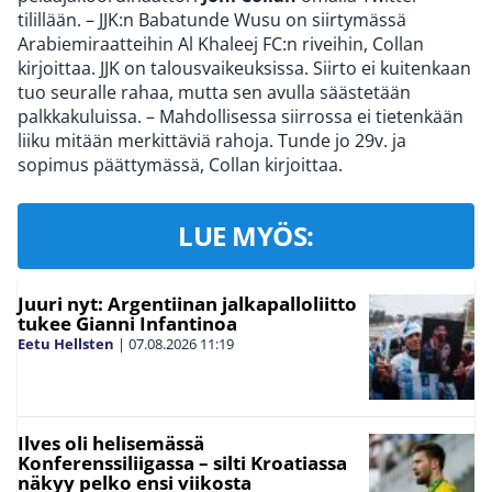
tilillään. – JJK:n Babatunde Wusu on siirtymässä
Arabiemiraatteihin Al Khaleej FC:n riveihin, Collan
kirjoittaa. JJK on talousvaikeuksissa. Siirto ei kuitenkaan
tuo seuralle rahaa, mutta sen avulla säästetään
palkkakuluissa. – Mahdollisessa siirrossa ei tietenkään
liiku mitään merkittäviä rahoja. Tunde jo 29v. ja
sopimus päättymässä, Collan kirjoittaa.
LUE MYÖS:
Juuri nyt: Argentiinan jalkapalloliitto
tukee Gianni Infantinoa
Eetu Hellsten
|
07.08.2026
11:19
Ilves oli helisemässä
Konferenssiliigassa – silti Kroatiassa
näkyy pelko ensi viikosta