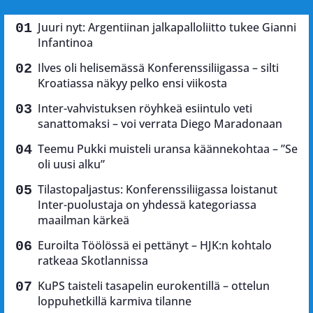
Juuri nyt: Argentiinan jalkapalloliitto tukee Gianni
Infantinoa
Ilves oli helisemässä Konferenssiliigassa – silti
Kroatiassa näkyy pelko ensi viikosta
Inter-vahvistuksen röyhkeä esiintulo veti
sanattomaksi – voi verrata Diego Maradonaan
Teemu Pukki muisteli uransa käännekohtaa – ”Se
oli uusi alku”
Tilastopaljastus: Konferenssiliigassa loistanut
Inter-puolustaja on yhdessä kategoriassa
maailman kärkeä
Euroilta Töölössä ei pettänyt – HJK:n kohtalo
ratkeaa Skotlannissa
KuPS taisteli tasapelin eurokentillä – ottelun
loppuhetkillä karmiva tilanne