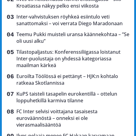
Kroatiassa näkyy pelko ensi viikosta
Inter-vahvistuksen röyhkeä esiintulo veti
sanattomaksi – voi verrata Diego Maradonaan
Teemu Pukki muisteli uransa käännekohtaa – ”Se
oli uusi alku”
Tilastopaljastus: Konferenssiliigassa loistanut
Inter-puolustaja on yhdessä kategoriassa
maailman kärkeä
Euroilta Töölössä ei pettänyt – HJK:n kohtalo
ratkeaa Skotlannissa
KuPS taisteli tasapelin eurokentillä – ottelun
loppuhetkillä karmiva tilanne
FC Inter selvisi voittajana tasaisesta
euroväännöstä – onneksi ei ole
vierasmaalisääntöä
Ilves-pelaaja menee FC Hakaan kasvamaan