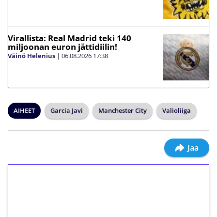
Virallista: Real Madrid teki 140
miljoonan euron jättidiilin!
Väinö Helenius
|
06.08.2026
17:38
AIHEET
Garcia Javi
Manchester City
Valioliiga
Jaa
1€ = 10€ arvosta
ilmaiskierroksia ilman
kierrätystä!