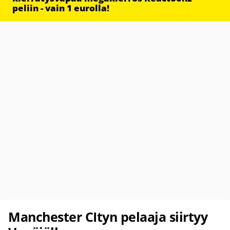
peliin - vain 1 eurolla!
Manchester CItyn pelaaja siirtyy