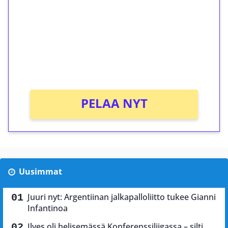
Talleta 1€
Saat heti 50 ilmaiskierrosta Tuohi 1000 -
peliin (arvo 0,20€ per kierros)!
Ei kierrätysvaatimusta!
PELAA NYT
Uusimmat
Juuri nyt: Argentiinan jalkapalloliitto tukee Gianni
Infantinoa
Ilves oli helisemässä Konferenssiliigassa – silti