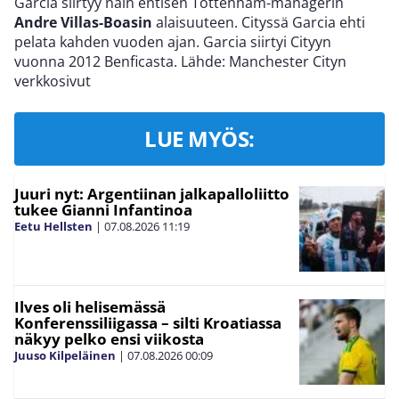
Garcia siirtyy näin entisen Tottenham-managerin
Andre Villas-Boasin
alaisuuteen. Cityssä Garcia ehti
pelata kahden vuoden ajan. Garcia siirtyi Cityyn
vuonna 2012 Benficasta. Lähde: Manchester Cityn
verkkosivut
LUE MYÖS:
Juuri nyt: Argentiinan jalkapalloliitto
tukee Gianni Infantinoa
Eetu Hellsten
|
07.08.2026
11:19
Ilves oli helisemässä
Konferenssiliigassa – silti Kroatiassa
näkyy pelko ensi viikosta
Juuso Kilpeläinen
|
07.08.2026
00:09