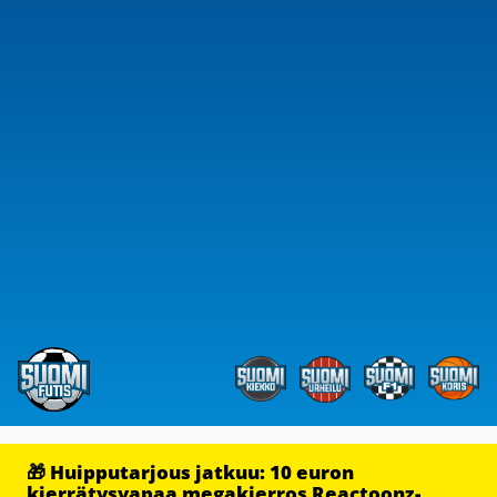
🎁 Huipputarjous jatkuu: 10 euron
kierrätysvapaa megakierros Reactoonz-