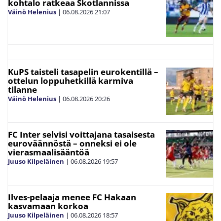
kohtalo ratkeaa Skotlannissa
Väinö Helenius
|
06.08.2026
21:07
KuPS taisteli tasapelin eurokentillä –
ottelun loppuhetkillä karmiva
tilanne
Väinö Helenius
|
06.08.2026
20:26
FC Inter selvisi voittajana tasaisesta
euroväännöstä – onneksi ei ole
vierasmaalisääntöä
Juuso Kilpeläinen
|
06.08.2026
19:57
Ilves-pelaaja menee FC Hakaan
kasvamaan korkoa
Juuso Kilpeläinen
|
06.08.2026
18:57