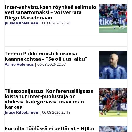
Inter-vahvistuksen röyhkeä esiintulo
veti sanattomaksi – voi verrata
Diego Maradonaan
Juuso Kilpeläinen
|
06.08.2026
23:20
Teemu Pukki muisteli uransa
käännekohtaa – ”Se oli uusi alku”
Väinö Helenius
|
06.08.2026
22:57
Tilastopaljastus: Konferenssiliigassa
loistanut Inter-puolustaja on
yhdessä kategoriassa maailman
kärkeä
Juuso Kilpeläinen
|
06.08.2026
22:18
Euroilta Töölössä ei pettänyt – HJK:n