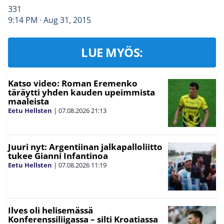
331
9:14 PM · Aug 31, 2015
LUE MYÖS:
Katso video: Roman Eremenko
täräytti yhden kauden upeimmista
maaleista
Eetu Hellsten
|
07.08.2026
21:13
Juuri nyt: Argentiinan jalkapalloliitto
tukee Gianni Infantinoa
Eetu Hellsten
|
07.08.2026
11:19
Ilves oli helisemässä
Konferenssiliigassa – silti Kroatiassa