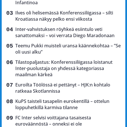
Infantinoa
Ilves oli helisemässä Konferenssiliigassa – silti
Kroatiassa näkyy pelko ensi viikosta
Inter-vahvistuksen röyhkeä esiintulo veti
sanattomaksi – voi verrata Diego Maradonaan
Teemu Pukki muisteli uransa käännekohtaa – ”Se
oli uusi alku”
Tilastopaljastus: Konferenssiliigassa loistanut
Inter-puolustaja on yhdessä kategoriassa
maailman kärkeä
Euroilta Töölössä ei pettänyt – HJK:n kohtalo
ratkeaa Skotlannissa
KuPS taisteli tasapelin eurokentillä – ottelun
loppuhetkillä karmiva tilanne
FC Inter selvisi voittajana tasaisesta
euroväännöstä – onneksi ei ole