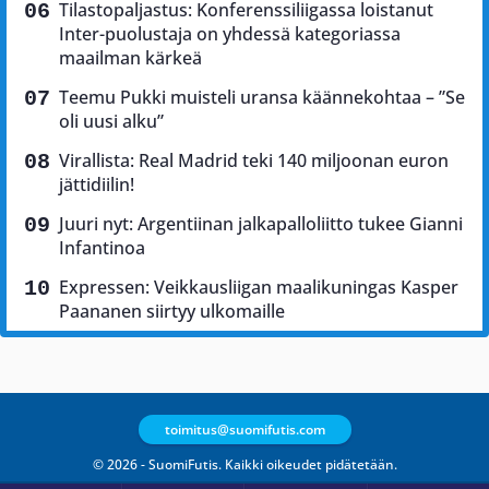
Tilastopaljastus: Konferenssiliigassa loistanut
Inter-puolustaja on yhdessä kategoriassa
maailman kärkeä
Teemu Pukki muisteli uransa käännekohtaa – ”Se
oli uusi alku”
Virallista: Real Madrid teki 140 miljoonan euron
jättidiilin!
Juuri nyt: Argentiinan jalkapalloliitto tukee Gianni
Infantinoa
Expressen: Veikkausliigan maalikuningas Kasper
Paananen siirtyy ulkomaille
toimitus@suomifutis.com
© 2026 - SuomiFutis. Kaikki oikeudet pidätetään.