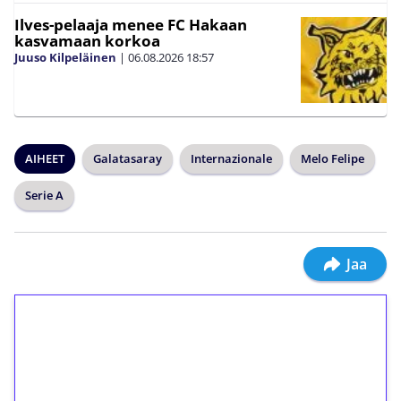
Ilves-pelaaja menee FC Hakaan
kasvamaan korkoa
Juuso Kilpeläinen
|
06.08.2026
18:57
AIHEET
Galatasaray
Internazionale
Melo Felipe
Serie A
Jaa
1€ = 10€ arvosta
ilmaiskierroksia ilman
kierrätystä!