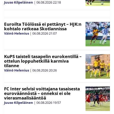
Juuso Kilpeläinen
|
06.08.2026
22:18
Euroilta Töölössä ei pettänyt – HJK:n
kohtalo ratkeaa Skotlannissa
Väinö Helenius
|
06.08.2026
21:07
KuPS taisteli tasapelin eurokentillä –
ottelun loppuhetkillä karmiva
tilanne
Väinö Helenius
|
06.08.2026
20:26
FC Inter selvisi voittajana tasaisesta
euroväännöstä – onneksi ei ole
vierasmaalisääntöä
Juuso Kilpeläinen
|
06.08.2026
19:57