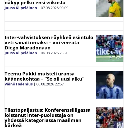
näkyy pelko ensi viikosta
Juuso Kilpeläinen
|
07.08.2026
00:09
Inter-vahvistuksen röyhkeä esiintulo
veti sanattomaksi – voi verrata
Diego Maradonaan
Juuso Kilpeläinen
|
06.08.2026
23:20
Teemu Pukki muisteli uransa
käännekohtaa – ”Se oli uusi alku”
Väinö Helenius
|
06.08.2026
22:57
Tilastopaljastus: Konferenssiliigassa
loistanut Inter-puolustaja on
yhdessä kategoriassa maailman
kärkeä