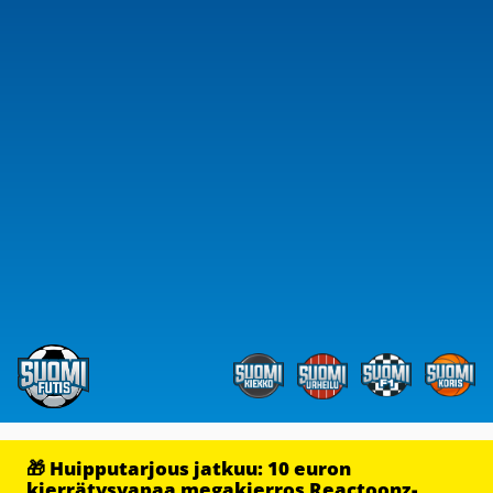
🎁 Huipputarjous jatkuu: 10 euron
kierrätysvapaa megakierros Reactoonz-