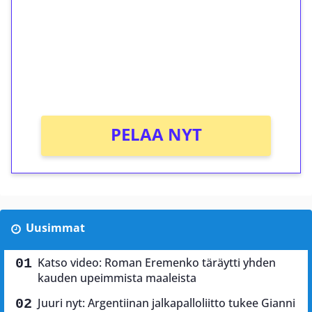
Talleta 1€
Saat heti 50 ilmaiskierrosta Tuohi 1000 -
peliin (arvo 0,20€ per kierros)!
Ei kierrätysvaatimusta!
PELAA NYT
Uusimmat
Katso video: Roman Eremenko täräytti yhden
kauden upeimmista maaleista
Juuri nyt: Argentiinan jalkapalloliitto tukee Gianni