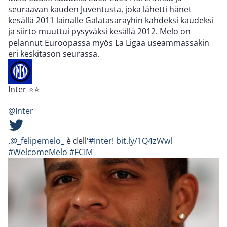
seuraavan kauden Juventusta, joka lähetti hänet
kesällä 2011 lainalle Galatasarayhin kahdeksi kaudeksi
ja siirto muuttui pysyväksi kesällä 2012. Melo on
pelannut Euroopassa myös La Ligaa useammassakin
eri keskitason seurassa.
Inter ⭐⭐
@Inter
.
@_felipemelo_
è dell'
#Inter
!
bit.ly/1Q4zWwl
#WelcomeMelo
#FCIM