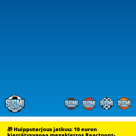
🎁 Huipputarjous jatkuu: 10 euron
kierrätysvapaa megakierros Reactoonz-