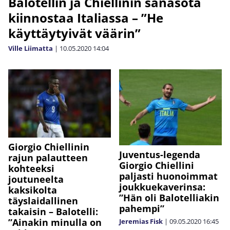
Balotellin ja Chiellinin sanasota
kiinnostaa Italiassa – ”He
käyttäytyivät väärin”
Ville Liimatta
|
10.05.2020
14:04
Giorgio Chiellinin
Juventus-legenda
rajun palautteen
Giorgio Chiellini
kohteeksi
paljasti huonoimmat
joutuneelta
joukkuekaverinsa:
kaksikolta
”Hän oli Balotelliakin
täyslaidallinen
pahempi”
takaisin – Balotelli:
”Ainakin minulla on
Jeremias Fisk
|
09.05.2020
16:45