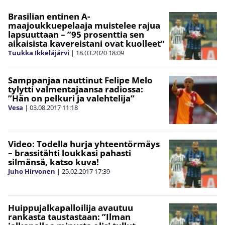
Brasilian entinen A-
maajoukkuepelaaja muistelee rajua
lapsuuttaan – ”95 prosenttia sen
aikaisista kavereistani ovat kuolleet”
Tuukka Ikkeläjärvi
|
18.03.2020
18:09
Samppanjaa nauttinut Felipe Melo
tylytti valmentajaansa radiossa:
”Hän on pelkuri ja valehtelija”
Vesa
|
03.08.2017
11:18
Video: Todella hurja yhteentörmäys
– brassitähti loukkasi pahasti
silmänsä, katso kuva!
Juho Hirvonen
|
25.02.2017
17:39
Huippujalkapalloilija avautuu
rankasta taustastaan: ”Ilman