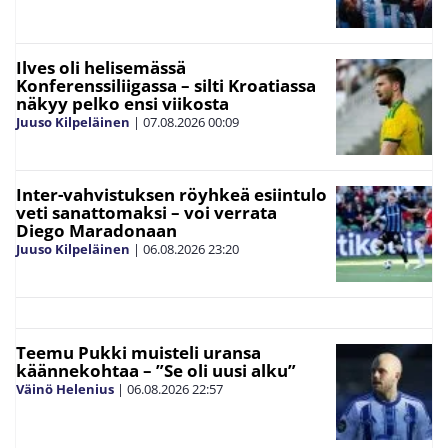
Ilves oli helisemässä
Konferenssiliigassa – silti Kroatiassa
näkyy pelko ensi viikosta
Juuso Kilpeläinen
|
07.08.2026
00:09
Inter-vahvistuksen röyhkeä esiintulo
veti sanattomaksi – voi verrata
Diego Maradonaan
Juuso Kilpeläinen
|
06.08.2026
23:20
Teemu Pukki muisteli uransa
käännekohtaa – ”Se oli uusi alku”
Väinö Helenius
|
06.08.2026
22:57