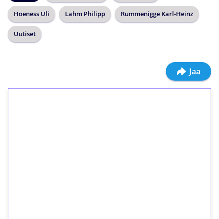
Hoeness Uli
Lahm Philipp
Rummenigge Karl-Heinz
Uutiset
Jaa
1€ = 10€ arvosta
ilmaiskierroksia ilman
kierrätystä!
Talleta 1€
Saat heti 50 ilmaiskierrosta Tuohi 1000 -
peliin (arvo 0,20€ per kierros)!
Ei kierrätysvaatimusta!