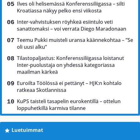
Ilves oli helisemässä Konferenssiliigassa – silti
Kroatiassa näkyy pelko ensi viikosta
Inter-vahvistuksen röyhkeä esiintulo veti
sanattomaksi – voi verrata Diego Maradonaan
Teemu Pukki muisteli uransa käännekohtaa – ”Se
oli uusi alku”
Tilastopaljastus: Konferenssiliigassa loistanut
Inter-puolustaja on yhdessä kategoriassa
maailman kärkeä
Euroilta Töölössä ei pettänyt – HJK:n kohtalo
ratkeaa Skotlannissa
KuPS taisteli tasapelin eurokentillä – ottelun
loppuhetkillä karmiva tilanne
Luetuimmat