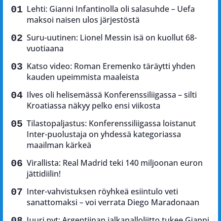
Lehti: Gianni Infantinolla oli salasuhde – Uefa
maksoi naisen ulos järjestöstä
Suru-uutinen: Lionel Messin isä on kuollut 68-
vuotiaana
Katso video: Roman Eremenko täräytti yhden
kauden upeimmista maaleista
Ilves oli helisemässä Konferenssiliigassa – silti
Kroatiassa näkyy pelko ensi viikosta
Tilastopaljastus: Konferenssiliigassa loistanut
Inter-puolustaja on yhdessä kategoriassa
maailman kärkeä
Virallista: Real Madrid teki 140 miljoonan euron
jättidiilin!
Inter-vahvistuksen röyhkeä esiintulo veti
sanattomaksi – voi verrata Diego Maradonaan
Juuri nyt: Argentiinan jalkapalloliitto tukee Gianni