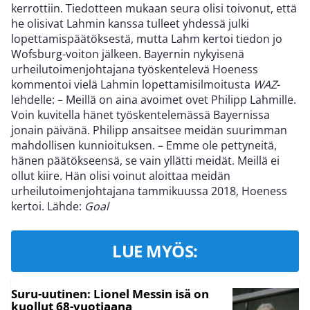
kerrottiin. Tiedotteen mukaan seura olisi toivonut, että
he olisivat Lahmin kanssa tulleet yhdessä julki
lopettamispäätöksestä, mutta Lahm kertoi tiedon jo
Wofsburg-voiton jälkeen. Bayernin nykyisenä
urheilutoimenjohtajana työskentelevä Hoeness
kommentoi vielä Lahmin lopettamisilmoitusta
WAZ
-
lehdelle: – Meillä on aina avoimet ovet Philipp Lahmille.
Voin kuvitella hänet työskentelemässä Bayernissa
jonain päivänä. Philipp ansaitsee meidän suurimman
mahdollisen kunnioituksen. – Emme ole pettyneitä,
hänen päätökseensä, se vain yllätti meidät. Meillä ei
ollut kiire. Hän olisi voinut aloittaa meidän
urheilutoimenjohtajana tammikuussa 2018, Hoeness
kertoi. Lähde:
Goal
LUE MYÖS:
Suru-uutinen: Lionel Messin isä on
kuollut 68-vuotiaana