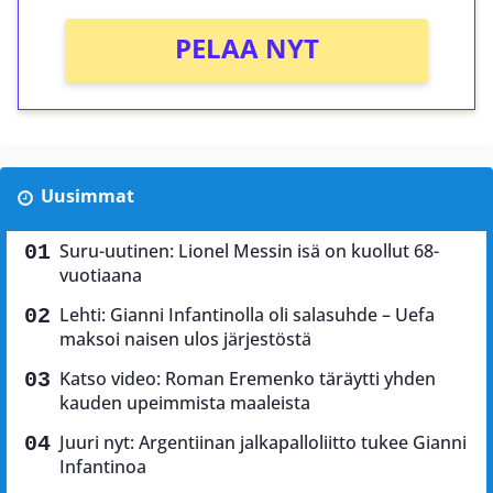
PELAA NYT
Uusimmat
Suru-uutinen: Lionel Messin isä on kuollut 68-
vuotiaana
Lehti: Gianni Infantinolla oli salasuhde – Uefa
maksoi naisen ulos järjestöstä
Katso video: Roman Eremenko täräytti yhden
kauden upeimmista maaleista
Juuri nyt: Argentiinan jalkapalloliitto tukee Gianni
Infantinoa