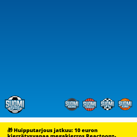
🎁 Huipputarjous jatkuu: 10 euron
kierrätysvapaa megakierros Reactoonz-