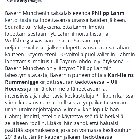
Kuva:
Getty Images
Bayern Münchenin saksalaislegenda
Philipp Lahm
kertoi tiistaina
lopettavansa uransa kauden jälkeen.
Seuralle tuli yllätyksenä, että Lahm ilmoitti
lopettamisestaan nyt. Lahm ilmoitti tiistaina
Wolfsburgia vastaan pelatun Saksan cupin
neljännesvälierän jälkeen lopettavansa uransa tähän
kauteen. Bayern eteni 1-0-voitolla puolivälieriin. Lahmin
lopettamisilmoitus tuli Bayern-johdolle yllätyksenä. –
Bayern München on yllättynyt Philipp Lahmin
lähestymistavasta, Bayernin puheenjohtaja
Karl-Heinz
Rummenigge
kirjoitti seuran tiedotteessa. –
Uli
Hoeness
ja minä olemme pitäneet avoimia,
intensiivisiä ja rakentavia keskusteluja Philippin kanssa
viime kuukausina mahdollisesta työpaikasta seuran
urheilutoimenjohtajana. Viime viikon lopulla hän
(Lahm) ilmoitti, ettei ole käytettävissä tällä hetkellä
sellaiseen rooliin. Lisäksi hän sanoi, että haluaisi
päättää sopimuksensa, joka on voimassa kesäkuuhun
2018 asti, tämän kauden jälkeen, tiedotteessa