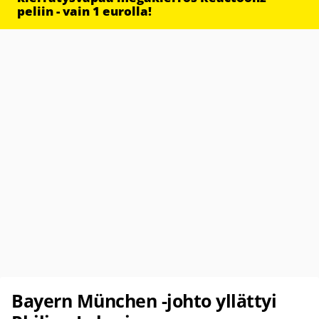
peliin - vain 1 eurolla!
Bayern München -johto yllättyi