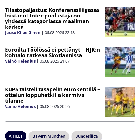
Tilastopaljastus: Konferenssiliigassa
loistanut Inter-puolustaja on
yhdessä kategoriassa maailman
kärkeä
Juuso Kilpeläinen
|
06.08.2026
22:18
Euroilta Töölössä ei pettänyt – HJK:n
kohtalo ratkeaa Skotlannissa
Väinö Helenius
|
06.08.2026
21:07
KuPS taisteli tasapelin eurokentillä –
ottelun loppuhetkillä karmiva
tilanne
Väinö Helenius
|
06.08.2026
20:26
AIHEET
Bayern München
Bundesliiga