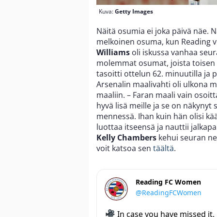
Kuva:
Getty Images
Näitä osumia ei joka päivä näe. 
melkoinen osuma, kun Reading vo
Williams
oli iskussa vanhaa seur
molemmat osumat, joista toisen h
tasoitti ottelun 62. minuutilla ja 
Arsenalin maalivahti oli ulkona ma
maaliin. – Faran maali vain osoit
hyvä lisä meille ja se on näkynyt
mennessä. Ihan kuin hän olisi k
luottaa itseensä ja nauttii jalkap
Kelly Chambers
kehui seuran nett
voit katsoa sen
täältä
.
Reading FC Women
@ReadingFCWomen
In case you have missed it,