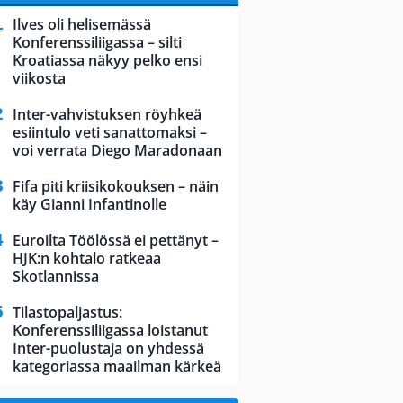
Ilves oli helisemässä
Konferenssiliigassa – silti
Kroatiassa näkyy pelko ensi
viikosta
Inter-vahvistuksen röyhkeä
esiintulo veti sanattomaksi –
voi verrata Diego Maradonaan
Fifa piti kriisikokouksen – näin
käy Gianni Infantinolle
Euroilta Töölössä ei pettänyt –
HJK:n kohtalo ratkeaa
Skotlannissa
Tilastopaljastus:
Konferenssiliigassa loistanut
Inter-puolustaja on yhdessä
kategoriassa maailman kärkeä