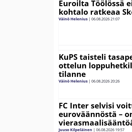
Euroilta Töölössä e
kohtalo ratkeaa Sk
Väinö Helenius
|
06.08.2026
21:07
KuPS taisteli tasap
ottelun loppuhetki
tilanne
Väinö Helenius
|
06.08.2026
20:26
FC Inter selvisi voi
euroväännöstä – on
vierasmaalisääntö
Juuso Kilpeläinen
|
06.08.2026
19:57