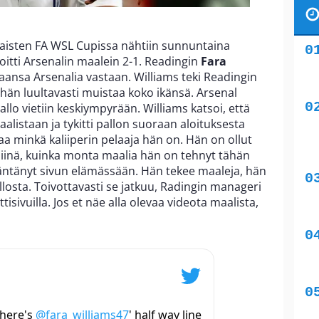
Naisten FA WSL Cupissa nähtiin sunnuntaina
itti Arsenalin maalein 2-1. Readingin
Fara
aansa Arsenalia vastaan. Williams teki Readingin
än luultavasti muistaa koko ikänsä. Arsenal
pallo vietiin keskiympyrään. Williams katsoi, että
alistaan ja tykitti pallon suoraan aloituksesta
taa minkä kaliiperin pelaaja hän on. Hän on ollut
 siinä, kuinka monta maalia hän on tehnyt tähän
ääntänyt sivun elämässään. Hän tekee maaleja, hän
allosta. Toivottavasti se jatkuu, Radingin manageri
isivuilla. Jos et näe alla olevaa videota maalista,
 here's
@fara_williams47
' half way line