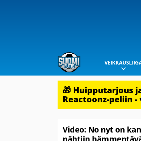
VEIKKAUSLIIG
🎁 Huipputarjous 
Reactoonz-peliin - 
Video: No nyt on kan
nähtiin hämmentäv