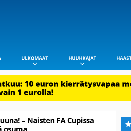
A
ULKOMAAT
HUUHKAJAT
HAAS
jatkuu: 10 euron kierrätysvapaa m
vain 1 eurolla!
uuna! – Naisten FA Cupissa
ä osuma