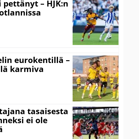
i pettänyt – HJK:n
otlannissa
elin eurokentillä –
llä karmiva
ttajana tasaisesta
neksi ei ole
ä