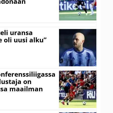
adonaan
eli uransa
 oli uusi alku”
onferenssiliigassa
lustaja on
ssa maailman