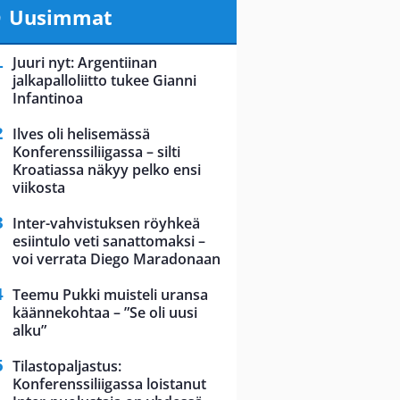
Uusimmat
Juuri nyt: Argentiinan
jalkapalloliitto tukee Gianni
Infantinoa
Ilves oli helisemässä
Konferenssiliigassa – silti
Kroatiassa näkyy pelko ensi
viikosta
Inter-vahvistuksen röyhkeä
esiintulo veti sanattomaksi –
voi verrata Diego Maradonaan
Teemu Pukki muisteli uransa
käännekohtaa – ”Se oli uusi
alku”
Tilastopaljastus:
Konferenssiliigassa loistanut