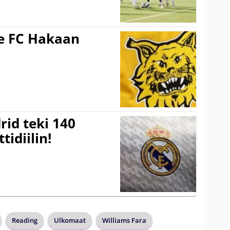
ee FC Hakaan
a
rid teki 140
tidiilin!
Reading
Ulkomaat
Williams Fara