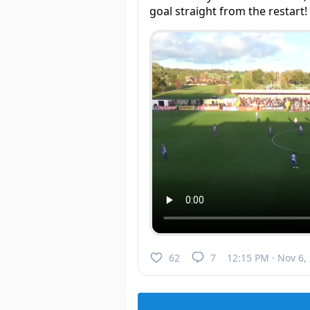
goal straight from the restart!
62
7
12:15 PM · Nov 6,