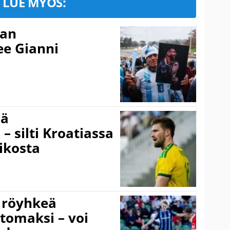
LUE MYÖS:
nan
kee Gianni
sä
– silti Kroatiassa
ikosta
 röyhkeä
ttomaksi – voi