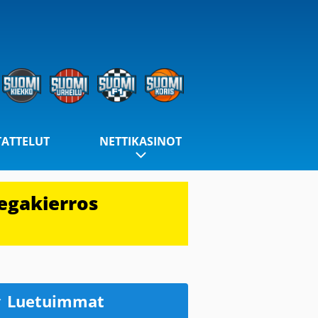
TATTELUT
NETTIKASINOT
egakierros
Luetuimmat