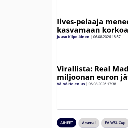
Ilves-pelaaja men
kasvamaan korko
Juuso Kilpeläinen
|
06.08.2026
18:57
Virallista: Real Mad
miljoonan euron jät
Väinö Helenius
|
06.08.2026
17:38
AIHEET
Arsenal
FA WSL Cup