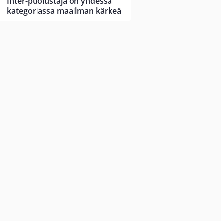
Inter-puolustaja on yhdessä
kategoriassa maailman kärkeä