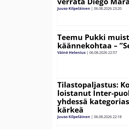
verrata Diego Mar
Juuso Kilpeläinen
|
06.08.2026
23:20
Teemu Pukki muist
käännekohtaa – ”Se
Väinö Helenius
|
06.08.2026
22:57
Tilastopaljastus: K
loistanut Inter-puo
yhdessä kategoria
kärkeä
Juuso Kilpeläinen
|
06.08.2026
22:18