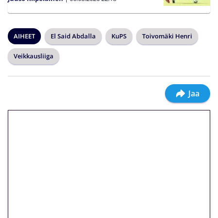
AIHEET
El Said Abdalla
KuPS
Toivomäki Henri
Veikkausliiga
Jaa
🎁 Huipputarjous jatkuu: 10
euron kierrätysvapaa
megakierros Reactoonz-
peliin – vain 1 eurolla!
Peli: Reactoonz
Vain uusille asiakkaille!