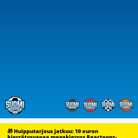
🎁 Huipputarjous jatkuu: 10 euron
kierrätysvapaa megakierros Reactoonz-