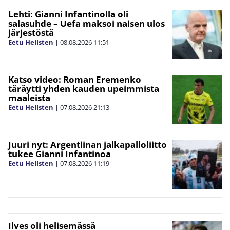
Lehti: Gianni Infantinolla oli
salasuhde – Uefa maksoi naisen ulos
järjestöstä
Eetu Hellsten
|
08.08.2026
11:51
Katso video: Roman Eremenko
täräytti yhden kauden upeimmista
maaleista
Eetu Hellsten
|
07.08.2026
21:13
Juuri nyt: Argentiinan jalkapalloliitto
tukee Gianni Infantinoa
Eetu Hellsten
|
07.08.2026
11:19
Ilves oli helisemässä