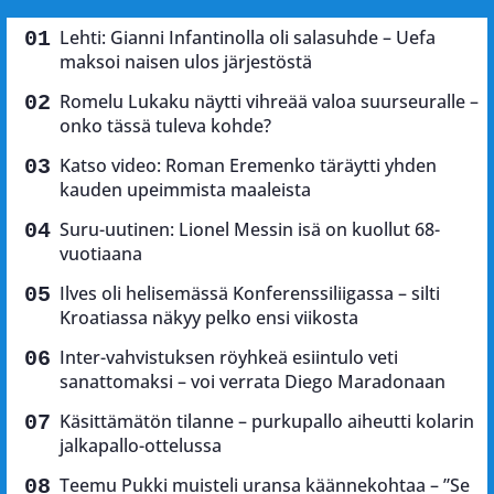
Lehti: Gianni Infantinolla oli salasuhde – Uefa
maksoi naisen ulos järjestöstä
Romelu Lukaku näytti vihreää valoa suurseuralle –
onko tässä tuleva kohde?
Katso video: Roman Eremenko täräytti yhden
kauden upeimmista maaleista
Suru-uutinen: Lionel Messin isä on kuollut 68-
vuotiaana
Ilves oli helisemässä Konferenssiliigassa – silti
Kroatiassa näkyy pelko ensi viikosta
Inter-vahvistuksen röyhkeä esiintulo veti
sanattomaksi – voi verrata Diego Maradonaan
Käsittämätön tilanne – purkupallo aiheutti kolarin
jalkapallo-ottelussa
Teemu Pukki muisteli uransa käännekohtaa – ”Se