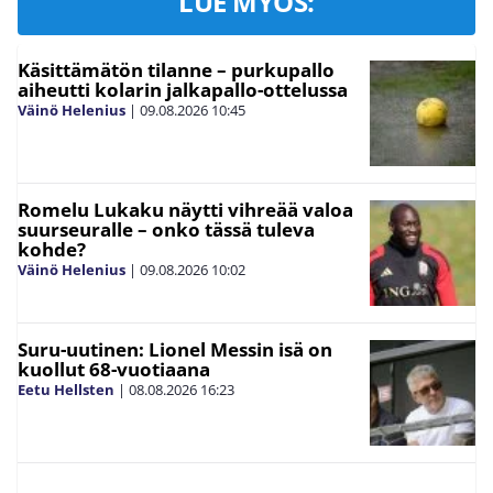
LUE MYÖS:
Käsittämätön tilanne – purkupallo
aiheutti kolarin jalkapallo-ottelussa
Väinö Helenius
|
09.08.2026
10:45
Romelu Lukaku näytti vihreää valoa
suurseuralle – onko tässä tuleva
kohde?
Väinö Helenius
|
09.08.2026
10:02
Suru-uutinen: Lionel Messin isä on
kuollut 68-vuotiaana
Eetu Hellsten
|
08.08.2026
16:23