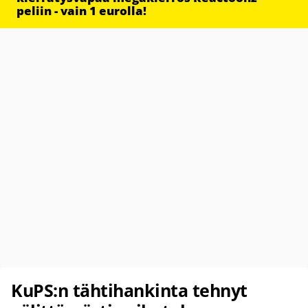
peliin - vain 1 eurolla!
KuPS:n tähtihankinta tehnyt