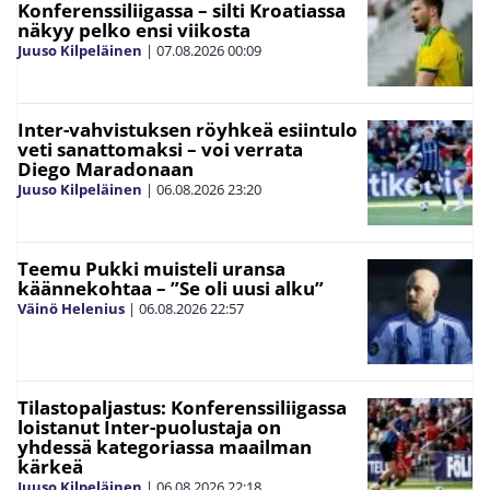
Konferenssiliigassa – silti Kroatiassa
näkyy pelko ensi viikosta
Juuso Kilpeläinen
|
07.08.2026
00:09
Inter-vahvistuksen röyhkeä esiintulo
veti sanattomaksi – voi verrata
Diego Maradonaan
Juuso Kilpeläinen
|
06.08.2026
23:20
Teemu Pukki muisteli uransa
käännekohtaa – ”Se oli uusi alku”
Väinö Helenius
|
06.08.2026
22:57
Tilastopaljastus: Konferenssiliigassa
loistanut Inter-puolustaja on
yhdessä kategoriassa maailman
kärkeä
Juuso Kilpeläinen
|
06.08.2026
22:18