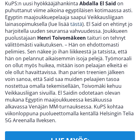
KuPS:n uusi hyökkääjähankinta
Abdalla El Said
on
puhuttanut viime aikoina egyptiläisen kotimaassa asti.
Egyptin maajoukkuepelaaja saapui Veikkausliigaan
lainasopimuksella (lue lisää
tästä
). El Said on ehtinyt jo
harjoitella uuden seuransa vahvuudessa. Joukkueen
puolustajaan
Henri Toivomäkeen
taituri on tehnyt
välittömästi vaikutuksen. – Hän on ehdottomasti
pelimies. Sen näkee jo ihan liikkeestä ja tatsista, että
hän on pelannut aikaisemmin isoja pelejä. Työmoraali
on ollut myös huikea, mitään ison pelaajan elkeitä ei
ole ollut havaittavissa. Ihan parien treenien jälkeen
voin sanoa, että Said saa muiden pelaajien tasoa
nostettua omalla tekemisellään, Toivomäki kehuu
Veikkausliigan sivuilla. El Saidin odotetaan olevan
mukana Egyptin maajoukkueessa kesäkuussa
alkavassa Venäjän MM-turnauksessa. KuPS kohtaa
viikonloppuna puolueettomalla kentällä Helsingin Telia
5G Areenalla Ilveksen.