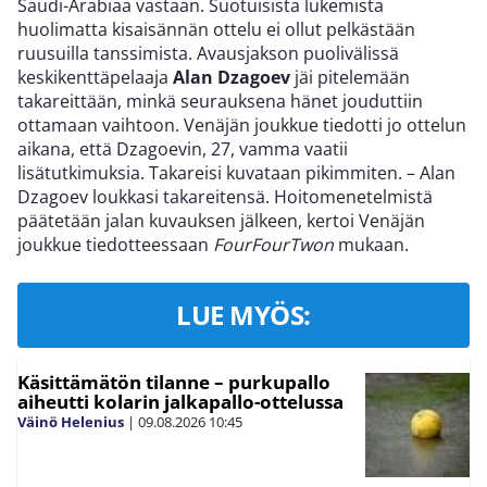
Saudi-Arabiaa vastaan. Suotuisista lukemista
huolimatta kisaisännän ottelu ei ollut pelkästään
ruusuilla tanssimista. Avausjakson puolivälissä
keskikenttäpelaaja
Alan Dzagoev
jäi pitelemään
takareittään, minkä seurauksena hänet jouduttiin
ottamaan vaihtoon. Venäjän joukkue tiedotti jo ottelun
aikana, että Dzagoevin, 27, vamma vaatii
lisätutkimuksia. Takareisi kuvataan pikimmiten. – Alan
Dzagoev loukkasi takareitensä. Hoitomenetelmistä
päätetään jalan kuvauksen jälkeen, kertoi Venäjän
joukkue tiedotteessaan
FourFourTwon
mukaan.
LUE MYÖS:
Käsittämätön tilanne – purkupallo
aiheutti kolarin jalkapallo-ottelussa
Väinö Helenius
|
09.08.2026
10:45