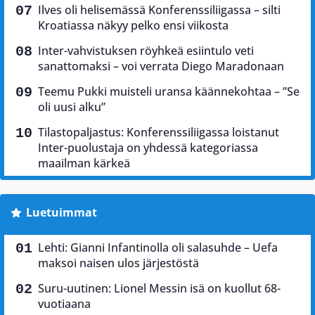
Ilves oli helisemässä Konferenssiliigassa – silti
Kroatiassa näkyy pelko ensi viikosta
Inter-vahvistuksen röyhkeä esiintulo veti
sanattomaksi – voi verrata Diego Maradonaan
Teemu Pukki muisteli uransa käännekohtaa – ”Se
oli uusi alku”
Tilastopaljastus: Konferenssiliigassa loistanut
Inter-puolustaja on yhdessä kategoriassa
maailman kärkeä
Luetuimmat
Lehti: Gianni Infantinolla oli salasuhde – Uefa
maksoi naisen ulos järjestöstä
Suru-uutinen: Lionel Messin isä on kuollut 68-
vuotiaana