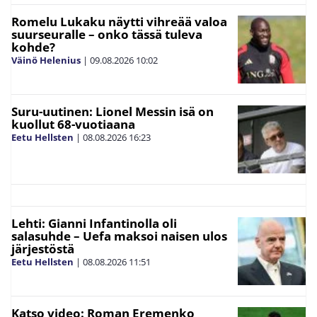
Romelu Lukaku näytti vihreää valoa
suurseuralle – onko tässä tuleva
kohde?
Väinö Helenius
|
09.08.2026
10:02
Suru-uutinen: Lionel Messin isä on
kuollut 68-vuotiaana
Eetu Hellsten
|
08.08.2026
16:23
Lehti: Gianni Infantinolla oli
salasuhde – Uefa maksoi naisen ulos
järjestöstä
Eetu Hellsten
|
08.08.2026
11:51
Katso video: Roman Eremenko