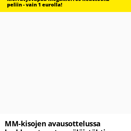
peliin - vain 1 eurolla!
MM-kisojen avausottelussa