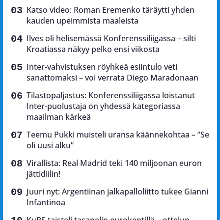
Katso video: Roman Eremenko täräytti yhden
kauden upeimmista maaleista
Ilves oli helisemässä Konferenssiliigassa – silti
Kroatiassa näkyy pelko ensi viikosta
Inter-vahvistuksen röyhkeä esiintulo veti
sanattomaksi – voi verrata Diego Maradonaan
Tilastopaljastus: Konferenssiliigassa loistanut
Inter-puolustaja on yhdessä kategoriassa
maailman kärkeä
Teemu Pukki muisteli uransa käännekohtaa – ”Se
oli uusi alku”
Virallista: Real Madrid teki 140 miljoonan euron
jättidiilin!
Juuri nyt: Argentiinan jalkapalloliitto tukee Gianni
Infantinoa
KuPS taisteli tasapelin eurokentillä – ottelun