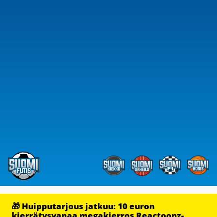
🎁 Huipputarjous jatkuu: 10 euron
kierrätysvapaa megakierros Reactoonz-