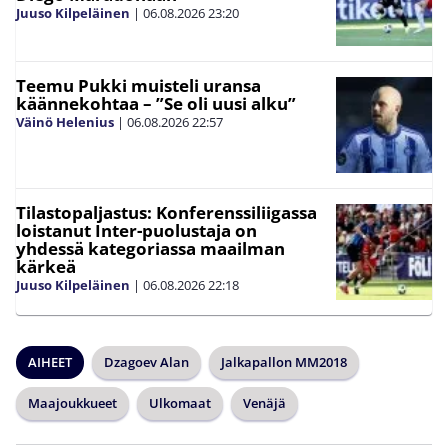
Juuso Kilpeläinen
|
06.08.2026
23:20
Teemu Pukki muisteli uransa
käännekohtaa – ”Se oli uusi alku”
Väinö Helenius
|
06.08.2026
22:57
Tilastopaljastus: Konferenssiliigassa
loistanut Inter-puolustaja on
yhdessä kategoriassa maailman
kärkeä
Juuso Kilpeläinen
|
06.08.2026
22:18
AIHEET
Dzagoev Alan
Jalkapallon MM2018
Maajoukkueet
Ulkomaat
Venäjä