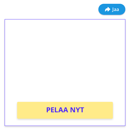
Jaa
1€ = 10€ arvosta
ilmaiskierroksia ilman
kierrätystä!
Talleta 1€
Saat heti 50 ilmaiskierrosta Tuohi 1000 -
peliin (arvo 0,20€ per kierros)!
Ei kierrätysvaatimusta!
PELAA NYT