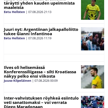
täräytti yhden kauden upeimmista
maaleista
Eetu Hellsten
|
07.08.2026
21:13
Juuri nyt: Argentiinan jalkapalloliitto
tukee Gianni Infantinoa
Eetu Hellsten
|
07.08.2026
11:19
Ilves oli helisemässä
Konferenssiliigassa – silti Kroatiassa
näkyy pelko ensi viikosta
Juuso Kilpeläinen
|
07.08.2026
00:09
Inter-vahvistuksen röyhkeä esiintulo
veti sanattomaksi – voi verrata
Diego Maradonaan