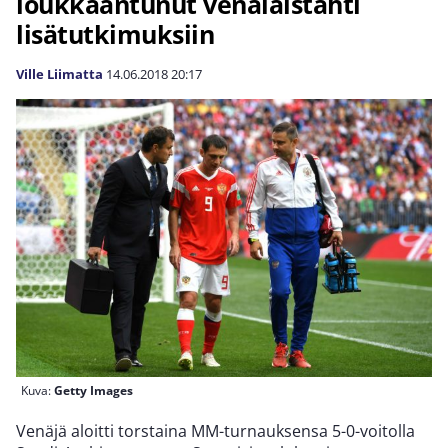
loukkaantunut venäläistähti
lisätutkimuksiin
Ville Liimatta
14.06.2018
20:17
Kuva:
Getty Images
Venäjä aloitti torstaina MM-turnauksensa 5-0-voitolla