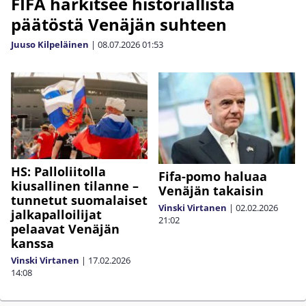
FIFA harkitsee historiallista
päätöstä Venäjän suhteen
Juuso Kilpeläinen
|
08.07.2026
01:53
HS: Palloliitolla
Fifa-pomo haluaa
kiusallinen tilanne –
Venäjän takaisin
tunnetut suomalaiset
Vinski Virtanen
|
02.02.2026
jalkapalloilijat
21:02
pelaavat Venäjän
kanssa
Vinski Virtanen
|
17.02.2026
14:08