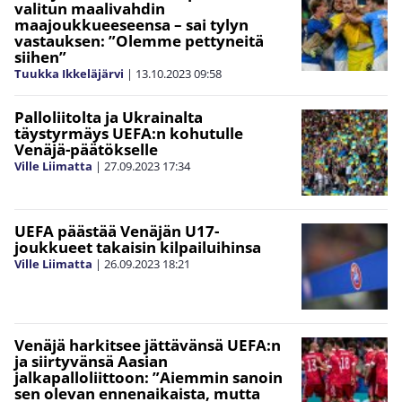
valitun maalivahdin
maajoukkueeseensa – sai tylyn
vastauksen: ”Olemme pettyneitä
siihen”
Tuukka Ikkeläjärvi
|
13.10.2023
09:58
Palloliitolta ja Ukrainalta
täystyrmäys UEFA:n kohutulle
Venäjä-päätökselle
Ville Liimatta
|
27.09.2023
17:34
UEFA päästää Venäjän U17-
joukkueet takaisin kilpailuihinsa
Ville Liimatta
|
26.09.2023
18:21
Venäjä harkitsee jättävänsä UEFA:n
ja siirtyvänsä Aasian
jalkapalloliittoon: ”Aiemmin sanoin
sen olevan ennenaikaista, mutta