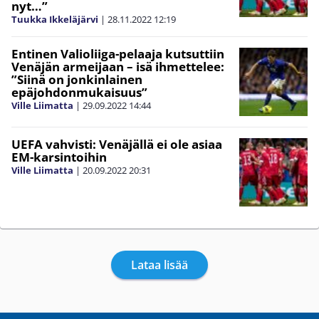
nyt…”
Tuukka Ikkeläjärvi
|
28.11.2022
12:19
Entinen Valioliiga-pelaaja kutsuttiin
Venäjän armeijaan – isä ihmettelee:
”Siinä on jonkinlainen
epäjohdonmukaisuus”
Ville Liimatta
|
29.09.2022
14:44
UEFA vahvisti: Venäjällä ei ole asiaa
EM-karsintoihin
Ville Liimatta
|
20.09.2022
20:31
Lataa lisää