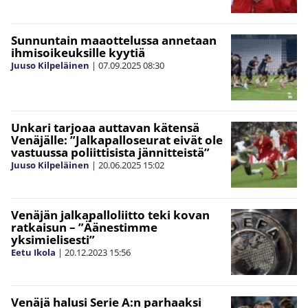
Sunnuntain maaottelussa annetaan
ihmisoikeuksille kyytiä
Juuso Kilpeläinen
|
07.09.2025
08:30
Unkari tarjoaa auttavan kätensä
Venäjälle: ”Jalkapalloseurat eivät ole
vastuussa poliittisista jännitteistä”
Juuso Kilpeläinen
|
20.06.2025
15:02
Venäjän jalkapalloliitto teki kovan
ratkaisun – ”Äänestimme
yksimielisesti”
Eetu Ikola
|
20.12.2023
15:56
Venäjä halusi Serie A:n parhaaksi