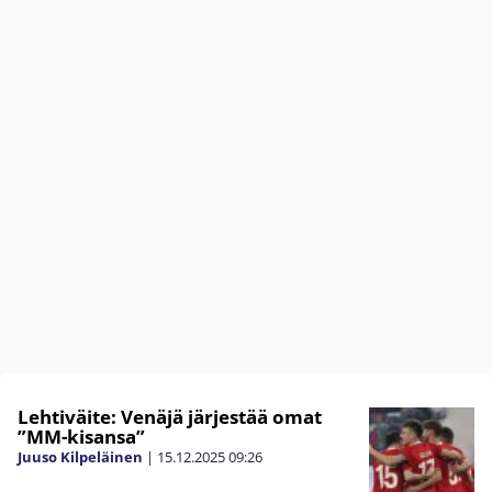
Lehtiväite: Venäjä järjestää omat
”MM-kisansa”
Juuso Kilpeläinen
|
15.12.2025
09:26