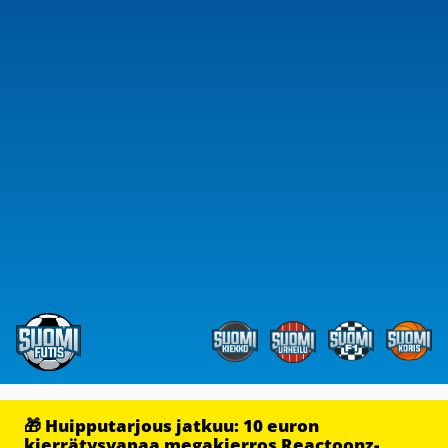
🎁 Huipputarjous jatkuu: 10 euron
kierrätysvapaa megakierros Reactoonz-