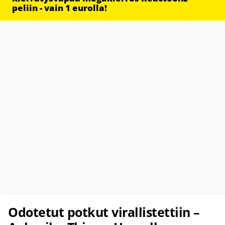
peliin - vain 1 eurolla!
Odotetut potkut virallistettiin –