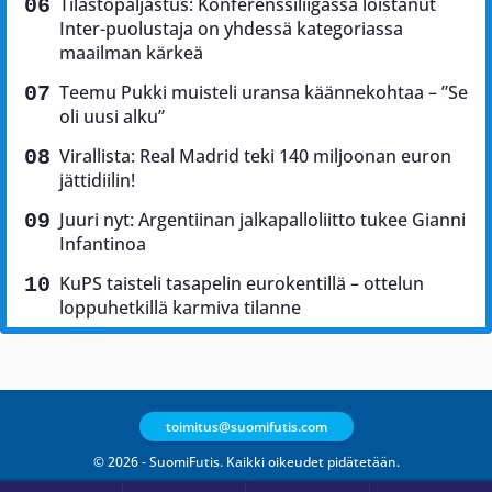
Tilastopaljastus: Konferenssiliigassa loistanut
Inter-puolustaja on yhdessä kategoriassa
maailman kärkeä
Teemu Pukki muisteli uransa käännekohtaa – ”Se
oli uusi alku”
Virallista: Real Madrid teki 140 miljoonan euron
jättidiilin!
Juuri nyt: Argentiinan jalkapalloliitto tukee Gianni
Infantinoa
KuPS taisteli tasapelin eurokentillä – ottelun
loppuhetkillä karmiva tilanne
toimitus@suomifutis.com
© 2026 - SuomiFutis. Kaikki oikeudet pidätetään.