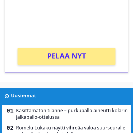
Talleta 1€
Saat heti 50 ilmaiskierrosta Tuohi 1000 -
peliin (arvo 0,20€ per kierros)!
Ei kierrätysvaatimusta!
PELAA NYT
Uusimmat
Käsittämätön tilanne – purkupallo aiheutti kolarin
jalkapallo-ottelussa
Romelu Lukaku näytti vihreää valoa suurseuralle –