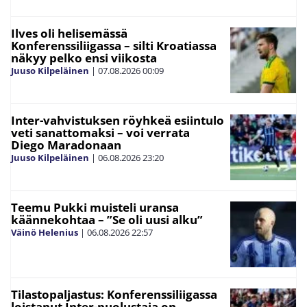
Ilves oli helisemässä
Konferenssiliigassa – silti Kroatiassa
näkyy pelko ensi viikosta
Juuso Kilpeläinen
|
07.08.2026
00:09
Inter-vahvistuksen röyhkeä esiintulo
veti sanattomaksi – voi verrata
Diego Maradonaan
Juuso Kilpeläinen
|
06.08.2026
23:20
Teemu Pukki muisteli uransa
käännekohtaa – ”Se oli uusi alku”
Väinö Helenius
|
06.08.2026
22:57
Tilastopaljastus: Konferenssiliigassa
loistanut Inter-puolustaja on