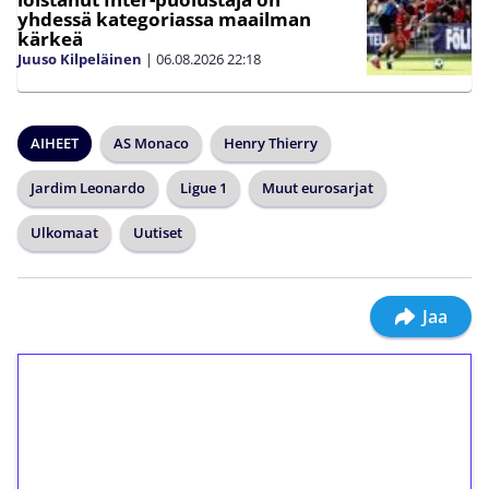
yhdessä kategoriassa maailman
kärkeä
Juuso Kilpeläinen
|
06.08.2026
22:18
AIHEET
AS Monaco
Henry Thierry
Jardim Leonardo
Ligue 1
Muut eurosarjat
Ulkomaat
Uutiset
Jaa
1€ = 10€ arvosta
ilmaiskierroksia ilman
kierrätystä!