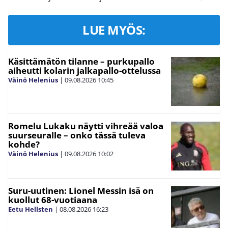
LUE MYÖS:
Käsittämätön tilanne – purkupallo
aiheutti kolarin jalkapallo-ottelussa
Väinö Helenius
|
09.08.2026
10:45
Romelu Lukaku näytti vihreää valoa
suurseuralle – onko tässä tuleva
kohde?
Väinö Helenius
|
09.08.2026
10:02
Suru-uutinen: Lionel Messin isä on
kuollut 68-vuotiaana
Eetu Hellsten
|
08.08.2026
16:23