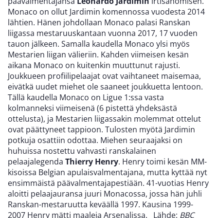
päävalmentajansa
Leonardo Jardimin
irtisanomisen.
Monaco on ollut Jardimin komennossa vuodesta 2014
lähtien. Hänen johdollaan Monaco palasi Ranskan
liigassa mestaruuskantaan vuonna 2017, 17 vuoden
tauon jälkeen. Samalla kaudella Monaco ylsi myös
Mestarien liigan välieriin. Kahden viimeisen kesän
aikana Monaco on kuitenkin muuttunut rajusti.
Joukkueen profiilipelaajat ovat vaihtaneet maisemaa,
eivätkä uudet miehet ole saaneet joukkuetta lentoon.
Tällä kaudella Monaco on Ligue 1:ssa vasta
kolmanneksi viimeisenä (6 pistettä yhdeksästä
ottelusta), ja Mestarien liigassakin molemmat ottelut
ovat päättyneet tappioon. Tulosten myötä Jardimin
potkuja osattiin odottaa. Miehen seuraajaksi on
huhuissa nostettu vahvasti ranskalainen
pelaajalegenda
Thierry Henry
. Henry toimi kesän MM-
kisoissa Belgian apulaisvalmentajana, mutta kyttää nyt
ensimmäistä päävalmentajapestiään. 41-vuotias Henry
aloitti pelaajauransa juuri Monacossa, jossa hän juhli
Ranskan-mestaruutta keväällä 1997. Kausina 1999-
2007 Henry mätti maaleja Arsenalissa. Lähde:
BBC