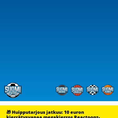
🎁 Huipputarjous jatkuu: 10 euron
kierrätysvapaa megakierros Reactoonz-