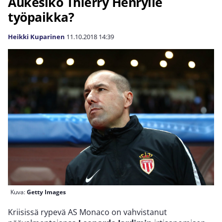
Aukesiko Thierry Henrylle
työpaikka?
Heikki Kuparinen
11.10.2018
14:39
Kuva:
Getty Images
Kriisissä rypevä AS Monaco on vahvistanut