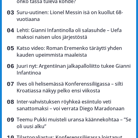
onko tässä tuleva kohde?
Suru-uutinen: Lionel Messin isä on kuollut 68-
vuotiaana
Lehti: Gianni Infantinolla oli salasuhde – Uefa
maksoi naisen ulos järjestöstä
Katso video: Roman Eremenko täräytti yhden
kauden upeimmista maaleista
Juuri nyt: Argentiinan jalkapalloliitto tukee Gianni
Infantinoa
Ilves oli helisemässä Konferenssiliigassa – silti
Kroatiassa näkyy pelko ensi viikosta
Inter-vahvistuksen röyhkeä esiintulo veti
sanattomaksi – voi verrata Diego Maradonaan
Teemu Pukki muisteli uransa käännekohtaa – ”Se
oli uusi alku”
Tilastopaljastus: Konferenssiliigassa loistanut