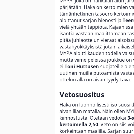
MYPA, joka on hankalan alun jälke
pärjätään. Haka on kertoimien v
tämänhetkinen tasoero kertoimie
aloittanut sarjan hienosti ja
Teem
vielä yhtään tappiota. Kajaanissa
isäntiä vastaan maalittomaan tasa
pitää juhlaottelun vieraat aisoissa
vastahyökkäyksistä jotain aikaise
MYPA aloitti kauden todella vais
mutta viime peleissä joukkue on 
ei
Toni Huttusen
suojateille ole
uutinen muille putoamista vastaan
ottelun alla on aivan tyydyttävä.
Vetosuositus
Haka on luonnollisesti iso suosikk
aivan liian matalia. Näin ollen M
kiinnostusta. Otetaan vedoksi
3-
kertoimella 2,50
. Veto on siis vo
korkeintaan maalilla. Sarjan suu