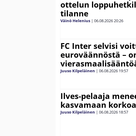
ottelun loppuhetki
tilanne
Väinö Helenius
|
06.08.2026
20:26
FC Inter selvisi voi
euroväännöstä – on
vierasmaalisääntö
Juuso Kilpeläinen
|
06.08.2026
19:57
Ilves-pelaaja men
kasvamaan korko
Juuso Kilpeläinen
|
06.08.2026
18:57