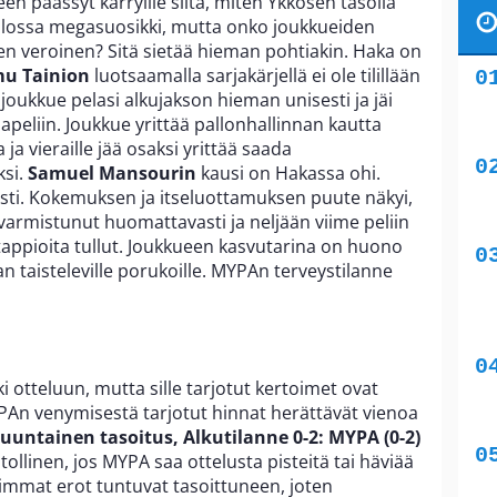
en päässyt kärryille siitä, miten Ykkösen tasolla
alossa megasuosikki, mutta onko joukkueiden
n veroinen? Sitä sietää hieman pohtiakin. Haka on
u Tainion
luotsaamalla sarjakärjellä ei ole tilillään
 joukkue pelasi alkujakson hieman unisesti ja jäi
peliin. Joukkue yrittää pallonhallinnan kautta
 ja vieraille jää osaksi yrittää saada
ksi.
Samuel Mansourin
kausi on Hakassa ohi.
usti. Kokemuksen ja itseluottamuksen puute näkyi,
varmistunut huomattavasti ja neljään viime peliin
 tappioita tullut. Joukkueen kasvutarina on huono
 taisteleville porukoille. MYPAn terveystilanne
i otteluun, mutta sille tarjotut kertoimet ovat
YPAn venymisestä tarjotut hinnat herättävät vienoa
suuntainen tasoitus, Alkutilanne 0-2: MYPA (0-2)
itollinen, jos MYPA saa ottelusta pisteitä tai häviää
rimmat erot tuntuvat tasoittuneen, joten