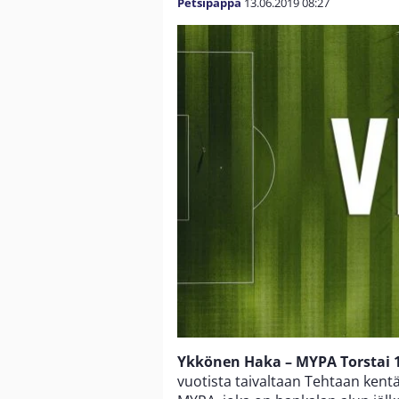
Petsipappa
13.06.2019
08:27
Ykkönen Haka – MYPA Torstai 1
vuotista taivaltaan Tehtaan kentä