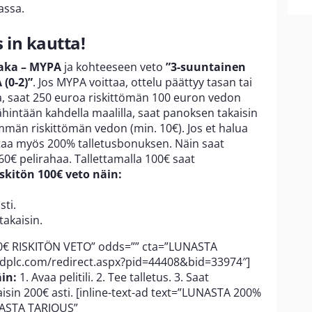
assa.
 in kautta!
aka – MYPA
ja kohteeseen veto
”3-suuntainen
 (0-2)”
. Jos MYPA voittaa, ottelu päättyy tasan tai
a, saat 250 euroa riskittömän 100 euron vedon
vähintään kahdella maalilla, saat panoksen takaisin
mmän riskittömän vedon (min. 10€). Jos et halua
astaa myös 200% talletusbonuksen. Näin saat
 60€ pelirahaa. Tallettamalla 100€ saat
iskitön 100€ veto näin:
sti.
takaisin.
00€ RISKITÖN VETO” odds=”” cta=”LUNASTA
edplc.com/redirect.aspx?pid=44408&bid=33974″]
in:
1. Avaa pelitili. 2. Tee talletus. 3. Saat
isin 200€ asti. [inline-text-ad text=”LUNASTA 200%
NASTA TARJOUS”