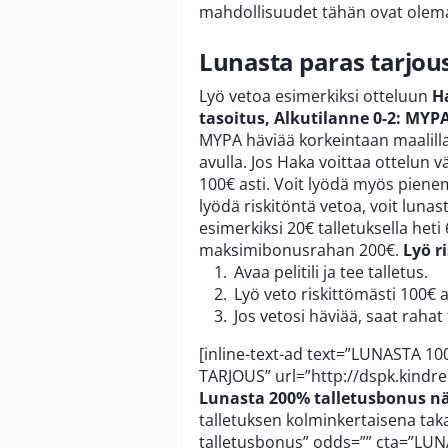
mahdollisuudet tähän ovat olem
Lunasta paras tarjous
Lyö vetoa esimerkiksi otteluun
H
tasoitus, Alkutilanne 0-2: MYPA
MYPA häviää korkeintaan maalill
avulla. Jos Haka voittaa ottelun 
100€ asti. Voit lyödä myös piene
lyödä riskitöntä vetoa, voit lun
esimerkiksi 20€ talletuksella heti
maksimibonusrahan 200€.
Lyö r
Avaa pelitili ja tee talletus.
Lyö veto riskittömästi 100€ a
Jos vetosi häviää, saat rahat 
[inline-text-ad text=”LUNASTA 1
TARJOUS” url=”http://dspk.kindr
Lunasta 200% talletusbonus nä
talletuksen kolminkertaisena taka
talletusbonus” odds=”” cta=”LU