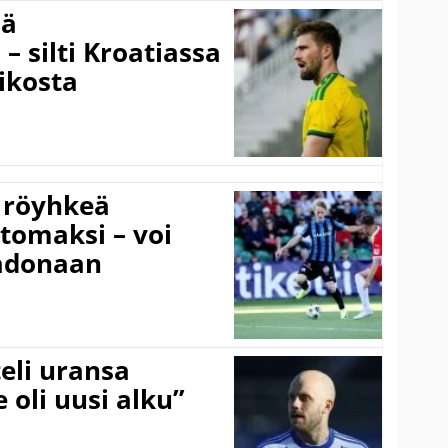
sä
– silti Kroatiassa
ikosta
 röyhkeä
ttomaksi – voi
adonaan
eli uransa
 oli uusi alku”