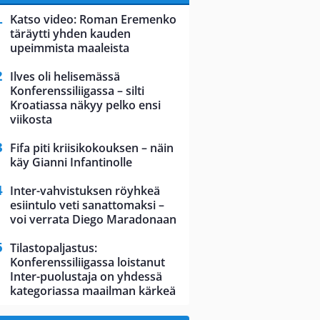
Katso video: Roman Eremenko
täräytti yhden kauden
upeimmista maaleista
Ilves oli helisemässä
Konferenssiliigassa – silti
Kroatiassa näkyy pelko ensi
viikosta
Fifa piti kriisikokouksen – näin
käy Gianni Infantinolle
Inter-vahvistuksen röyhkeä
esiintulo veti sanattomaksi –
voi verrata Diego Maradonaan
Tilastopaljastus:
Konferenssiliigassa loistanut
Inter-puolustaja on yhdessä
kategoriassa maailman kärkeä