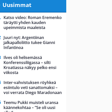
Uusimmat
Katso video: Roman Eremenko
täräytti yhden kauden
upeimmista maaleista
Juuri nyt: Argentiinan
jalkapalloliitto tukee Gianni
Infantinoa
Ilves oli helisemässä
Konferenssiliigassa – silti
Kroatiassa näkyy pelko ensi
viikosta
Inter-vahvistuksen röyhkeä
esiintulo veti sanattomaksi –
voi verrata Diego Maradonaan
Teemu Pukki muisteli uransa
käännekohtaa – ”Se oli uusi