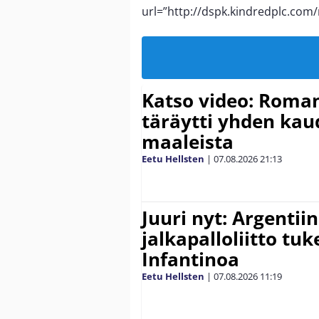
url=”http://dspk.kindredplc.com
Katso video: Roma
täräytti yhden ka
maaleista
Eetu Hellsten
|
07.08.2026
21:13
Juuri nyt: Argentii
jalkapalloliitto tu
Infantinoa
Eetu Hellsten
|
07.08.2026
11:19