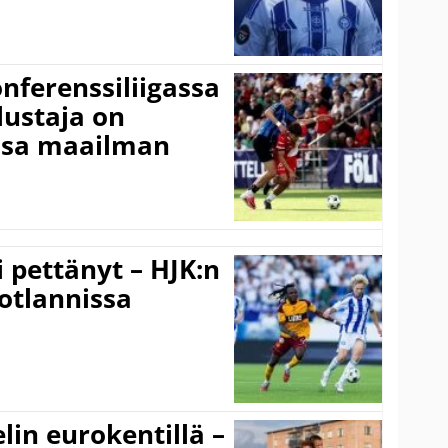
onferenssiliigassa
lustaja on
ssa maailman
i pettänyt – HJK:n
otlannissa
elin eurokentillä –