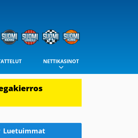
TATTELUT
NETTIKASINOT
egakierros
Luetuimmat