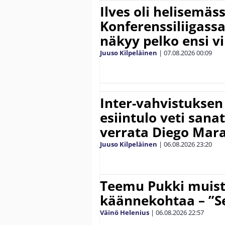
Ilves oli helisemäs
Konferenssiliigassa 
näkyy pelko ensi vi
Juuso Kilpeläinen
|
07.08.2026
00:09
Inter-vahvistuksen
esiintulo veti sana
verrata Diego Mar
Juuso Kilpeläinen
|
06.08.2026
23:20
Teemu Pukki muist
käännekohtaa – ”Se
Väinö Helenius
|
06.08.2026
22:57