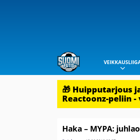
VEIKKAUSLIIG
🎁 Huipputarjous 
Reactoonz-peliin - 
Haka – MYPA: juhlao