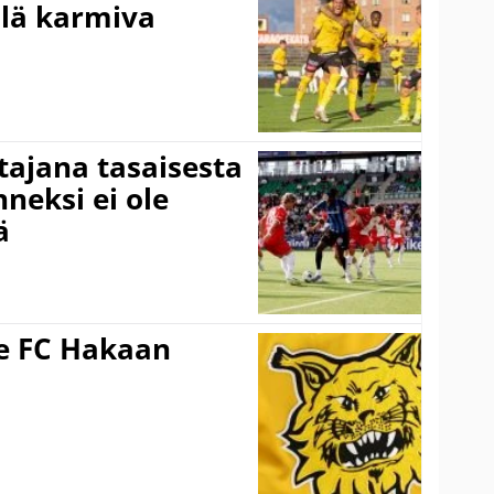
llä karmiva
ttajana tasaisesta
neksi ei ole
ä
ee FC Hakaan
a