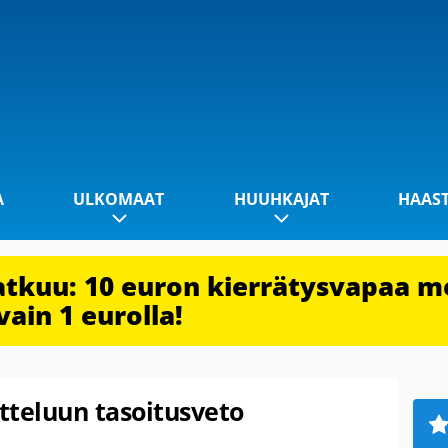
A
ULKOMAAT
HUUHKAJAT
HAAS
jatkuu: 10 euron kierrätysvapaa m
vain 1 eurolla!
tteluun tasoitusveto