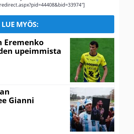
/redirect.aspx?pid=44408&bid=33974″]
LUE MYÖS:
n Eremenko
uden upeimmista
nan
kee Gianni