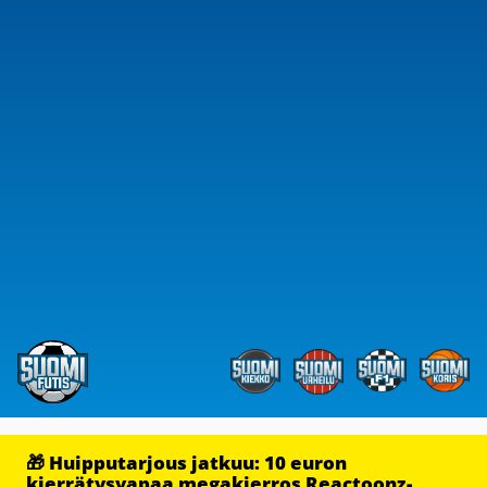
🎁 Huipputarjous jatkuu: 10 euron
kierrätysvapaa megakierros Reactoonz-