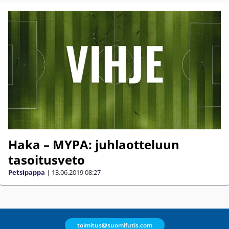
Haka – MYPA: juhlaotteluun
tasoitusveto
Petsipappa
|
13.06.2019
08:27
toimitus@suomifutis.com