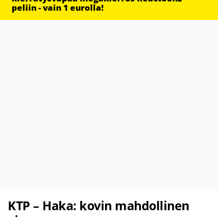
peliin - vain 1 eurolla!
KTP – Haka: kovin mahdollinen