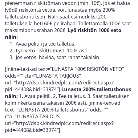
pienemmän riskittömän vedon (min. 10€). Jos et halua
lyödä riskitöntä vetoa, voit lunastaa myös 200%
talletusbonuksen. Näin saat esimerkiksi 20€
talletuksella heti 60€ pelirahaa. Tallettamalla 100€ saat
maksimibonusrahan 200€.
Lyö riskitön 100€ veto
näin:
Avaa pelitili ja tee talletus.
Lyö veto riskittömästi 100€ asti.
Jos vetosi häviää, saat rahat takaisin.
[inline-text-ad text=”LUNASTA 100€ RISKITÖN VETO”
odds=”” cta=”LUNASTA TARJOUS”
url=”http://dspk.kindredplc.com/redirect.aspx?
pid=44408&bid=33974″]
Lunasta 200% talletusbonus
näin:
1. Avaa pelitili. 2. Tee talletus. 3. Saat talletuksen
kolminkertaisena takaisin 200€ asti. [inline-text-ad
text=”LUNASTA 200% talletusbonus” odds=””
cta=”LUNASTA TARJOUS”
url=”http://dspk.kindredplc.com/redirect.aspx?
pid=44408&bid=33974″]