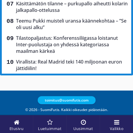
Käsittämätön tilanne – purkupallo aiheutti kolarin
jalkapallo-ottelussa
Teemu Pukki muisteli uransa käännekohtaa – ”Se
oli uusi alku”
Tilastopaljastus: Konferenssiliigassa loistanut
Inter-puolustaja on yhdessä kategoriassa
maailman kärkeä
Virallista: Real Madrid teki 140 miljoonan euron
jättidiilin!
toimitus@suomifutis.com
© 2026 - SuomiFutis. Kaikki oikeudet pidätetään.
Etusivu
Luetuimmat
Uusimmat
Valikko