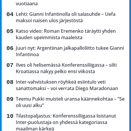
vuotiaana
Lehti: Gianni Infantinolla oli salasuhde – Uefa
maksoi naisen ulos järjestöstä
Katso video: Roman Eremenko täräytti yhden
kauden upeimmista maaleista
Juuri nyt: Argentiinan jalkapalloliitto tukee Gianni
Infantinoa
Ilves oli helisemässä Konferenssiliigassa – silti
Kroatiassa näkyy pelko ensi viikosta
Inter-vahvistuksen röyhkeä esiintulo veti
sanattomaksi – voi verrata Diego Maradonaan
Teemu Pukki muisteli uransa käännekohtaa – ”Se
oli uusi alku”
Tilastopaljastus: Konferenssiliigassa loistanut
Inter-puolustaja on yhdessä kategoriassa
maailman kärkeä