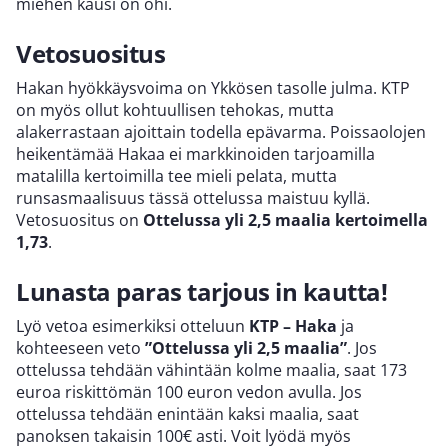
miehen kausi on ohi.
Vetosuositus
Hakan hyökkäysvoima on Ykkösen tasolle julma. KTP
on myös ollut kohtuullisen tehokas, mutta
alakerrastaan ajoittain todella epävarma. Poissaolojen
heikentämää Hakaa ei markkinoiden tarjoamilla
matalilla kertoimilla tee mieli pelata, mutta
runsasmaalisuus tässä ottelussa maistuu kyllä.
Vetosuositus on
Ottelussa yli 2,5 maalia kertoimella
1,73
.
Lunasta paras tarjous in kautta!
Lyö vetoa esimerkiksi otteluun
KTP – Haka
ja
kohteeseen veto
”Ottelussa yli 2,5 maalia”
. Jos
ottelussa tehdään vähintään kolme maalia, saat 173
euroa riskittömän 100 euron vedon avulla. Jos
ottelussa tehdään enintään kaksi maalia, saat
panoksen takaisin 100€ asti. Voit lyödä myös