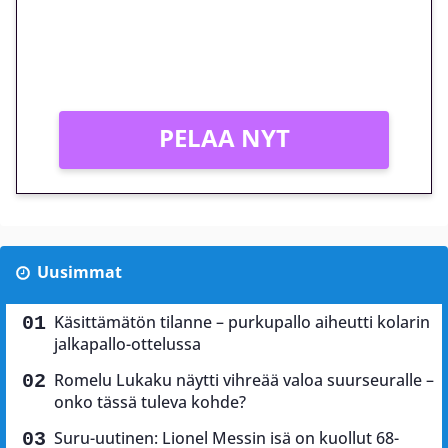
Peli: Reactoonz
Vain uusille asiakkaille!
PELAA NYT
Uusimmat
Käsittämätön tilanne – purkupallo aiheutti kolarin
jalkapallo-ottelussa
Romelu Lukaku näytti vihreää valoa suurseuralle –
onko tässä tuleva kohde?
Suru-uutinen: Lionel Messin isä on kuollut 68-