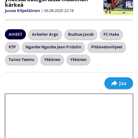
kärkeä
Juuso Kilpeläinen
|
06.08.2026
22:18
AIHEET
Arbeiter Argo
Bushue Jacob
FC Haka
KTP
Nganbe Nganbe Jean Fridolin
Pitkävetovihjeet
Tainio Teemu
Ykkönen
Ykkönen
Jaa
🎁 Huipputarjous jatkuu: 10
euron kierrätysvapaa
megakierros Reactoonz-
peliin – vain 1 eurolla!