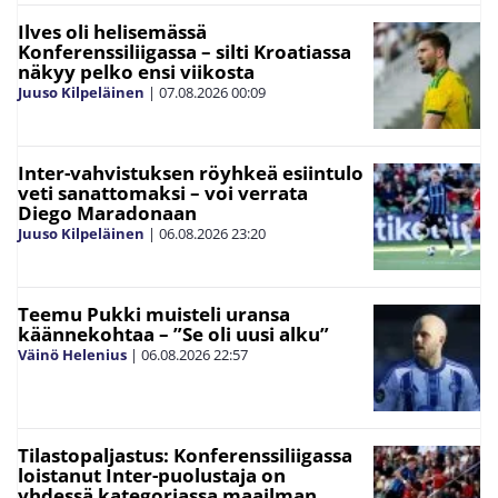
Ilves oli helisemässä
Konferenssiliigassa – silti Kroatiassa
näkyy pelko ensi viikosta
Juuso Kilpeläinen
|
07.08.2026
00:09
Inter-vahvistuksen röyhkeä esiintulo
veti sanattomaksi – voi verrata
Diego Maradonaan
Juuso Kilpeläinen
|
06.08.2026
23:20
Teemu Pukki muisteli uransa
käännekohtaa – ”Se oli uusi alku”
Väinö Helenius
|
06.08.2026
22:57
Tilastopaljastus: Konferenssiliigassa
loistanut Inter-puolustaja on
yhdessä kategoriassa maailman