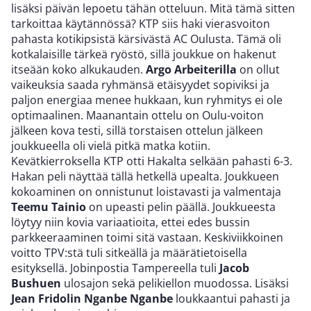
lisäksi päivän lepoetu tähän otteluun. Mitä tämä sitten
tarkoittaa käytännössä? KTP siis haki vierasvoiton
pahasta kotikipsistä kärsivästä AC Oulusta. Tämä oli
kotkalaisille tärkeä ryöstö, sillä joukkue on hakenut
itseään koko alkukauden.
Argo Arbeiterilla
on ollut
vaikeuksia saada ryhmänsä etäisyydet sopiviksi ja
paljon energiaa menee hukkaan, kun ryhmitys ei ole
optimaalinen. Maanantain ottelu on Oulu-voiton
jälkeen kova testi, sillä torstaisen ottelun jälkeen
joukkueella oli vielä pitkä matka kotiin.
Kevätkierroksella KTP otti Hakalta selkään pahasti 6-3.
Hakan peli näyttää tällä hetkellä upealta. Joukkueen
kokoaminen on onnistunut loistavasti ja valmentaja
Teemu Tainio
on upeasti pelin päällä. Joukkueesta
löytyy niin kovia variaatioita, ettei edes bussin
parkkeeraaminen toimi sitä vastaan. Keskiviikkoinen
voitto TPV:stä tuli sitkeällä ja määrätietoisella
esityksellä. Jobinpostia Tampereella tuli
Jacob
Bushuen
ulosajon sekä pelikiellon muodossa. Lisäksi
Jean Fridolin Nganbe Nganbe
loukkaantui pahasti ja