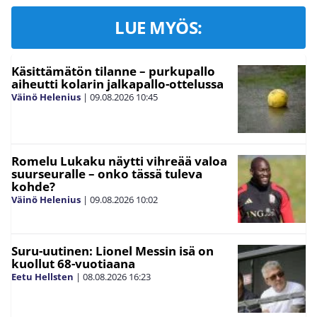
LUE MYÖS:
Käsittämätön tilanne – purkupallo
aiheutti kolarin jalkapallo-ottelussa
Väinö Helenius
|
09.08.2026
10:45
Romelu Lukaku näytti vihreää valoa
suurseuralle – onko tässä tuleva
kohde?
Väinö Helenius
|
09.08.2026
10:02
Suru-uutinen: Lionel Messin isä on
kuollut 68-vuotiaana
Eetu Hellsten
|
08.08.2026
16:23