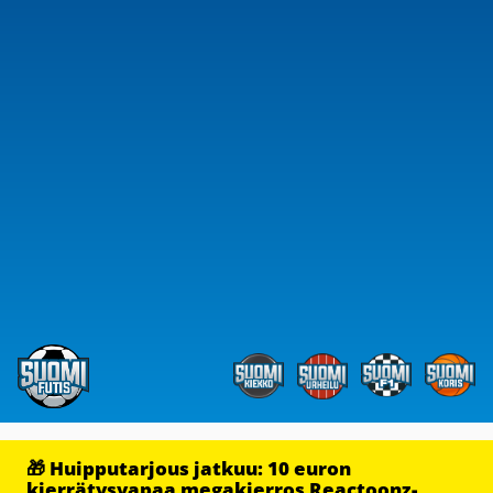
🎁 Huipputarjous jatkuu: 10 euron
kierrätysvapaa megakierros Reactoonz-