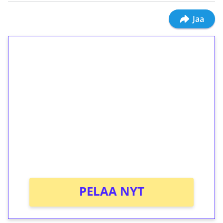
Jaa
1€ = 10€ arvosta
ilmaiskierroksia ilman
kierrätystä!
Talleta 1€
Saat heti 50 ilmaiskierrosta Tuohi 1000 -
peliin (arvo 0,20€ per kierros)!
Ei kierrätysvaatimusta!
PELAA NYT