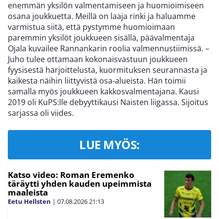
enemmän yksilön valmentamiseen ja huomioimiseen
osana joukkuetta. Meillä on laaja rinki ja haluamme
varmistua siitä, että pystymme huomioimaan
paremmin yksilöt joukkueen sisällä, päävalmentaja
Ojala kuvailee Rannankarin roolia valmennustiimissä. –
Juho tulee ottamaan kokonaisvastuun joukkueen
fyysisestä harjoittelusta, kuormituksen seurannasta ja
kaikesta näihin liittyvistä osa-alueista. Hän toimii
samalla myös joukkueen kakkosvalmentajana. Kausi
2019 oli KuPS:lle debyyttikausi Naisten liigassa. Sijoitus
sarjassa oli viides.
LUE MYÖS:
Katso video: Roman Eremenko
täräytti yhden kauden upeimmista
maaleista
Eetu Hellsten
|
07.08.2026
21:13