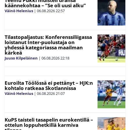
Teemu Pukki muisteli uransa
käännekohtaa – ”Se oli uusi alku”
Väinö Helenius
|
06.08.2026
22:57
Tilastopaljastus: Konferenssiliigassa
loistanut Inter-puolustaja on
yhdessä kategoriassa maailman
kärkeä
Juuso Kilpeläinen
|
06.08.2026
22:18
Euroilta Töölössä ei pettänyt – HJK:n
kohtalo ratkeaa Skotlannissa
Väinö Helenius
|
06.08.2026
21:07
KuPS taisteli tasapelin eurokentillä –
ottelun loppuhetkillä karmiva