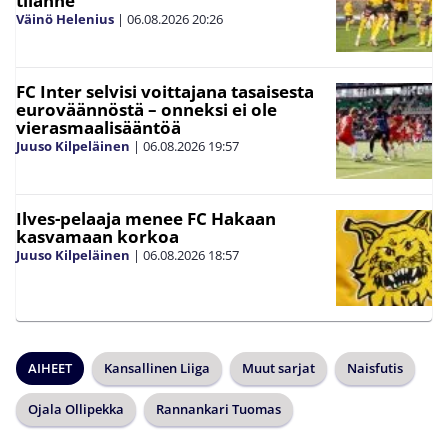
tilanne
Väinö Helenius
|
06.08.2026
20:26
FC Inter selvisi voittajana tasaisesta
euroväännöstä – onneksi ei ole
vierasmaalisääntöä
Juuso Kilpeläinen
|
06.08.2026
19:57
Ilves-pelaaja menee FC Hakaan
kasvamaan korkoa
Juuso Kilpeläinen
|
06.08.2026
18:57
AIHEET
Kansallinen Liiga
Muut sarjat
Naisfutis
Ojala Ollipekka
Rannankari Tuomas