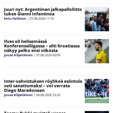
Juuri nyt: Argentiinan jalkapalloliitto
tukee Gianni Infantinoa
Eetu Hellsten
|
07.08.2026
11:19
Ilves oli helisemässä
Konferenssiliigassa – silti Kroatiassa
näkyy pelko ensi viikosta
Juuso Kilpeläinen
|
07.08.2026
00:09
Inter-vahvistuksen röyhkeä esiintulo
veti sanattomaksi – voi verrata
Diego Maradonaan
Juuso Kilpeläinen
|
06.08.2026
23:20