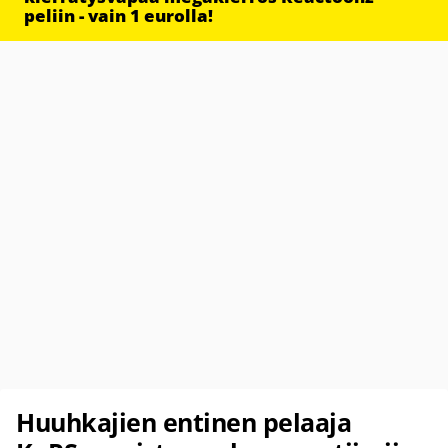
peliin - vain 1 eurolla!
Huuhkajien entinen pelaaja