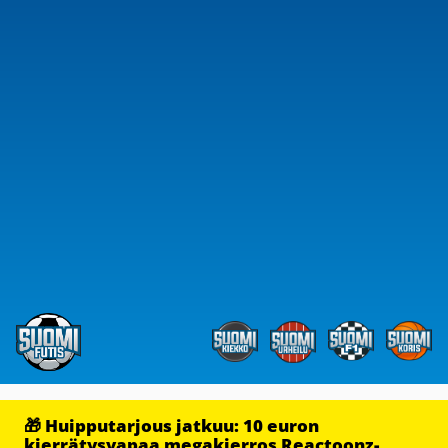
🎁 Huipputarjous jatkuu: 10 euron
kierrätysvapaa megakierros Reactoonz-