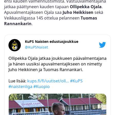
ensi kauden valmennustiimistä. Vastuuvalmentajana
jatkaa päättyneen kauden tapaan
Ollipekka Ojala
.
Apuvalmentajikseen Ojala saa
Juho Heikkisen
sekä
Veikkausliigassa 145 ottelua pelanneen
Tuomas
Rannankarin
.
KuPS Naisten edustusjoukkue
@KuPSNaiset
Ollipekka Ojala jatkaa joukkueen päävalmentajana
ja hänen uusiksi apuvalmentajikseen on nimetty
Juho Heikkinen ja Tuomas Rannankari.
Lue lisää:
kups.fi/fi/uutiset/oll…
#KuPS
#naistenliga
#Kuopio