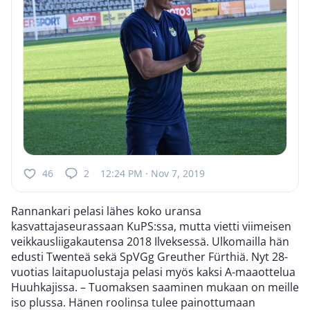
46
2
12:24 PM · Nov 7, 2019
Rannankari pelasi lähes koko uransa
kasvattajaseurassaan KuPS:ssa, mutta vietti viimeisen
veikkausliigakautensa 2018 Ilveksessä. Ulkomailla hän
edusti Twenteä sekä SpVGg Greuther Fürthiä. Nyt 28-
vuotias laitapuolustaja pelasi myös kaksi A-maaottelua
Huuhkajissa. – Tuomaksen saaminen mukaan on meille
iso plussa. Hänen roolinsa tulee painottumaan