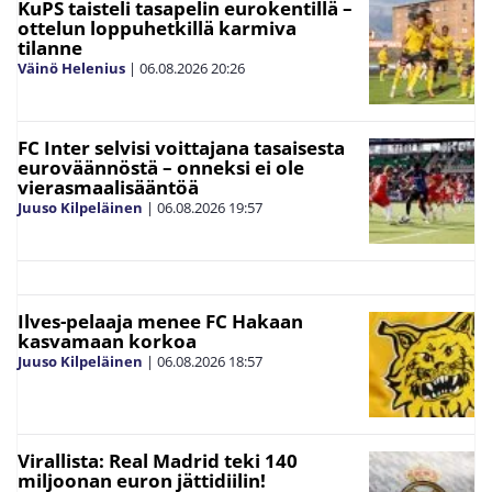
KuPS taisteli tasapelin eurokentillä –
ottelun loppuhetkillä karmiva
tilanne
Väinö Helenius
|
06.08.2026
20:26
FC Inter selvisi voittajana tasaisesta
euroväännöstä – onneksi ei ole
vierasmaalisääntöä
Juuso Kilpeläinen
|
06.08.2026
19:57
Ilves-pelaaja menee FC Hakaan
kasvamaan korkoa
Juuso Kilpeläinen
|
06.08.2026
18:57
Virallista: Real Madrid teki 140
miljoonan euron jättidiilin!