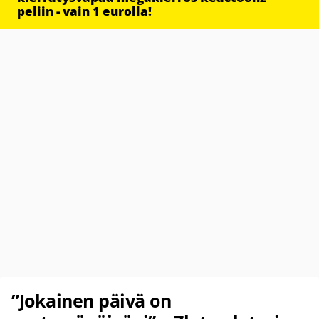
peliin - vain 1 eurolla!
”Jokainen päivä on