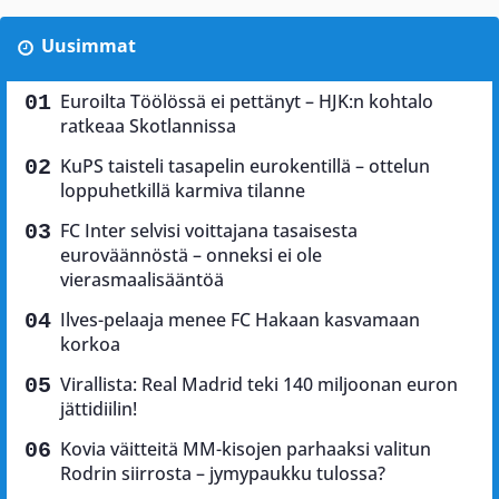
Uusimmat
Euroilta Töölössä ei pettänyt – HJK:n kohtalo
ratkeaa Skotlannissa
KuPS taisteli tasapelin eurokentillä – ottelun
loppuhetkillä karmiva tilanne
FC Inter selvisi voittajana tasaisesta
euroväännöstä – onneksi ei ole
vierasmaalisääntöä
Ilves-pelaaja menee FC Hakaan kasvamaan
korkoa
Virallista: Real Madrid teki 140 miljoonan euron
jättidiilin!
Kovia väitteitä MM-kisojen parhaaksi valitun
Rodrin siirrosta – jymypaukku tulossa?