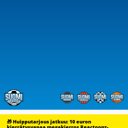
🎁 Huipputarjous jatkuu: 10 euron
kierrätysvapaa megakierros Reactoonz-