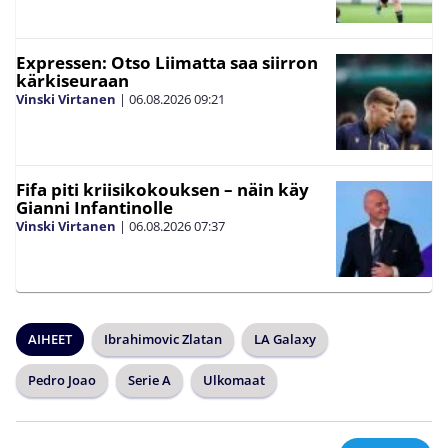
Expressen: Otso Liimatta saa siirron
kärkiseuraan
Vinski Virtanen
|
06.08.2026
09:21
Fifa piti kriisikokouksen – näin käy
Gianni Infantinolle
Vinski Virtanen
|
06.08.2026
07:37
AIHEET
Ibrahimovic Zlatan
LA Galaxy
Pedro Joao
Serie A
Ulkomaat