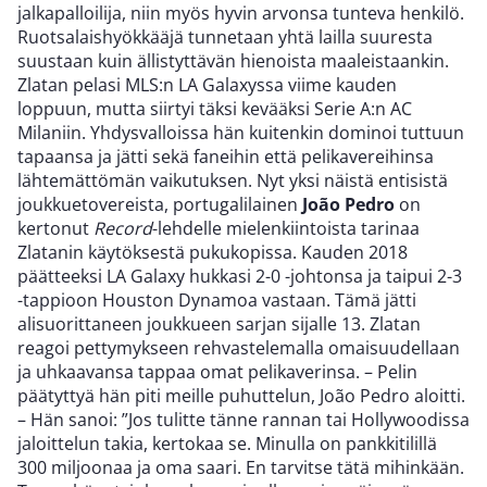
jalkapalloilija, niin myös hyvin arvonsa tunteva henkilö.
Ruotsalaishyökkääjä tunnetaan yhtä lailla suuresta
suustaan kuin ällistyttävän hienoista maaleistaankin.
Zlatan pelasi MLS:n LA Galaxyssa viime kauden
loppuun, mutta siirtyi täksi kevääksi Serie A:n AC
Milaniin. Yhdysvalloissa hän kuitenkin dominoi tuttuun
tapaansa ja jätti sekä faneihin että pelikavereihinsa
lähtemättömän vaikutuksen. Nyt yksi näistä entisistä
joukkuetovereista, portugalilainen
João Pedro
on
kertonut
Record
-lehdelle mielenkiintoista tarinaa
Zlatanin käytöksestä pukukopissa. Kauden 2018
päätteeksi LA Galaxy hukkasi 2-0 -johtonsa ja taipui 2-3
-tappioon Houston Dynamoa vastaan. Tämä jätti
alisuorittaneen joukkueen sarjan sijalle 13. Zlatan
reagoi pettymykseen rehvastelemalla omaisuudellaan
ja uhkaavansa tappaa omat pelikaverinsa. – Pelin
päätyttyä hän piti meille puhuttelun, João Pedro aloitti.
– Hän sanoi: ”Jos tulitte tänne rannan tai Hollywoodissa
jaloittelun takia, kertokaa se. Minulla on pankkitilillä
300 miljoonaa ja oma saari. En tarvitse tätä mihinkään.