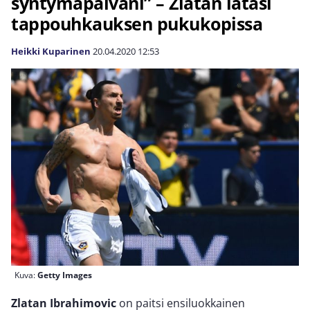
syntymäpäiväni” – Zlatan latasi
tappouhkauksen pukukopissa
Heikki Kuparinen
20.04.2020
12:53
Kuva:
Getty Images
Zlatan Ibrahimovic
on paitsi ensiluokkainen