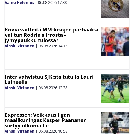
Väinö Helenius
|
06.08.2026
17:38
Kovia väitteitä MM-kisojen parhaaksi
valitun Rodrin siirrosta –
jymypaukku tulossa?
Vinski Virtanen
|
06.08.2026
14:13
Inter vahvistuu SJK:sta tutulla Lauri
Laineella
Vinski Virtanen
|
06.08.2026
12:38
Expressen: Veikkausliigan
maalikuningas Kasper Paananen
siirtyy ulkomaille
Vinski Virtanen
|
06.08.2026
10:58