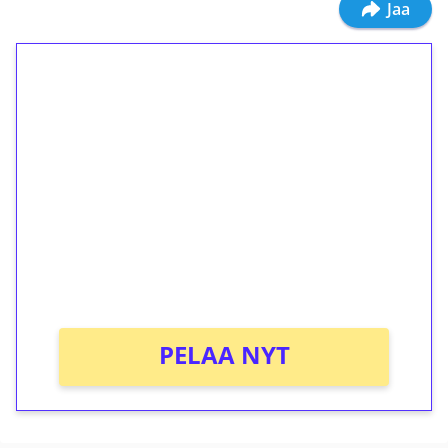
Jaa
1€ = 10€ arvosta
ilmaiskierroksia ilman
kierrätystä!
Talleta 1€
Saat heti 50 ilmaiskierrosta Tuohi 1000 -
peliin (arvo 0,20€ per kierros)!
Ei kierrätysvaatimusta!
PELAA NYT