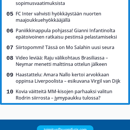
sopimusvaatimuksista
FC Inter vahvisti hyökkäystään nuorten
maajoukkuehyökkääjällä
Paniikkinappula pohjassa! Gianni Infantinolta
epätoivoinen ratkaisu pestinsä pelastamiseksi
Siirtopommi! Tässä on Mo Salahin uusi seura
Video leviää: Raju välikohtaus Brasiliassa –
Neymar menetti malttinsa ottelun jälkeen
Haastattelu: Amara Nallo kertoi arvokkaan
oppinsa Liverpoolista – esikuvana Virgil van Dijk
Kovia väitteitä MM-kisojen parhaaksi valitun
Rodrin siirrosta – jymypaukku tulossa?
toimitus@suomifutis.com