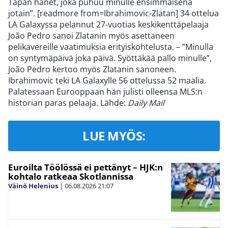
Tapan hänet, joka puhuu minulle ensimmäisenä
jotain”. [readmore from=Ibrahimovic-Zlatan] 34 ottelua
LA Galaxyssa pelannut 27-vuotias keskikenttäpelaaja
João Pedro sanoi Zlatanin myös asettaneen
pelikavereille vaatimuksia erityiskohtelusta. – ”Minulla
on syntymäpäivä joka päivä. Syöttäkää pallo minulle”,
João Pedro kertoo myös Zlatanin sanoneen.
Ibrahimovic teki LA Galaxylle 56 ottelussa 52 maalia.
Palatessaan Eurooppaan hän julisti olleensa MLS:n
historian paras pelaaja. Lähde:
Daily Mail
LUE MYÖS:
Euroilta Töölössä ei pettänyt – HJK:n
kohtalo ratkeaa Skotlannissa
Väinö Helenius
|
06.08.2026
21:07