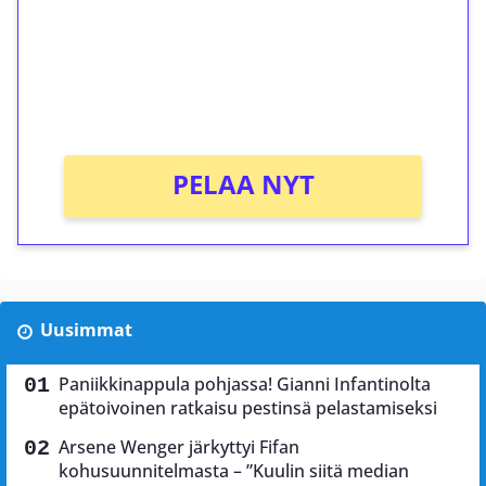
Talleta 1€
Saat heti 50 ilmaiskierrosta Tuohi 1000 -
peliin (arvo 0,20€ per kierros)!
Ei kierrätysvaatimusta!
PELAA NYT
Uusimmat
Paniikkinappula pohjassa! Gianni Infantinolta
epätoivoinen ratkaisu pestinsä pelastamiseksi
Arsene Wenger järkyttyi Fifan
kohusuunnitelmasta – ”Kuulin siitä median