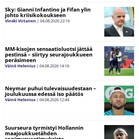
Sky: Gianni Infantino ja Fifan ylin
johto kriisikokoukseen
Vinski Virtanen
|
04.08.2026
22:16
MM-kisojen sensaatioluotsi jättää
pestinsä – siirtyy seurajoukkueen
peräsimeen
Väinö Helenius
|
04.08.2026
14:16
Neymar puhui tulevaisuudestaan –
joulukuussa edessä iso päätös
Väinö Helenius
|
04.08.2026
12:44
Suurseura tyrmistyi Hollannin
maajoukkuetähden
sopimusvaatimuksista