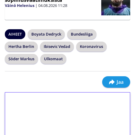
Väinö Helenius
|
04.08.2026
11:28
AIHEET
Boyata Dedryck
Bundesliiga
Hertha Berlin
Ibisevic Vedad
Koronavirus
Söder Markus
Ulkomaat
Jaa
1€ = 10€ arvosta
ilmaiskierroksia ilman
kierrätystä!