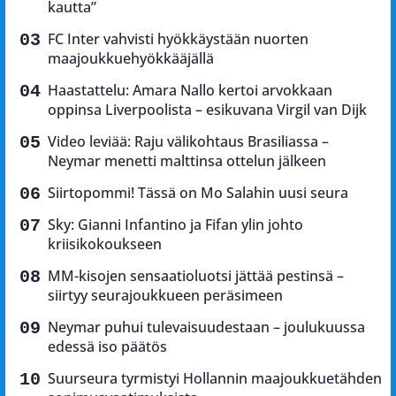
kautta”
FC Inter vahvisti hyökkäystään nuorten
maajoukkuehyökkääjällä
Haastattelu: Amara Nallo kertoi arvokkaan
oppinsa Liverpoolista – esikuvana Virgil van Dijk
Video leviää: Raju välikohtaus Brasiliassa –
Neymar menetti malttinsa ottelun jälkeen
Siirtopommi! Tässä on Mo Salahin uusi seura
Sky: Gianni Infantino ja Fifan ylin johto
kriisikokoukseen
MM-kisojen sensaatioluotsi jättää pestinsä –
siirtyy seurajoukkueen peräsimeen
Neymar puhui tulevaisuudestaan – joulukuussa
edessä iso päätös
Suurseura tyrmistyi Hollannin maajoukkuetähden