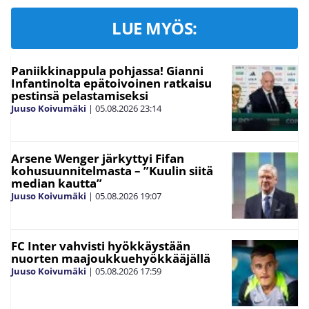
LUE MYÖS:
Paniikkinappula pohjassa! Gianni
Infantinolta epätoivoinen ratkaisu
pestinsä pelastamiseksi
Juuso Koivumäki
|
05.08.2026
23:14
Arsene Wenger järkyttyi Fifan
kohusuunnitelmasta – ”Kuulin siitä
median kautta”
Juuso Koivumäki
|
05.08.2026
19:07
FC Inter vahvisti hyökkäystään
nuorten maajoukkuehyökkääjällä
Juuso Koivumäki
|
05.08.2026
17:59