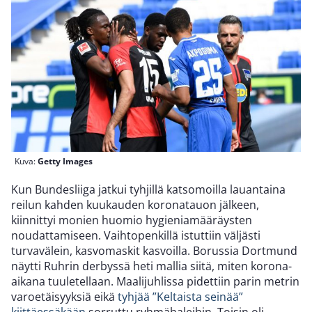
Kuva:
Getty Images
Kun Bundesliiga jatkui tyhjillä katsomoilla lauantaina
reilun kahden kuukauden koronatauon jälkeen,
kiinnittyi monien huomio hygieniamääräysten
noudattamiseen. Vaihtopenkillä istuttiin väljästi
turvavälein, kasvomaskit kasvoilla. Borussia Dortmund
näytti Ruhrin derbyssä heti mallia siitä, miten korona-
aikana tuuletellaan. Maalijuhlissa pidettiin parin metrin
varoetäisyyksiä eikä
tyhjää ”Keltaista seinää”