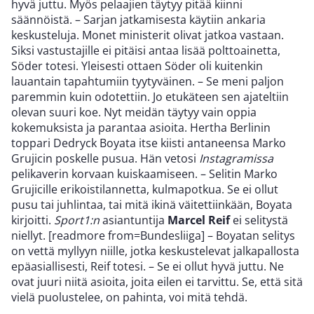
hyvä juttu. Myös pelaajien täytyy pitää kiinni
säännöistä. – Sarjan jatkamisesta käytiin ankaria
keskusteluja. Monet ministerit olivat jatkoa vastaan.
Siksi vastustajille ei pitäisi antaa lisää polttoainetta,
Söder totesi. Yleisesti ottaen Söder oli kuitenkin
lauantain tapahtumiin tyytyväinen. – Se meni paljon
paremmin kuin odotettiin. Jo etukäteen sen ajateltiin
olevan suuri koe. Nyt meidän täytyy vain oppia
kokemuksista ja parantaa asioita. Hertha Berlinin
toppari Dedryck Boyata itse kiisti antaneensa Marko
Grujicin poskelle pusua. Hän vetosi
Instagramissa
pelikaverin korvaan kuiskaamiseen. – Selitin Marko
Grujicille erikoistilannetta, kulmapotkua. Se ei ollut
pusu tai juhlintaa, tai mitä ikinä väitettiinkään, Boyata
kirjoitti.
Sport1:n
asiantuntija
Marcel Reif
ei selitystä
niellyt. [readmore from=Bundesliiga] – Boyatan selitys
on vettä myllyyn niille, jotka keskustelevat jalkapallosta
epäasiallisesti, Reif totesi. – Se ei ollut hyvä juttu. Ne
ovat juuri niitä asioita, joita eilen ei tarvittu. Se, että sitä
vielä puolustelee, on pahinta, voi mitä tehdä.