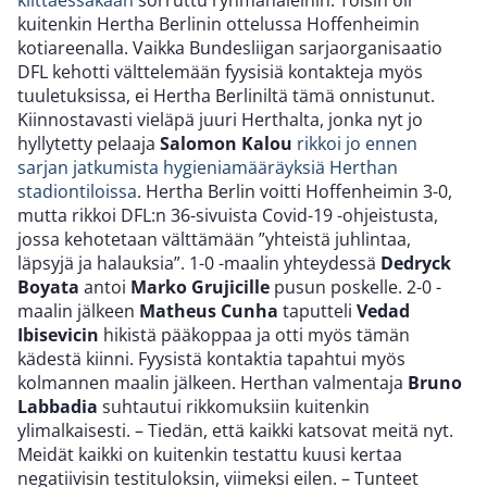
kiittäessäkään
sorruttu ryhmähaleihin. Toisin oli
kuitenkin Hertha Berlinin ottelussa Hoffenheimin
kotiareenalla. Vaikka Bundesliigan sarjaorganisaatio
DFL kehotti välttelemään fyysisiä kontakteja myös
tuuletuksissa, ei Hertha Berliniltä tämä onnistunut.
Kiinnostavasti vieläpä juuri Herthalta, jonka nyt jo
hyllytetty pelaaja
Salomon Kalou
rikkoi jo ennen
sarjan jatkumista hygieniamääräyksiä Herthan
stadiontiloissa
. Hertha Berlin voitti Hoffenheimin 3-0,
mutta rikkoi DFL:n 36-sivuista Covid-19 -ohjeistusta,
jossa kehotetaan välttämään ”yhteistä juhlintaa,
läpsyjä ja halauksia”. 1-0 -maalin yhteydessä
Dedryck
Boyata
antoi
Marko Grujicille
pusun poskelle. 2-0 -
maalin jälkeen
Matheus Cunha
taputteli
Vedad
Ibisevicin
hikistä pääkoppaa ja otti myös tämän
kädestä kiinni. Fyysistä kontaktia tapahtui myös
kolmannen maalin jälkeen. Herthan valmentaja
Bruno
Labbadia
suhtautui rikkomuksiin kuitenkin
ylimalkaisesti. – Tiedän, että kaikki katsovat meitä nyt.
Meidät kaikki on kuitenkin testattu kuusi kertaa
negatiivisin testituloksin, viimeksi eilen. – Tunteet