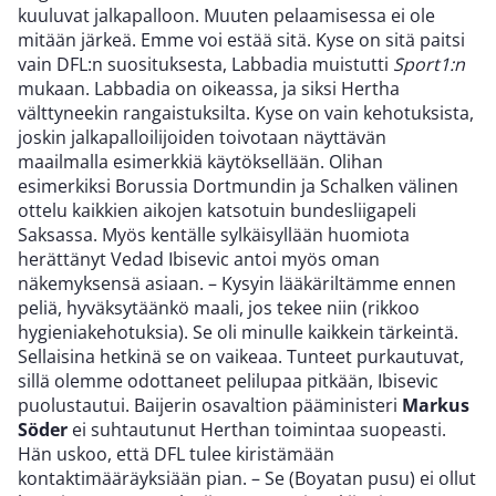
kuuluvat jalkapalloon. Muuten pelaamisessa ei ole
mitään järkeä. Emme voi estää sitä. Kyse on sitä paitsi
vain DFL:n suosituksesta, Labbadia muistutti
Sport1:n
mukaan. Labbadia on oikeassa, ja siksi Hertha
välttyneekin rangaistuksilta. Kyse on vain kehotuksista,
joskin jalkapalloilijoiden toivotaan näyttävän
maailmalla esimerkkiä käytöksellään. Olihan
esimerkiksi Borussia Dortmundin ja Schalken välinen
ottelu kaikkien aikojen katsotuin bundesliigapeli
Saksassa. Myös kentälle sylkäisyllään huomiota
herättänyt Vedad Ibisevic antoi myös oman
näkemyksensä asiaan. – Kysyin lääkäriltämme ennen
peliä, hyväksytäänkö maali, jos tekee niin (rikkoo
hygieniakehotuksia). Se oli minulle kaikkein tärkeintä.
Sellaisina hetkinä se on vaikeaa. Tunteet purkautuvat,
sillä olemme odottaneet pelilupaa pitkään, Ibisevic
puolustautui. Baijerin osavaltion pääministeri
Markus
Söder
ei suhtautunut Herthan toimintaa suopeasti.
Hän uskoo, että DFL tulee kiristämään
kontaktimääräyksiään pian. – Se (Boyatan pusu) ei ollut