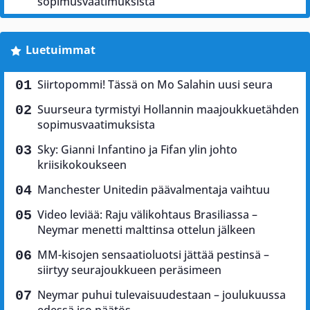
sopimusvaatimuksista
Luetuimmat
Siirtopommi! Tässä on Mo Salahin uusi seura
Suurseura tyrmistyi Hollannin maajoukkuetähden
sopimusvaatimuksista
Sky: Gianni Infantino ja Fifan ylin johto
kriisikokoukseen
Manchester Unitedin päävalmentaja vaihtuu
Video leviää: Raju välikohtaus Brasiliassa –
Neymar menetti malttinsa ottelun jälkeen
MM-kisojen sensaatioluotsi jättää pestinsä –
siirtyy seurajoukkueen peräsimeen
Neymar puhui tulevaisuudestaan – joulukuussa