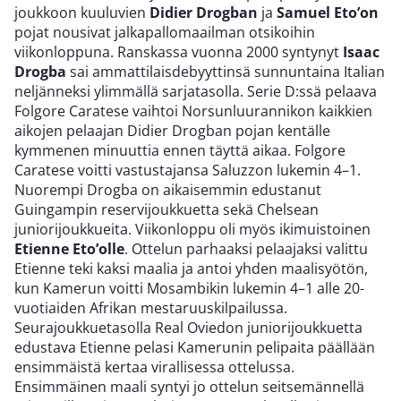
joukkoon kuuluvien
Didier Drogban
ja
Samuel Eto’on
pojat nousivat jalkapallomaailman otsikoihin
viikonloppuna. Ranskassa vuonna 2000 syntynyt
Isaac
Drogba
sai ammattilaisdebyyttinsä sunnuntaina Italian
neljänneksi ylimmällä sarjatasolla. Serie D:ssä pelaava
Folgore Caratese vaihtoi Norsunluurannikon kaikkien
aikojen pelaajan Didier Drogban pojan kentälle
kymmenen minuuttia ennen täyttä aikaa. Folgore
Caratese voitti vastustajansa Saluzzon lukemin 4–1.
Nuorempi Drogba on aikaisemmin edustanut
Guingampin reservijoukkuetta sekä Chelsean
juniorijoukkueita. Viikonloppu oli myös ikimuistoinen
Etienne Eto’olle
. Ottelun parhaaksi pelaajaksi valittu
Etienne teki kaksi maalia ja antoi yhden maalisyötön,
kun Kamerun voitti Mosambikin lukemin 4–1 alle 20-
vuotiaiden Afrikan mestaruuskilpailussa.
Seurajoukkuetasolla Real Oviedon juniorijoukkuetta
edustava Etienne pelasi Kamerunin pelipaita päällään
ensimmäistä kertaa virallisessa ottelussa.
Ensimmäinen maali syntyi jo ottelun seitsemännellä