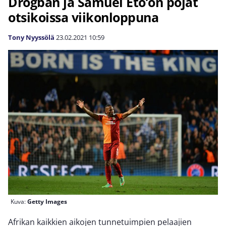
Drogban ja Samuel Eto’on pojat
otsikoissa viikonloppuna
Tony Nyyssölä
23.02.2021
10:59
Kuva:
Getty Images
Afrikan kaikkien aikojen tunnetuimpien pelaajien