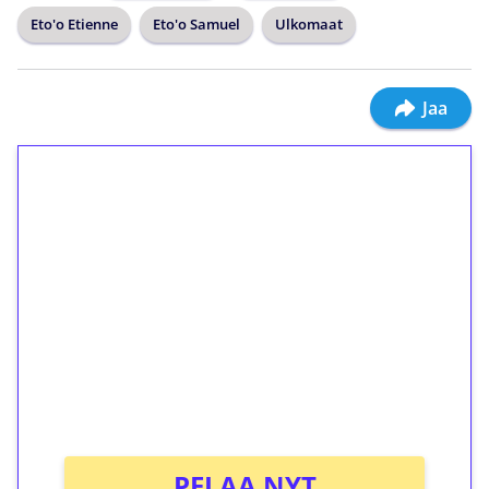
Eto'o Etienne
Eto'o Samuel
Ulkomaat
Jaa
1€ = 10€ arvosta
ilmaiskierroksia ilman
kierrätystä!
Talleta 1€
Saat heti 50 ilmaiskierrosta Tuohi 1000 -
peliin (arvo 0,20€ per kierros)!
Ei kierrätysvaatimusta!
PELAA NYT