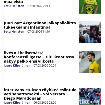
maaleista
Eetu Hellsten
|
07.08.2026
21:13
Juuri nyt: Argentiinan jalkapalloliitto
tukee Gianni Infantinoa
Eetu Hellsten
|
07.08.2026
11:19
Ilves oli helisemässä
Konferenssiliigassa – silti Kroatiassa
näkyy pelko ensi viikosta
Juuso Kilpeläinen
|
07.08.2026
00:09
Inter-vahvistuksen röyhkeä esiintulo
veti sanattomaksi – voi verrata
Diego Maradonaan
Juuso Kilpeläinen
|
06.08.2026
23:20