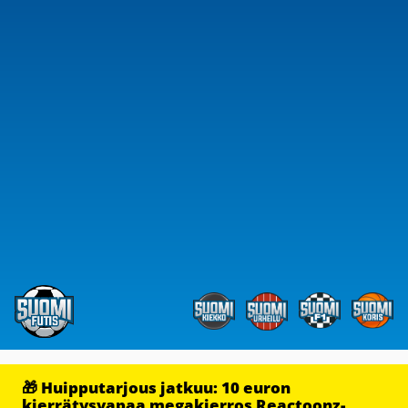
🎁 Huipputarjous jatkuu: 10 euron
kierrätysvapaa megakierros Reactoonz-