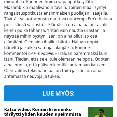
minuutilla. Etiennen huima vapaapotku yllätti
Mosambikin maalivahdin täysin. Toinen maali syntyi
rangaistuspotkusta ensimmäisen puoliajan lisäajalla.
Täyttä itseluottamusta nauttiva nuorempi Eto’o haluaa
pois isänsä varjosta. – Elämässä on aina paineita, olit
kenen poika tahansa. Yritän vain nauttia urastani ja
näyttää mihin pystyn. Isäni on aina ollut iso osa
elämääni. Olen aina ihaillut häntä. Haluan oppia
häneltä ja kulkea samoja jalanjälkiä, Etienne
kommentoi
CAF medialle.
– Haluan paremmaksi kuin
isäni. Tiedän, että se ei tule olemaan helppoa. Odotan
aina innolla, että pääsen kentälle antamaan kaikkeni.
Olen valmis tekemään paljon töitä ja isäni on aina
antamassa neuvoja ja tukea.
LUE MYÖS:
Katso video: Roman Eremenko
täräytti yhden kauden upeimmista