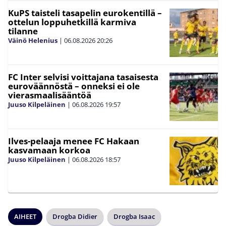
KuPS taisteli tasapelin eurokentillä –
ottelun loppuhetkillä karmiva
tilanne
Väinö Helenius
|
06.08.2026
20:26
FC Inter selvisi voittajana tasaisesta
euroväännöstä – onneksi ei ole
vierasmaalisääntöä
Juuso Kilpeläinen
|
06.08.2026
19:57
Ilves-pelaaja menee FC Hakaan
kasvamaan korkoa
Juuso Kilpeläinen
|
06.08.2026
18:57
AIHEET
Drogba Didier
Drogba Isaac