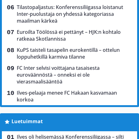
Tilastopaljastus: Konferenssiliigassa loistanut
Inter-puolustaja on yhdessä kategoriassa
maailman kärkeä
Euroilta Töölössä ei pettänyt – HJK:n kohtalo
ratkeaa Skotlannissa
KuPS taisteli tasapelin eurokentillä – ottelun
loppuhetkillä karmiva tilanne
FC Inter selvisi voittajana tasaisesta
euroväännöstä – onneksi ei ole
vierasmaalisääntöä
Ilves-pelaaja menee FC Hakaan kasvamaan
korkoa
Luetuimmat
Ilves oli helisemässä Konferenssiliigassa – silti