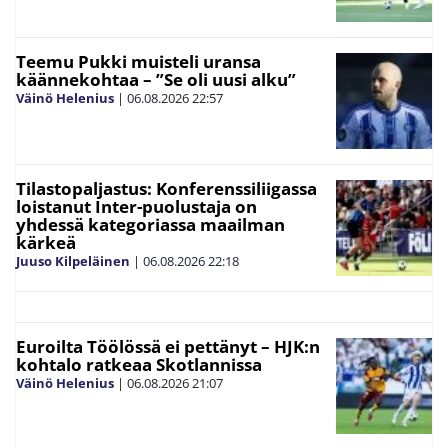
Teemu Pukki muisteli uransa
käännekohtaa – ”Se oli uusi alku”
Väinö Helenius
|
06.08.2026
22:57
Tilastopaljastus: Konferenssiliigassa
loistanut Inter-puolustaja on
yhdessä kategoriassa maailman
kärkeä
Juuso Kilpeläinen
|
06.08.2026
22:18
Euroilta Töölössä ei pettänyt – HJK:n
kohtalo ratkeaa Skotlannissa
Väinö Helenius
|
06.08.2026
21:07