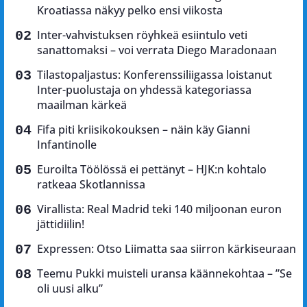
Kroatiassa näkyy pelko ensi viikosta
Inter-vahvistuksen röyhkeä esiintulo veti
sanattomaksi – voi verrata Diego Maradonaan
Tilastopaljastus: Konferenssiliigassa loistanut
Inter-puolustaja on yhdessä kategoriassa
maailman kärkeä
Fifa piti kriisikokouksen – näin käy Gianni
Infantinolle
Euroilta Töölössä ei pettänyt – HJK:n kohtalo
ratkeaa Skotlannissa
Virallista: Real Madrid teki 140 miljoonan euron
jättidiilin!
Expressen: Otso Liimatta saa siirron kärkiseuraan
Teemu Pukki muisteli uransa käännekohtaa – ”Se
oli uusi alku”