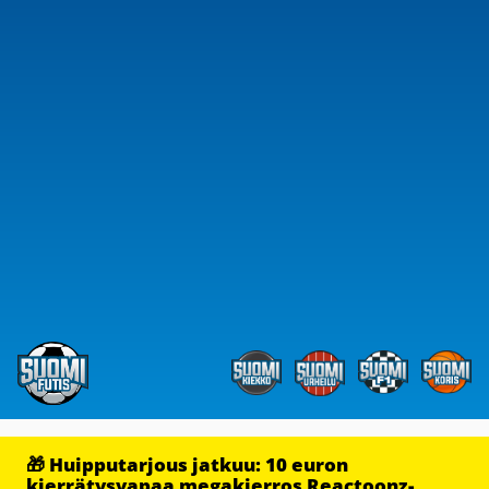
🎁 Huipputarjous jatkuu: 10 euron
kierrätysvapaa megakierros Reactoonz-