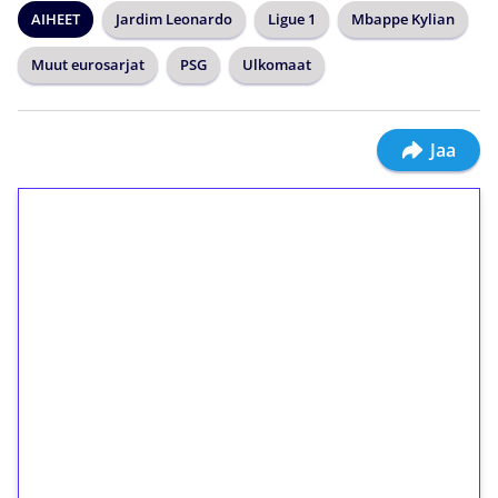
AIHEET
Jardim Leonardo
Ligue 1
Mbappe Kylian
Muut eurosarjat
PSG
Ulkomaat
Jaa
1€ = 10€ arvosta
ilmaiskierroksia ilman
kierrätystä!
Talleta 1€
Saat heti 50 ilmaiskierrosta Tuohi 1000 -
peliin (arvo 0,20€ per kierros)!
Ei kierrätysvaatimusta!