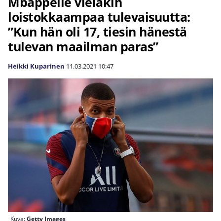
Mbappélle vieläkin
loistokkaampaa tulevaisuutta:
”Kun hän oli 17, tiesin hänestä
tulevan maailman paras”
Heikki Kuparinen
11.03.2021
10:47
Kuva:
Getty Images