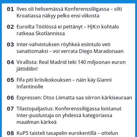
Ilves oli helisemässä Konferenssiliigassa – silti
Kroatiassa näkyy pelko ensi viikosta
Euroilta Töölössä ei pettänyt – HJK:n kohtalo
ratkeaa Skotlannissa
Inter-vahvistuksen röyhkeä esiintulo veti
sanattomaksi – voi verrata Diego Maradonaan
Virallista: Real Madrid teki 140 miljoonan euron
jättidiilin!
Fifa piti kriisikokouksen – näin käy Gianni
Infantinolle
Expressen: Otso Liimatta saa siirron kärkiseuraan
Tilastopaljastus: Konferenssiliigassa loistanut
Inter-puolustaja on yhdessä kategoriassa
maailman kärkeä
KuPS taisteli tasapelin eurokentillä – ottelun