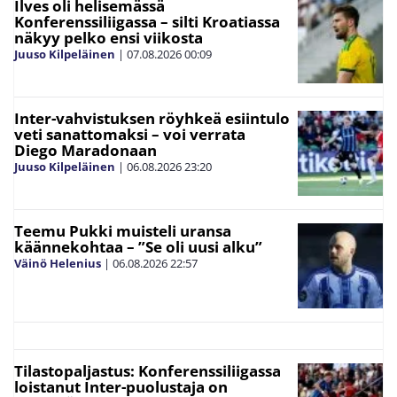
Ilves oli helisemässä
Konferenssiliigassa – silti Kroatiassa
näkyy pelko ensi viikosta
Juuso Kilpeläinen
|
07.08.2026
00:09
Inter-vahvistuksen röyhkeä esiintulo
veti sanattomaksi – voi verrata
Diego Maradonaan
Juuso Kilpeläinen
|
06.08.2026
23:20
Teemu Pukki muisteli uransa
käännekohtaa – ”Se oli uusi alku”
Väinö Helenius
|
06.08.2026
22:57
Tilastopaljastus: Konferenssiliigassa
loistanut Inter-puolustaja on