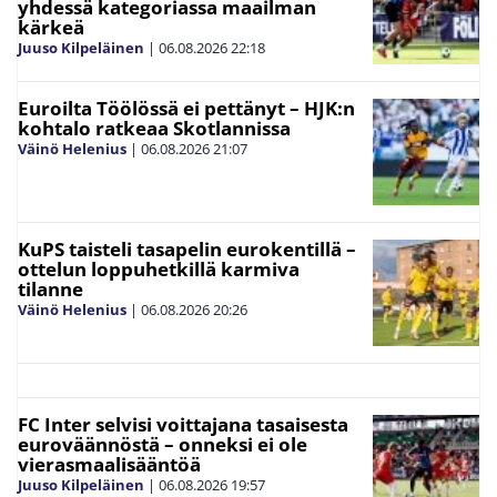
yhdessä kategoriassa maailman
kärkeä
Juuso Kilpeläinen
|
06.08.2026
22:18
Euroilta Töölössä ei pettänyt – HJK:n
kohtalo ratkeaa Skotlannissa
Väinö Helenius
|
06.08.2026
21:07
KuPS taisteli tasapelin eurokentillä –
ottelun loppuhetkillä karmiva
tilanne
Väinö Helenius
|
06.08.2026
20:26
FC Inter selvisi voittajana tasaisesta
euroväännöstä – onneksi ei ole
vierasmaalisääntöä
Juuso Kilpeläinen
|
06.08.2026
19:57