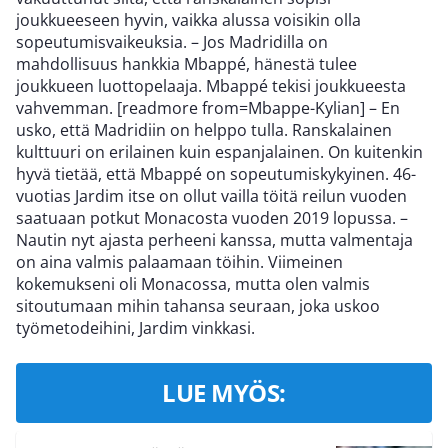
joukkueeseen hyvin, vaikka alussa voisikin olla
sopeutumisvaikeuksia. – Jos Madridilla on
mahdollisuus hankkia Mbappé, hänestä tulee
joukkueen luottopelaaja. Mbappé tekisi joukkueesta
vahvemman. [readmore from=Mbappe-Kylian] – En
usko, että Madridiin on helppo tulla. Ranskalainen
kulttuuri on erilainen kuin espanjalainen. On kuitenkin
hyvä tietää, että Mbappé on sopeutumiskykyinen. 46-
vuotias Jardim itse on ollut vailla töitä reilun vuoden
saatuaan potkut Monacosta vuoden 2019 lopussa. –
Nautin nyt ajasta perheeni kanssa, mutta valmentaja
on aina valmis palaamaan töihin. Viimeinen
kokemukseni oli Monacossa, mutta olen valmis
sitoutumaan mihin tahansa seuraan, joka uskoo
työmetodeihini, Jardim vinkkasi.
LUE MYÖS: