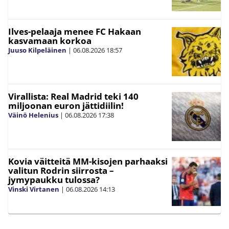
Ilves-pelaaja menee FC Hakaan
kasvamaan korkoa
Juuso Kilpeläinen
|
06.08.2026
18:57
Virallista: Real Madrid teki 140
miljoonan euron jättidiilin!
Väinö Helenius
|
06.08.2026
17:38
Kovia väitteitä MM-kisojen parhaaksi
valitun Rodrin siirrosta –
jymypaukku tulossa?
Vinski Virtanen
|
06.08.2026
14:13