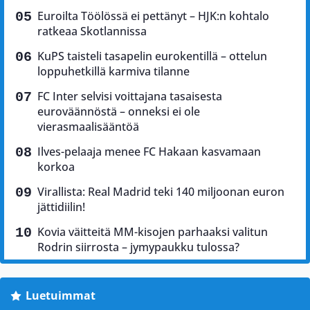
Euroilta Töölössä ei pettänyt – HJK:n kohtalo
ratkeaa Skotlannissa
KuPS taisteli tasapelin eurokentillä – ottelun
loppuhetkillä karmiva tilanne
FC Inter selvisi voittajana tasaisesta
euroväännöstä – onneksi ei ole
vierasmaalisääntöä
Ilves-pelaaja menee FC Hakaan kasvamaan
korkoa
Virallista: Real Madrid teki 140 miljoonan euron
jättidiilin!
Kovia väitteitä MM-kisojen parhaaksi valitun
Rodrin siirrosta – jymypaukku tulossa?
Luetuimmat