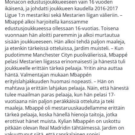
Monacon edustusjoukkueeseen vain 16 vuoden
ikäisenä, ja johdatti joukkueen kaudella 2016-2017
Ligue 1:n mestariksi sekä Mestarien liigan välieriin. –
Mbappé alkoi harjoitella kanssamme
edustusjoukkueessa ollessaan 16-vuotias. Toisena
vuonnaan hän aloitti paremmin ja alkoi murtautua
sisään joukkueeseen. Hän alkoi tehdä paljon maaleja,
ja etenkin tärkeissä otteluissa, Jardim muisteli. – Kun
pudotimme Manchester Cityn puolivälierissä, Mbappé
pelasi Mestarien liigassa erinomaisesti ja hänestä tuli
joukkueelle erittäin tärkeä pelaaja. Yritin aina auttaa
häntä. Valmentajan mukaan Mbappén
erityislahjakkuuden huomasi nopeasti. – Hän on
mahtava ja erittäin lahjakas pelaaja. Näin, että hänestä
tulee maailman paras pelaaja, kun hän pelasi 17-
vuotiaana niin paljon peräkkäisiä otteluita ja teki
maaleja. Mbappé oli mestaruuskaudellamme erittäin
tärkeä pelaaja, koska hänellä hienoja taitoja, jotka
erottivat hänet muista. Kylian Mbappén on uskottu
pitkään olevan Real Madridin tähtäimessä. Jardim on
vakuuttunut siitä, että ranskalainen sopisi