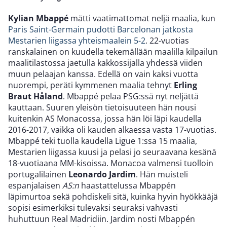
Kylian Mbappé
mätti vaatimattomat neljä maalia, kun
Paris Saint-Germain pudotti Barcelonan jatkosta
Mestarien liigassa yhteismaalein 5-2
. 22-vuotias
ranskalainen on kuudella tekemällään maalilla kilpailun
maalitilastossa jaetulla kakkossijalla yhdessä viiden
muun pelaajan kanssa. Edellä on vain kaksi vuotta
nuorempi, peräti kymmenen maalia tehnyt
Erling
Braut Håland
. Mbappé pelaa PSG:ssä nyt neljättä
kauttaan. Suuren yleisön tietoisuuteen hän nousi
kuitenkin AS Monacossa, jossa hän löi läpi kaudella
2016-2017, vaikka oli kauden alkaessa vasta 17-vuotias.
Mbappé teki tuolla kaudella Ligue 1:ssa 15 maalia,
Mestarien liigassa kuusi ja pelasi jo seuraavana kesänä
18-vuotiaana MM-kisoissa. Monacoa valmensi tuolloin
portugalilainen
Leonardo Jardim
. Hän muisteli
espanjalaisen
AS:n
haastattelussa Mbappén
läpimurtoa sekä pohdiskeli sitä, kuinka hyvin hyökkääjä
sopisi esimerkiksi tulevaksi seuraksi vahvasti
huhuttuun Real Madridiin. Jardim nosti Mbappén