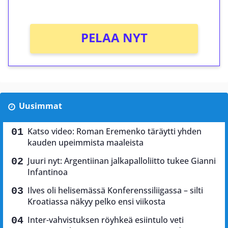
Ei kierrätysvaatimusta!
PELAA NYT
Uusimmat
Katso video: Roman Eremenko täräytti yhden
kauden upeimmista maaleista
Juuri nyt: Argentiinan jalkapalloliitto tukee Gianni
Infantinoa
Ilves oli helisemässä Konferenssiliigassa – silti
Kroatiassa näkyy pelko ensi viikosta
Inter-vahvistuksen röyhkeä esiintulo veti