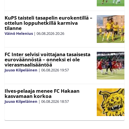
KuPS taisteli tasapelin eurokentillä –
ottelun loppuhetkillä karmiva
tilanne
Väinö Helenius
|
06.08.2026
20:26
FC Inter selvisi voittajana tasaisesta
euroväännöstä – onneksi ei ole
vierasmaalisääntöä
Juuso Kilpeläinen
|
06.08.2026
19:57
Ilves-pelaaja menee FC Hakaan
kasvamaan korkoa
Juuso Kilpeläinen
|
06.08.2026
18:57