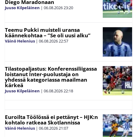
Diego Maradonaan
Juuso Kilpeläinen
|
06.08.2026
23:20
Teemu Pukki muisteli uransa
käännekohtaa – ”Se oli uusi alku”
Väinö Helenius
|
06.08.2026
22:57
Tilastopaljastus: Konferenssiliigassa
loistanut Inter-puolustaja on
yhdessä kategoriassa maailman
kärkeä
Juuso Kilpeläinen
|
06.08.2026
22:18
Euroilta Töölössä ei pettänyt – HJK:n
kohtalo ratkeaa Skotlannissa
Väinö Helenius
|
06.08.2026
21:07