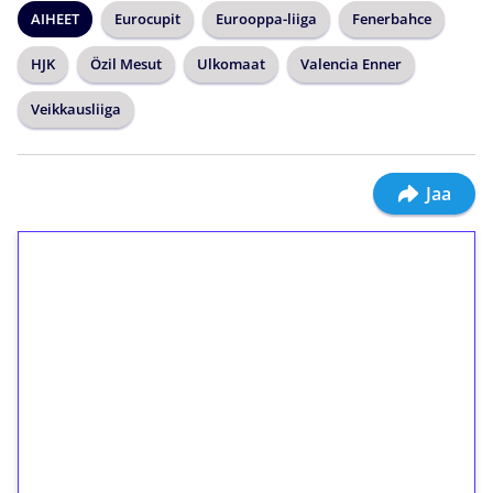
AIHEET
Eurocupit
Eurooppa-liiga
Fenerbahce
HJK
Özil Mesut
Ulkomaat
Valencia Enner
Veikkausliiga
Jaa
1€ = 10€ arvosta
ilmaiskierroksia ilman
kierrätystä!
Talleta 1€
Saat heti 50 ilmaiskierrosta Tuohi 1000 -
peliin (arvo 0,20€ per kierros)!