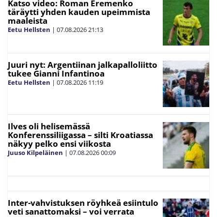
Katso video: Roman Eremenko
täräytti yhden kauden upeimmista
maaleista
Eetu Hellsten
|
07.08.2026
21:13
Juuri nyt: Argentiinan jalkapalloliitto
tukee Gianni Infantinoa
Eetu Hellsten
|
07.08.2026
11:19
Ilves oli helisemässä
Konferenssiliigassa – silti Kroatiassa
näkyy pelko ensi viikosta
Juuso Kilpeläinen
|
07.08.2026
00:09
Inter-vahvistuksen röyhkeä esiintulo
veti sanattomaksi – voi verrata