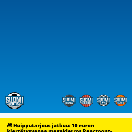
🎁 Huipputarjous jatkuu: 10 euron
kierrätysvapaa megakierros Reactoonz-