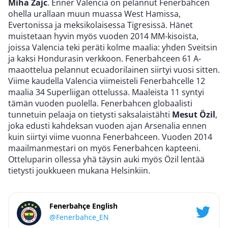
Miha Zajc
. Enner Valencia on pelannut Fenerbahcen
ohella urallaan muun muassa West Hamissa,
Evertonissa ja meksikolaisessa Tigresissä. Hänet
muistetaan hyvin myös vuoden 2014 MM-kisoista,
joissa Valencia teki peräti kolme maalia: yhden Sveitsin
ja kaksi Hondurasin verkkoon. Fenerbahceen 61 A-
maaottelua pelannut ecuadorilainen siirtyi vuosi sitten.
Viime kaudella Valencia viimeisteli Fenerbahcelle 12
maalia 34 Superliigan ottelussa. Maaleista 11 syntyi
tämän vuoden puolella. Fenerbahcen globaalisti
tunnetuin pelaaja on tietysti saksalaistähti
Mesut Özil
,
joka edusti kahdeksan vuoden ajan Arsenalia ennen
kuin siirtyi viime vuonna Fenerbahceen. Vuoden 2014
maailmanmestari on myös Fenerbahcen kapteeni.
Otteluparin ollessa yhä täysin auki myös Özil lentää
tietysti joukkueen mukana Helsinkiin.
Fenerbahçe English
@Fenerbahce_EN