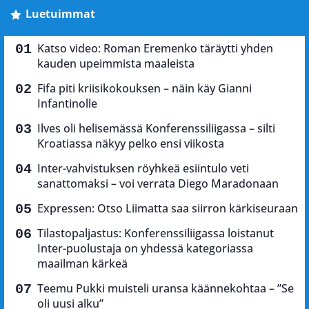
Luetuimmat
Katso video: Roman Eremenko täräytti yhden
kauden upeimmista maaleista
Fifa piti kriisikokouksen – näin käy Gianni
Infantinolle
Ilves oli helisemässä Konferenssiliigassa – silti
Kroatiassa näkyy pelko ensi viikosta
Inter-vahvistuksen röyhkeä esiintulo veti
sanattomaksi – voi verrata Diego Maradonaan
Expressen: Otso Liimatta saa siirron kärkiseuraan
Tilastopaljastus: Konferenssiliigassa loistanut
Inter-puolustaja on yhdessä kategoriassa
maailman kärkeä
Teemu Pukki muisteli uransa käännekohtaa – ”Se
oli uusi alku”