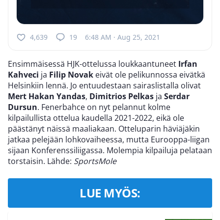
4,639
19
6:48 AM · Aug 25, 2021
Ensimmäisessä HJK-ottelussa loukkaantuneet
Irfan
Kahveci
ja
Filip Novak
eivät ole pelikunnossa eivätkä
Helsinkiin lennä. Jo entuudestaan sairaslistalla olivat
Mert Hakan Yandas
,
Dimitrios Pelkas
ja
Serdar
Dursun
. Fenerbahce on nyt pelannut kolme
kilpailullista ottelua kaudella 2021-2022, eikä ole
päästänyt näissä maaliakaan. Otteluparin häviäjäkin
jatkaa pelejään lohkovaiheessa, mutta Eurooppa-liigan
sijaan Konferenssiliigassa. Molempia kilpailuja pelataan
torstaisin. Lähde:
SportsMole
LUE MYÖS: