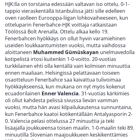
HJK:lla on torstaina edessään valtavan iso ottelu. 0-1-
tappio vieraskentällä Istanbulissa jätti sille edelleen
oven raolleen Eurooppa-liigan lohkovaiheeseen, kun
otteluparin Fenerbahce-HJK voittaja ratkaistaan
Töölössä Bolt Arenalla. Ottelu alkaa kello 19.
Fenerbahcen hyökkäys on ollut hyvin varamiehinen
useiden loukkaantumisten vuoksi, mutta vaihdossa
aloittaneen
Muhammed Gümüskayan
unelmavedolla
kotipelistä irtosi kuitenkin 1-0-voitto. 20-vuotias
turkkilainen ehti olla kentällä vain kolmisen minuuttia
ennen maaliaan. Helsingissä pelattavaan toiseen
osaotteluun Fenerbahce saa kaivattua tulivoimaa
hyökkäykseensä, kun mukana on nyt myös kokenut
ecuadorilainen
Enner Valencia
. 31-vuotias kärkimies
oli ollut kahdesta pelissä sivussa lievän vamman
vuoksi, mutta hän avasi kilpailukautensa sunnuntaina,
kun Fenerbahce kaatoi kotikentällään Antalyasporin 2-
0. Valencia pelasi ottelussa 27 minuuttia ja teki
lisäajalla joukkueensa toisen maalin. 1-0-maalin teki 89.
minuutilla Slovenian maajoukkueen keskikenttämies