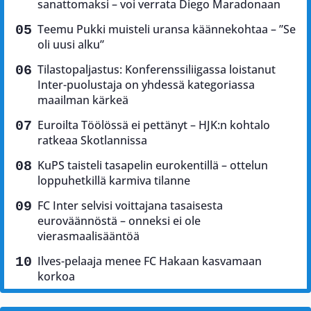
sanattomaksi – voi verrata Diego Maradonaan
Teemu Pukki muisteli uransa käännekohtaa – ”Se
oli uusi alku”
Tilastopaljastus: Konferenssiliigassa loistanut
Inter-puolustaja on yhdessä kategoriassa
maailman kärkeä
Euroilta Töölössä ei pettänyt – HJK:n kohtalo
ratkeaa Skotlannissa
KuPS taisteli tasapelin eurokentillä – ottelun
loppuhetkillä karmiva tilanne
FC Inter selvisi voittajana tasaisesta
euroväännöstä – onneksi ei ole
vierasmaalisääntöä
Ilves-pelaaja menee FC Hakaan kasvamaan
korkoa