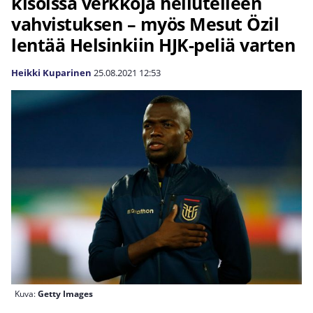
kisoissa verkkoja heilutelleen
vahvistuksen – myös Mesut Özil
lentää Helsinkiin HJK-peliä varten
Heikki Kuparinen
25.08.2021
12:53
Kuva:
Getty Images