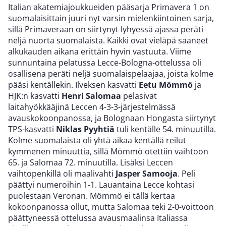
Italian akatemiajoukkueiden pääsarja Primavera 1 on
suomalaisittain juuri nyt varsin mielenkiintoinen sarja,
sillä Primaveraan on siirtynyt lyhyessä ajassa peräti
neljä nuorta suomalaista. Kaikki ovat vieläpä saaneet
alkukauden aikana erittäin hyvin vastuuta. Viime
sunnuntaina pelatussa Lecce-Bologna-ottelussa oli
osallisena peräti neljä suomalaispelaajaa, joista kolme
pääsi kentällekin. Ilveksen kasvatti
Eetu Mömmö
ja
HJK:n kasvatti
Henri Salomaa
pelasivat
laitahyökkääjinä Leccen 4-3-3-järjestelmässä
avauskokoonpanossa, ja Bolognaan Hongasta siirtynyt
TPS-kasvatti
Niklas Pyyhtiä
tuli kentälle 54. minuutilla.
Kolme suomalaista oli yhtä aikaa kentällä reilut
kymmenen minuuttia, sillä Mömmö otettiin vaihtoon
65. ja Salomaa 72. minuutilla. Lisäksi Leccen
vaihtopenkillä oli maalivahti
Jasper Samooja
. Peli
päättyi numeroihin 1-1. Lauantaina Lecce kohtasi
puolestaan Veronan. Mömmö ei tällä kertaa
kokoonpanossa ollut, mutta Salomaa teki 2-0-voittoon
päättyneessä ottelussa avausmaalinsa Italiassa