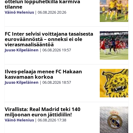
ottelun loppuhetkillä karmiva
tilanne
Väinö Helenius
|
06.08.2026
20:26
FC Inter selvisi voittajana tasaisesta
euroväännöstä – onneksi ei ole
vierasmaalisääntöä
Juuso Kilpeläinen
|
06.08.2026
19:57
Ilves-pelaaja menee FC Hakaan
kasvamaan korkoa
Juuso Kilpeläinen
|
06.08.2026
18:57
Virallista: Real Madrid teki 140
miljoonan euron jättidiilin!
Väinö Helenius
|
06.08.2026
17:38