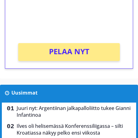
Talleta 1€
Saat heti 50 ilmaiskierrosta Tuohi 1000 -
peliin (arvo 0,20€ per kierros)!
Ei kierrätysvaatimusta!
PELAA NYT
Uusimmat
Juuri nyt: Argentiinan jalkapalloliitto tukee Gianni
Infantinoa
Ilves oli helisemässä Konferenssiliigassa – silti
Kroatiassa näkyy pelko ensi viikosta