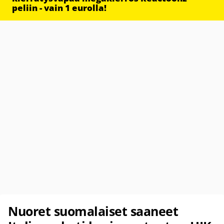
peliin - vain 1 eurolla!
Nuoret suomalaiset saaneet