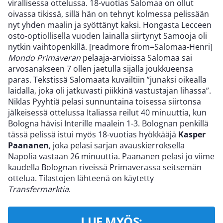
virallisessa ottelussa. 18-vuotias Salomaa on ollut
oivassa tikissä, sillä hän on tehnyt kolmessa pelissään
nyt yhden maalin ja syöttänyt kaksi. Hongasta Lecceen
osto-optiollisella vuoden lainalla siirtynyt Samooja oli
nytkin vaihtopenkillä. [readmore from=Salomaa-Henri]
Mondo Primaveran
pelaaja-arvioissa Salomaa sai
arvosanakseen 7 ollen jaetulla sijalla joukkueensa
paras. Tekstissä Salomaata kuvailtiin ”junaksi oikealla
laidalla, joka oli jatkuvasti piikkinä vastustajan lihassa”.
Niklas Pyyhtiä pelasi sunnuntaina toisessa siirtonsa
jälkeisessä ottelussa Italiassa reilut 40 minuuttia, kun
Bologna hävisi Interille maalein 1-3. Bolognan penkillä
tässä pelissä istui myös 18-vuotias hyökkääjä
Kasper
Paananen
, joka pelasi sarjan avauskierroksella
Napolia vastaan 26 minuuttia. Paananen pelasi jo viime
kaudella Bolognan riveissä Primaverassa seitsemän
ottelua. Tilastojen lähteenä on käytetty
Transfermarktia
.
LUE MYÖS: