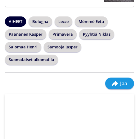
AIHEET
Bologna
Lecce
Mömmö Eetu
Paananen Kasper
Primavera
Pyyhtiä Niklas
Salomaa Henri
Samooja Jasper
Suomalaiset ulkomailla
Jaa
1€ = 10€ arvosta
ilmaiskierroksia ilman
kierrätystä!