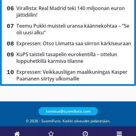
Virallista: Real Madrid teki 140 miljoonan euron
jättidiilin!
Teemu Pukki muisteli uransa käännekohtaa – ”Se
oli uusi alku”
Expressen: Otso Liimatta saa siirron kärkiseuraan
KuPS taisteli tasapelin eurokentillä – ottelun
loppuhetkillä karmiva tilanne
Expressen: Veikkausliigan maalikuningas Kasper
Paananen siirtyy ulkomaille
toimitus@suomifutis.com
© 2026 - SuomiFutis. Kaikki oikeudet pidätetään.