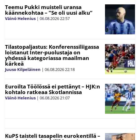
Teemu Pukki muisteli uransa
käännekohtaa – ”Se oli uusi alku”
Väinö Helenius
|
06.08.2026
22:57
Tilastopaljastus: Konferenssiliigassa
loistanut Inter-puolustaja on
yhdessä kategoriassa maailman
kärkeä
Juuso Kilpeläinen
|
06.08.2026
22:18
Euroilta Töölössä ei pettänyt – HJK:n
kohtalo ratkeaa Skotlannissa
Väinö Helenius
|
06.08.2026
21:07
KuPS taisteli tasapelin eurokentillä –