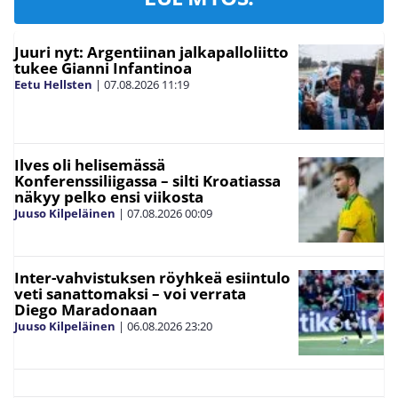
Juuri nyt: Argentiinan jalkapalloliitto
tukee Gianni Infantinoa
Eetu Hellsten
|
07.08.2026
11:19
Ilves oli helisemässä
Konferenssiliigassa – silti Kroatiassa
näkyy pelko ensi viikosta
Juuso Kilpeläinen
|
07.08.2026
00:09
Inter-vahvistuksen röyhkeä esiintulo
veti sanattomaksi – voi verrata
Diego Maradonaan
Juuso Kilpeläinen
|
06.08.2026
23:20