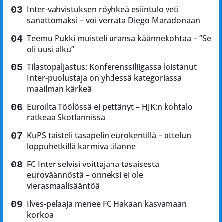
Inter-vahvistuksen röyhkeä esiintulo veti
sanattomaksi – voi verrata Diego Maradonaan
Teemu Pukki muisteli uransa käännekohtaa – ”Se
oli uusi alku”
Tilastopaljastus: Konferenssiliigassa loistanut
Inter-puolustaja on yhdessä kategoriassa
maailman kärkeä
Euroilta Töölössä ei pettänyt – HJK:n kohtalo
ratkeaa Skotlannissa
KuPS taisteli tasapelin eurokentillä – ottelun
loppuhetkillä karmiva tilanne
FC Inter selvisi voittajana tasaisesta
euroväännöstä – onneksi ei ole
vierasmaalisääntöä
Ilves-pelaaja menee FC Hakaan kasvamaan
korkoa