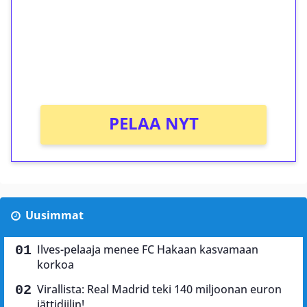
Talleta 1€
Saat heti 50 ilmaiskierrosta Tuohi 1000 -
peliin (arvo 0,20€ per kierros)!
Ei kierrätysvaatimusta!
PELAA NYT
Uusimmat
Ilves-pelaaja menee FC Hakaan kasvamaan
korkoa
Virallista: Real Madrid teki 140 miljoonan euron
jättidiilin!