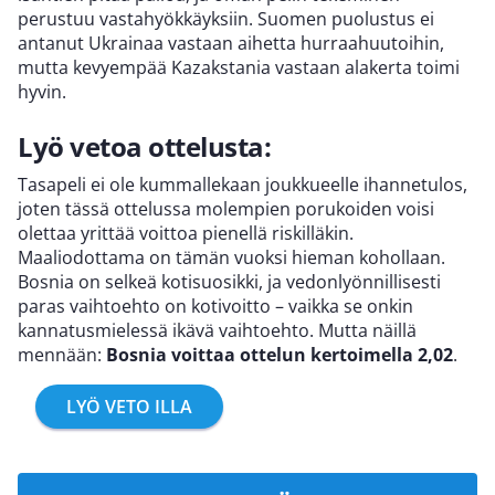
perustuu vastahyökkäyksiin. Suomen puolustus ei
antanut Ukrainaa vastaan aihetta hurraahuutoihin,
mutta kevyempää Kazakstania vastaan alakerta toimi
hyvin.
Lyö vetoa ottelusta:
Tasapeli ei ole kummallekaan joukkueelle ihannetulos,
joten tässä ottelussa molempien porukoiden voisi
olettaa yrittää voittoa pienellä riskilläkin.
Maaliodottama on tämän vuoksi hieman kohollaan.
Bosnia on selkeä kotisuosikki, ja vedonlyönnillisesti
paras vaihtoehto on kotivoitto – vaikka se onkin
kannatusmielessä ikävä vaihtoehto. Mutta näillä
mennään:
Bosnia voittaa ottelun kertoimella 2,02
.
LYÖ VETO ILLA