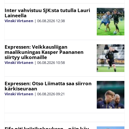
Inter vahvistuu SJK:sta tutulla Lauri
Laineella
Vinski Virtanen
|
06.08.2026
12:38
Expressen: Veikkausliigan
maalikuningas Kasper Paananen
siirtyy ulkomaille
Vinski Virtanen
|
06.08.2026
10:58
Expressen: Otso Liimatta saa siirron
kärkiseuraan
Vinski Virtanen
|
06.08.2026
09:21
Fifa piti kriisikokouksen – näin käy