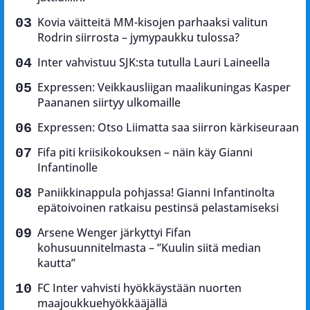
Kovia väitteitä MM-kisojen parhaaksi valitun
Rodrin siirrosta – jymypaukku tulossa?
Inter vahvistuu SJK:sta tutulla Lauri Laineella
Expressen: Veikkausliigan maalikuningas Kasper
Paananen siirtyy ulkomaille
Expressen: Otso Liimatta saa siirron kärkiseuraan
Fifa piti kriisikokouksen – näin käy Gianni
Infantinolle
Paniikkinappula pohjassa! Gianni Infantinolta
epätoivoinen ratkaisu pestinsä pelastamiseksi
Arsene Wenger järkyttyi Fifan
kohusuunnitelmasta – ”Kuulin siitä median
kautta”
FC Inter vahvisti hyökkäystään nuorten
maajoukkuehyökkääjällä