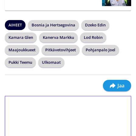
AIHEET
Bosnia ja Hertsegovina
Dzeko Edin
Kamara Glen
Kanerva Markku
Lod Robin
Maajoukkueet
Pitkävetovihjeet
Pohjanpalo Joel
Pukki Teemu
Ulkomaat
Jaa
1€ = 10€ arvosta
ilmaiskierroksia ilman
kierrätystä!