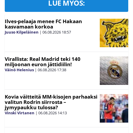
LUE MYÖS:
Ilves-pelaaja menee FC Hakaan
kasvamaan korkoa
Juuso Kilpeläinen
|
06.08.2026
18:57
Virallista: Real Madrid teki 140
miljoonan euron jättidiilin!
Väinö Helenius
|
06.08.2026
17:38
Kovia väitteitä MM-kisojen parhaaksi
valitun Rodrin siirrosta –
jymypaukku tulossa?
Vinski Virtanen
|
06.08.2026
14:13