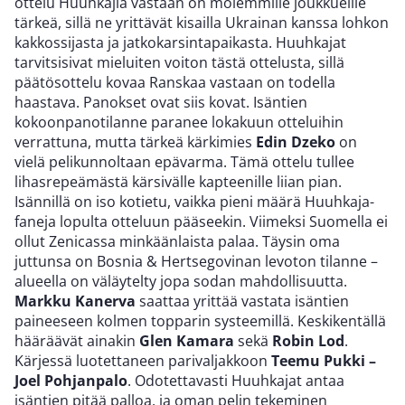
ottelu Huuhkajia vastaan on molemmille joukkueille
tärkeä, sillä ne yrittävät kisailla Ukrainan kanssa lohkon
kakkossijasta ja jatkokarsintapaikasta. Huuhkajat
tarvitsisivat mieluiten voiton tästä ottelusta, sillä
päätösottelu kovaa Ranskaa vastaan on todella
haastava. Panokset ovat siis kovat. Isäntien
kokoonpanotilanne paranee lokakuun otteluihin
verrattuna, mutta tärkeä kärkimies
Edin Dzeko
on
vielä pelikunnoltaan epävarma. Tämä ottelu tullee
lihasrepeämästä kärsivälle kapteenille liian pian.
Isännillä on iso kotietu, vaikka pieni määrä Huuhkaja-
faneja lopulta otteluun pääseekin. Viimeksi Suomella ei
ollut Zenicassa minkäänlaista palaa. Täysin oma
juttunsa on Bosnia & Hertsegovinan levoton tilanne –
alueella on väläytelty jopa sodan mahdollisuutta.
Markku Kanerva
saattaa yrittää vastata isäntien
paineeseen kolmen topparin systeemillä. Keskikentällä
hääräävät ainakin
Glen Kamara
sekä
Robin Lod
.
Kärjessä luotettaneen parivaljakkoon
Teemu Pukki –
Joel Pohjanpalo
. Odotettavasti Huuhkajat antaa
isäntien pitää palloa, ja oman pelin tekeminen