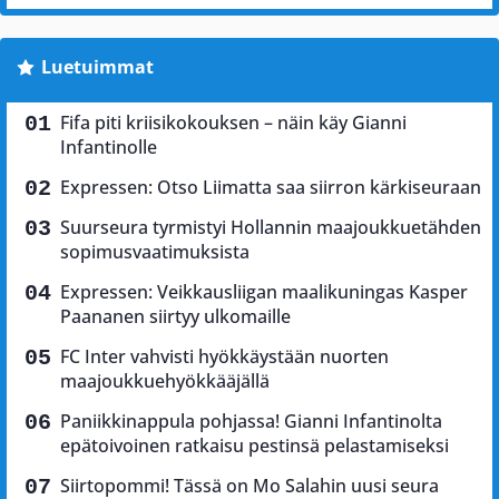
Luetuimmat
Fifa piti kriisikokouksen – näin käy Gianni
Infantinolle
Expressen: Otso Liimatta saa siirron kärkiseuraan
Suurseura tyrmistyi Hollannin maajoukkuetähden
sopimusvaatimuksista
Expressen: Veikkausliigan maalikuningas Kasper
Paananen siirtyy ulkomaille
FC Inter vahvisti hyökkäystään nuorten
maajoukkuehyökkääjällä
Paniikkinappula pohjassa! Gianni Infantinolta
epätoivoinen ratkaisu pestinsä pelastamiseksi
Siirtopommi! Tässä on Mo Salahin uusi seura