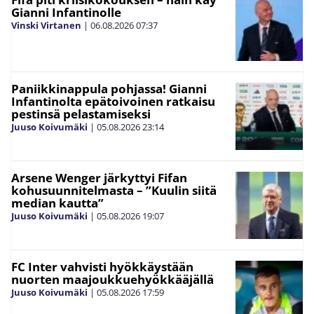
Gianni Infantinolle
Vinski Virtanen
|
06.08.2026
07:37
Paniikkinappula pohjassa! Gianni
Infantinolta epätoivoinen ratkaisu
pestinsä pelastamiseksi
Juuso Koivumäki
|
05.08.2026
23:14
Arsene Wenger järkyttyi Fifan
kohusuunnitelmasta – ”Kuulin siitä
median kautta”
Juuso Koivumäki
|
05.08.2026
19:07
FC Inter vahvisti hyökkäystään
nuorten maajoukkuehyökkääjällä
Juuso Koivumäki
|
05.08.2026
17:59