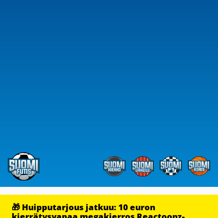
🎁 Huipputarjous jatkuu: 10 euron
kierrätysvapaa megakierros Reactoonz-