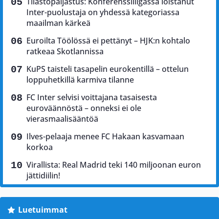
Tilastopaljastus: Konferenssiliigassa loistanut
Inter-puolustaja on yhdessä kategoriassa
maailman kärkeä
Euroilta Töölössä ei pettänyt – HJK:n kohtalo
ratkeaa Skotlannissa
KuPS taisteli tasapelin eurokentillä – ottelun
loppuhetkillä karmiva tilanne
FC Inter selvisi voittajana tasaisesta
euroväännöstä – onneksi ei ole
vierasmaalisääntöä
Ilves-pelaaja menee FC Hakaan kasvamaan
korkoa
Virallista: Real Madrid teki 140 miljoonan euron
jättidiilin!
Luetuimmat