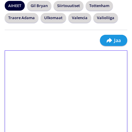
AIHEET
Gil Bryan
Siirtouutiset
Tottenham
Traore Adama
Ulkomaat
Valencia
Valioliiga
Jaa
1€ = 10€ arvosta
ilmaiskierroksia ilman
kierrätystä!
Talleta 1€
Saat heti 50 ilmaiskierrosta Tuohi 1000 -
peliin (arvo 0,20€ per kierros)!
Ei kierrätysvaatimusta!