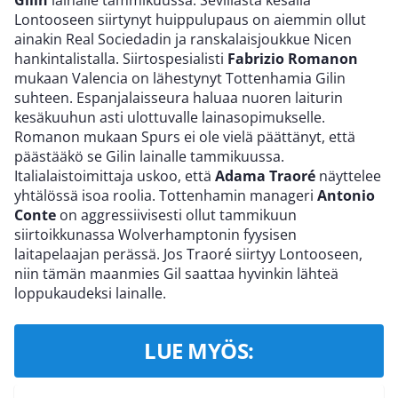
Lontooseen siirtynyt huippulupaus on aiemmin ollut
ainakin Real Sociedadin ja ranskalaisjoukkue Nicen
hankintalistalla. Siirtospesialisti
Fabrizio Romanon
mukaan Valencia on lähestynyt Tottenhamia Gilin
suhteen. Espanjalaisseura haluaa nuoren laiturin
kesäkuuhun asti ulottuvalle lainasopimukselle.
Romanon mukaan Spurs ei ole vielä päättänyt, että
päästääkö se Gilin lainalle tammikuussa.
Italialaistoimittaja uskoo, että
Adama Traoré
näyttelee
yhtälössä isoa roolia. Tottenhamin manageri
Antonio
Conte
on aggressiivisesti ollut tammikuun
siirtoikkunassa Wolverhamptonin fyysisen
laitapelaajan perässä. Jos Traoré siirtyy Lontooseen,
niin tämän maanmies Gil saattaa hyvinkin lähteä
loppukaudeksi lainalle.
LUE MYÖS: