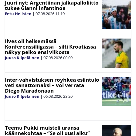
Juuri nyt: Argentiinan jalkapalloliitto
tukee Gianni Infantinoa
Eetu Hellsten
|
07.08.2026
11:19
Ilves oli helisemässä
Konferenssiliigassa – silti Kroatiassa
näkyy pelko ensi viikosta
Juuso Kilpeläinen
|
07.08.2026
00:09
Inter-vahvistuksen röyhkeä esiintulo
veti sanattomaksi – voi verrata
Diego Maradonaan
Juuso Kilpeläinen
|
06.08.2026
23:20
Teemu Pukki muisteli uransa
käännekohtaa – ”Se oli uusi alku”