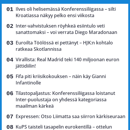
Ilves oli helisemässä Konferenssiliigassa – silti
Kroatiassa näkyy pelko ensi viikosta
Inter-vahvistuksen röyhkeä esiintulo veti
sanattomaksi – voi verrata Diego Maradonaan
Euroilta Töölössä ei pettänyt – HJK:n kohtalo
ratkeaa Skotlannissa
Virallista: Real Madrid teki 140 miljoonan euron
jättidiilin!
Fifa piti kriisikokouksen – näin käy Gianni
Infantinolle
Tilastopaljastus: Konferenssiliigassa loistanut
Inter-puolustaja on yhdessä kategoriassa
maailman kärkeä
Expressen: Otso Liimatta saa siirron kärkiseuraan
KuPS taisteli tasapelin eurokentillä – ottelun