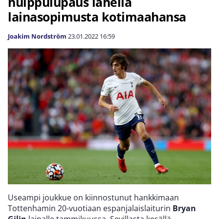
huippulupaus lähellä
lainasopimusta kotimaahansa
Joakim Nordström
23.01.2022
16:59
Useampi joukkue on kiinnostunut hankkimaan
Tottenhamin 20-vuotiaan espanjalaislaiturin
Bryan
Gilin
lainalle tammikuussa. Sevillasta kesällä