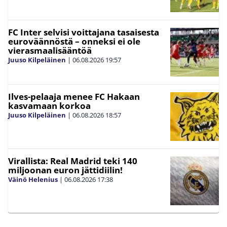
FC Inter selvisi voittajana tasaisesta
euroväännöstä – onneksi ei ole
vierasmaalisääntöä
Juuso Kilpeläinen
|
06.08.2026
19:57
Ilves-pelaaja menee FC Hakaan
kasvamaan korkoa
Juuso Kilpeläinen
|
06.08.2026
18:57
Virallista: Real Madrid teki 140
miljoonan euron jättidiilin!
Väinö Helenius
|
06.08.2026
17:38