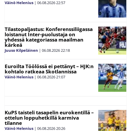
Väinö Helenius
|
06.08.2026
22:57
Tilastopaljastus: Konferenssiliigassa
loistanut Inter-puolustaja on
yhdessä kategoriassa maailman
kärkeä
Juuso Kilpeläinen
|
06.08.2026
22:18
Euroilta Töölössä ei pettänyt – HJK:n
kohtalo ratkeaa Skotlannissa
Väinö Helenius
|
06.08.2026
21:07
KuPS taisteli tasapelin eurokentillä –
ottelun loppuhetkillä karmiva
tilanne
Väinö Helenius
|
06.08.2026
20:26