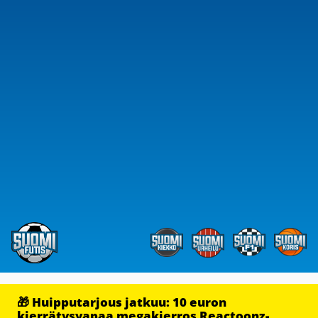
🎁 Huipputarjous jatkuu: 10 euron
kierrätysvapaa megakierros Reactoonz-