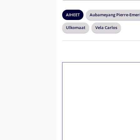
AIHEET
Aubameyang Pierre-Emer
Ulkomaat
Vela Carlos
1€ = 10€ arvosta 
kierrätystä!
Talleta 1€
Saat heti 50 ilmaiskierr
kierros)!
Ei kierrätysvaatimusta!