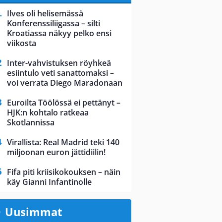
Ilves oli helisemässä
Konferenssiliigassa – silti
Kroatiassa näkyy pelko ensi
viikosta
Inter-vahvistuksen röyhkeä
esiintulo veti sanattomaksi –
voi verrata Diego Maradonaan
Euroilta Töölössä ei pettänyt –
HJK:n kohtalo ratkeaa
Skotlannissa
Virallista: Real Madrid teki 140
miljoonan euron jättidiilin!
Fifa piti kriisikokouksen – näin
käy Gianni Infantinolle
Uusimmat