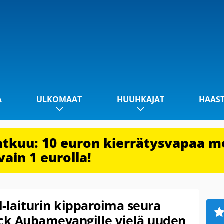
A
ULKOMAAT
HUUHKAJAT
HAAS
jatkuu: 10 euron kierrätysvapaa m
vain 1 eurolla!
-laiturin kipparoima seura
ick Aubameyangille vielä uuden