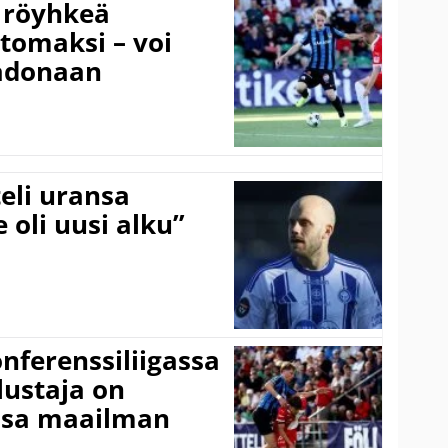
 röyhkeä
ttomaksi – voi
adonaan
eli uransa
 oli uusi alku”
onferenssiliigassa
lustaja on
ssa maailman