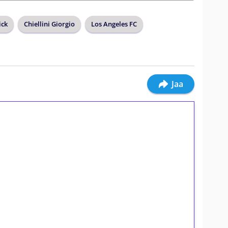
ick
Chiellini Giorgio
Los Angeles FC
Jaa
ilmaiskierroksia ilman
osta Tuohi 1000 -peliin (arvo 0,20€ per