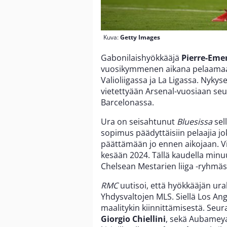
Kuva:
Getty Images
Gabonilaishyökkääjä
Pierre-Em
vuosikymmenen aikana pelaamaan 
Valioliigassa ja La Ligassa. Nyky
vietettyään Arsenal-vuosiaan se
Barcelonassa.
Ura on seisahtunut
Bluesissa
sel
sopimus päädyttäisiin pelaajia 
päättämään jo ennen aikojaan. Vir
kesään 2024. Tällä kaudella minuu
Chelsean Mestarien liiga -ryhmäst
RMC
uutisoi, että hyökkääjän urall
Yhdysvaltojen MLS. Siellä Los Ang
maalitykin kiinnittämisestä. Se
Giorgio Chiellini
, sekä Aubameya