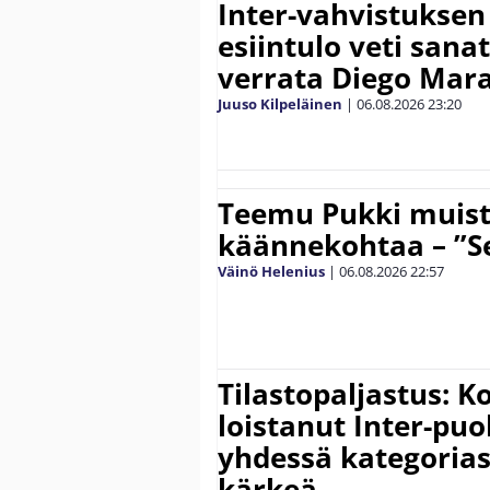
Inter-vahvistuksen
esiintulo veti sana
verrata Diego Mar
Juuso Kilpeläinen
|
06.08.2026
23:20
Teemu Pukki muist
käännekohtaa – ”Se
Väinö Helenius
|
06.08.2026
22:57
Tilastopaljastus: K
loistanut Inter-puo
yhdessä kategoria
kärkeä