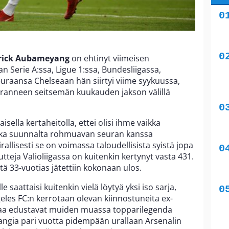
erick Aubameyang
on ehtinyt viimeisen
Serie A:ssa, Ligue 1:ssa, Bundesliigassa,
seuraansa Chelseaan hän siirtyi viime syykuussa,
uranneen seitsemän kuukauden jakson välillä
laisella kertaheitolla, ettei olisi ihme vaikka
joka suunnalta rohmuavan seuran kanssa
allisesti se on voimassa taloudellisista syistä jopa
tteja Valioliigassa on kuitenkin kertynyt vasta 431.
ä 33-vuotias jätettiin kokonaan ulos.
e saattaisi kuitenkin vielä löytyä yksi iso sarja,
eles FC:n kerrotaan olevan kiinnostuneita ex-
uraa edustavat muiden muassa topparilegenda
ngia pari vuotta pidempään urallaan Arsenalin