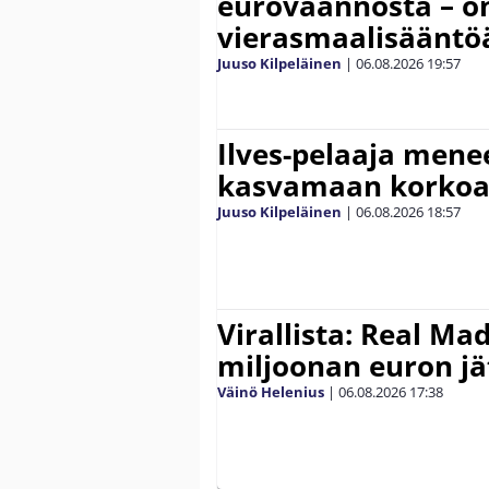
euroväännöstä – on
vierasmaalisääntö
Juuso Kilpeläinen
|
06.08.2026
19:57
Ilves-pelaaja men
kasvamaan korko
Juuso Kilpeläinen
|
06.08.2026
18:57
Virallista: Real Mad
miljoonan euron jät
Väinö Helenius
|
06.08.2026
17:38