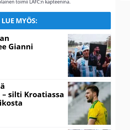
olainen toimii LAFC:n kapteenina.
LUE MYÖS:
nan
kee Gianni
sä
– silti Kroatiassa
ikosta