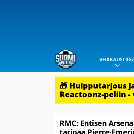
VEIKKAUSLIIG
🎁 Huipputarjous 
Reactoonz-peliin - 
RMC: Entisen Arsenal
tarjoaa Pierre-Emer