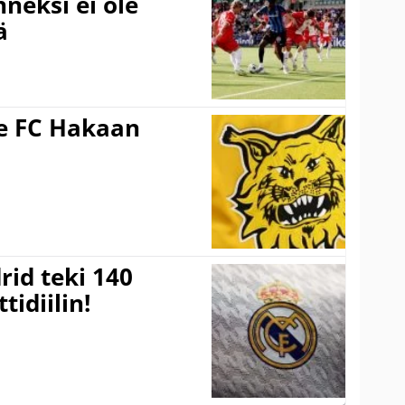
neksi ei ole
ä
ee FC Hakaan
a
rid teki 140
tidiilin!