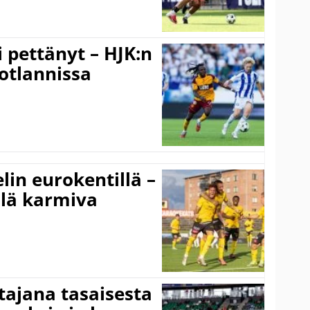
i pettänyt – HJK:n
otlannissa
elin eurokentillä –
llä karmiva
ttajana tasaisesta