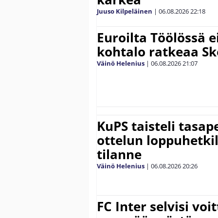
Juuso Kilpeläinen
|
06.08.2026
22:18
Euroilta Töölössä e
kohtalo ratkeaa Sk
Väinö Helenius
|
06.08.2026
21:07
KuPS taisteli tasap
ottelun loppuhetki
tilanne
Väinö Helenius
|
06.08.2026
20:26
FC Inter selvisi voi