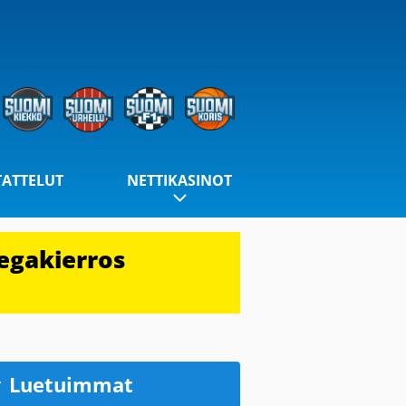
TATTELUT
NETTIKASINOT
egakierros
Luetuimmat