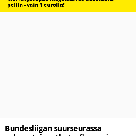
peliin - vain 1 eurolla!
Bundesliigan suurseurassa