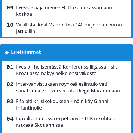
Ilves-pelaaja menee FC Hakaan kasvamaan
korkoa
Virallista: Real Madrid teki 140 miljoonan euron
jättidiilin!
Luetuimmat
Ilves oli helisemässä Konferenssiliigassa – silti
Kroatiassa näkyy pelko ensi viikosta
Inter-vahvistuksen röyhkeä esiintulo veti
sanattomaksi – voi verrata Diego Maradonaan
Fifa piti kriisikokouksen – näin käy Gianni
Infantinolle
Euroilta Töölössä ei pettänyt – HJK:n kohtalo
ratkeaa Skotlannissa