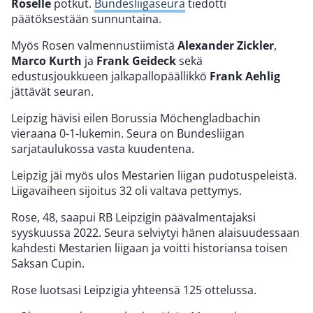
Roselle
potkut.
Bundesliigaseura
tiedotti
päätöksestään sunnuntaina.
Myös Rosen valmennustiimistä
Alexander Zickler
,
Marco Kurth
ja
Frank Geideck
sekä
edustusjoukkueen
jalkapallopäällikkö
Frank Aehlig
jättävät seuran.
Leipzig hävisi eilen Borussia Möchengladbachin
vieraana 0-1-lukemin. Seura on Bundesliigan
sarjataulukossa vasta kuudentena.
Leipzig jäi myös ulos Mestarien liigan pudotuspeleistä.
Liigavaiheen sijoitus 32 oli valtava pettymys.
Rose, 48, saapui RB Leipzigin päävalmentajaksi
syyskuussa 2022. Seura selviytyi hänen alaisuudessaan
kahdesti Mestarien liigaan ja voitti historiansa toisen
Saksan Cupin.
Rose luotsasi Leipzigia yhteensä 125 ottelussa.