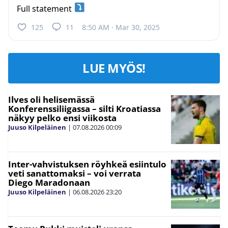
Full statement
125
11
8:50 AM · Mar 30, 2025
LUE MYÖS!
Ilves oli helisemässä
Konferenssiliigassa – silti Kroatiassa
näkyy pelko ensi viikosta
Juuso Kilpeläinen
|
07.08.2026
00:09
Inter-vahvistuksen röyhkeä esiintulo
veti sanattomaksi – voi verrata
Diego Maradonaan
Juuso Kilpeläinen
|
06.08.2026
23:20