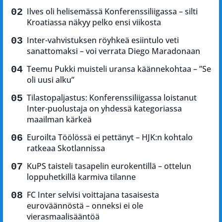
Ilves oli helisemässä Konferenssiliigassa – silti
Kroatiassa näkyy pelko ensi viikosta
Inter-vahvistuksen röyhkeä esiintulo veti
sanattomaksi – voi verrata Diego Maradonaan
Teemu Pukki muisteli uransa käännekohtaa – ”Se
oli uusi alku”
Tilastopaljastus: Konferenssiliigassa loistanut
Inter-puolustaja on yhdessä kategoriassa
maailman kärkeä
Euroilta Töölössä ei pettänyt – HJK:n kohtalo
ratkeaa Skotlannissa
KuPS taisteli tasapelin eurokentillä – ottelun
loppuhetkillä karmiva tilanne
FC Inter selvisi voittajana tasaisesta
euroväännöstä – onneksi ei ole
vierasmaalisääntöä