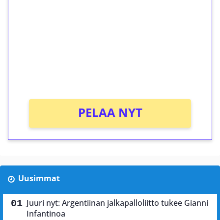
kierrätystä!
Talleta 1€
Saat heti 50 ilmaiskierrosta Tuohi 1000 -
peliin (arvo 0,20€ per kierros)!
Ei kierrätysvaatimusta!
PELAA NYT
Uusimmat
Juuri nyt: Argentiinan jalkapalloliitto tukee Gianni
Infantinoa