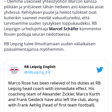
– Olemme uskoneet yhteistyöhön Marcon kanssa
pitkään ja yrittäneet tähän hetkeen asti kääntää asiat
yhdessä. Kehityksen puute ja heikot tulokset ovat
kuitenkin saaneet meidät vakuuttuneiksi, että
tarvitsemme uuden sysäyksen loppukaudeksi, RB
Leipzigin urheilujohtaja
Marcel Schäfer
kommentoi
Rosen potkuja seuran tiedotteessa.
RB Leipzig tulee ilmoittamaan uuden väliaikaisen
päävalmentajansa myöhemmin.
RB Leipzig English
@RBLeipzig_EN
Marco Rose has been relieved of his duties as RB
Leipzig head coach with immediate effect. His
coaching team of Alexander Zickler, Marco Kurth
and Frank Geideck have also left the club, along
with Frank Aehlig (head of first team football).