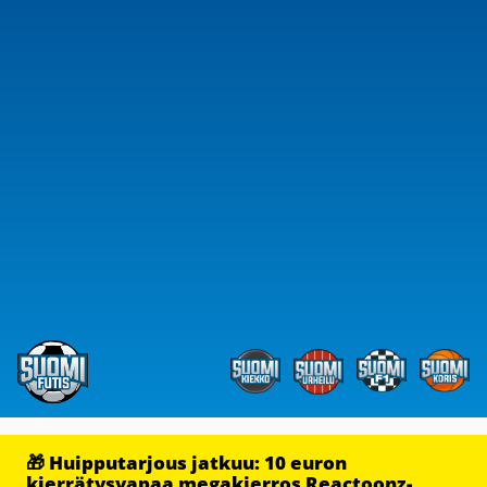
🎁 Huipputarjous jatkuu: 10 euron
kierrätysvapaa megakierros Reactoonz-