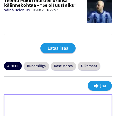
Teemu Pukki muisteli uransa
käännekohtaa – ”Se oli uusi alku”
Väinö Helenius
|
06.08.2026
22:57
Lataa lisää
AIHEET
Bundesliiga
Rose Marco
Ulkomaat
Jaa
1€ = 10€ arvosta
ilmaiskierroksia ilman