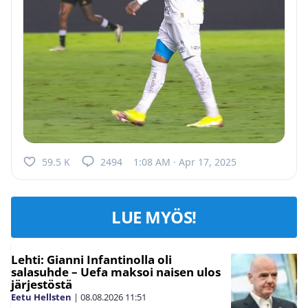
59.5 K
2494
1:08 AM · Apr 17, 2025
LUE MYÖS!
Lehti: Gianni Infantinolla oli
salasuhde – Uefa maksoi naisen ulos
järjestöstä
Eetu Hellsten
|
08.08.2026
11:51