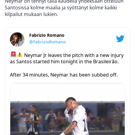
Neymar on tehnyt tällä kaudella yhdeksään otteluun
Santosissa kolme maalia ja syöttänyt kolme kaikki
kilpailut mukaan lukien.
Fabrizio Romano
@FabrizioRomano
Neymar Jr leaves the pitch with a new injury
as Santos started him tonight in the Brasileirão.
After 34 minutes, Neymar has been subbed off.