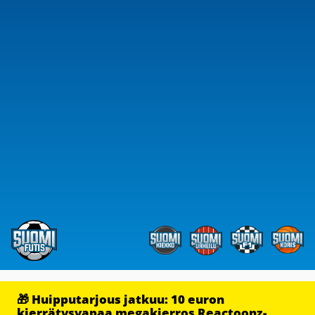
🎁 Huipputarjous jatkuu: 10 euron
kierrätysvapaa megakierros Reactoonz-