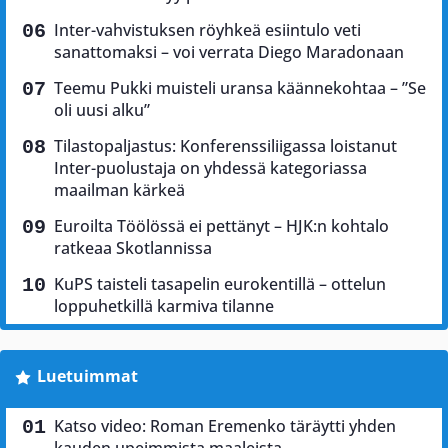
Inter-vahvistuksen röyhkeä esiintulo veti
sanattomaksi – voi verrata Diego Maradonaan
Teemu Pukki muisteli uransa käännekohtaa – ”Se
oli uusi alku”
Tilastopaljastus: Konferenssiliigassa loistanut
Inter-puolustaja on yhdessä kategoriassa
maailman kärkeä
Euroilta Töölössä ei pettänyt – HJK:n kohtalo
ratkeaa Skotlannissa
KuPS taisteli tasapelin eurokentillä – ottelun
loppuhetkillä karmiva tilanne
Luetuimmat
Katso video: Roman Eremenko täräytti yhden