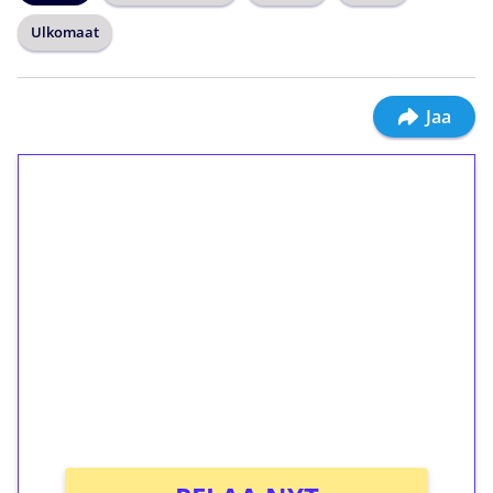
Ulkomaat
Jaa
1€ = 10€ arvosta
ilmaiskierroksia ilman
kierrätystä!
Talleta 1€
Saat heti 50 ilmaiskierrosta Tuohi 1000 -
peliin (arvo 0,20€ per kierros)!
Ei kierrätysvaatimusta!