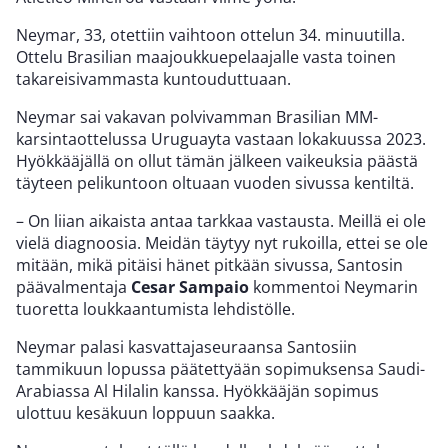
Neymar, 33, otettiin vaihtoon ottelun 34. minuutilla.
Ottelu Brasilian maajoukkuepelaajalle vasta toinen
takareisivammasta kuntouduttuaan.
Neymar sai vakavan polvivamman Brasilian MM-
karsintaottelussa Uruguayta vastaan lokakuussa 2023.
Hyökkääjällä on ollut tämän jälkeen vaikeuksia päästä
täyteen pelikuntoon oltuaan vuoden sivussa kentiltä.
– On liian aikaista antaa tarkkaa vastausta. Meillä ei ole
vielä diagnoosia. Meidän täytyy nyt rukoilla, ettei se ole
mitään, mikä pitäisi hänet pitkään sivussa, Santosin
päävalmentaja
Cesar Sampaio
kommentoi Neymarin
tuoretta loukkaantumista lehdistölle.
Neymar palasi kasvattajaseuraansa Santosiin
tammikuun lopussa päätettyään sopimuksensa Saudi-
Arabiassa Al Hilalin kanssa. Hyökkääjän sopimus
ulottuu kesäkuun loppuun saakka.