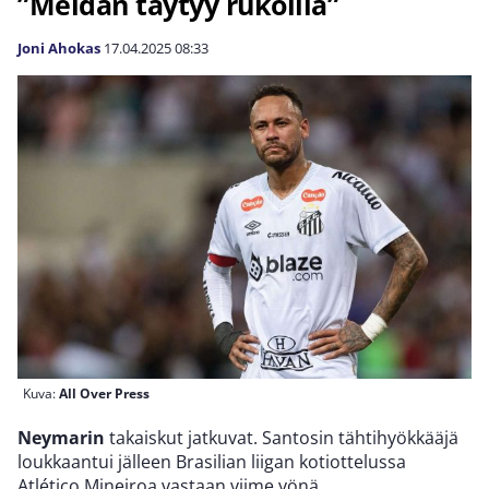
”Meidän täytyy rukoilla”
Joni Ahokas
17.04.2025
08:33
Kuva:
All Over Press
Neymarin
takaiskut jatkuvat. Santosin tähtihyökkääjä
loukkaantui jälleen Brasilian liigan kotiottelussa
Atlético Mineiroa vastaan viime yönä.