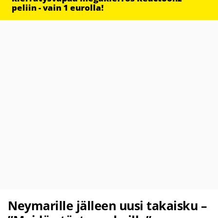
peliin - vain 1 eurolla!
Neymarille jälleen uusi takaisku –