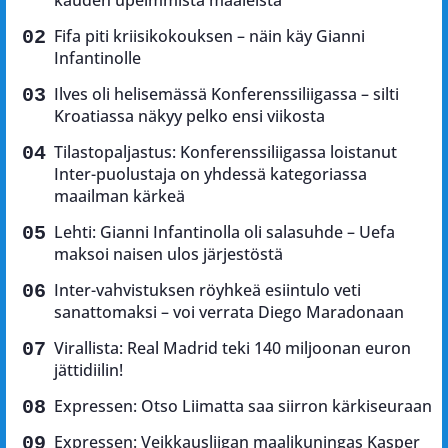
kauden upeimmista maaleista
Fifa piti kriisikokouksen – näin käy Gianni
Infantinolle
Ilves oli helisemässä Konferenssiliigassa – silti
Kroatiassa näkyy pelko ensi viikosta
Tilastopaljastus: Konferenssiliigassa loistanut
Inter-puolustaja on yhdessä kategoriassa
maailman kärkeä
Lehti: Gianni Infantinolla oli salasuhde – Uefa
maksoi naisen ulos järjestöstä
Inter-vahvistuksen röyhkeä esiintulo veti
sanattomaksi – voi verrata Diego Maradonaan
Virallista: Real Madrid teki 140 miljoonan euron
jättidiilin!
Expressen: Otso Liimatta saa siirron kärkiseuraan
Expressen: Veikkausliigan maalikuningas Kasper