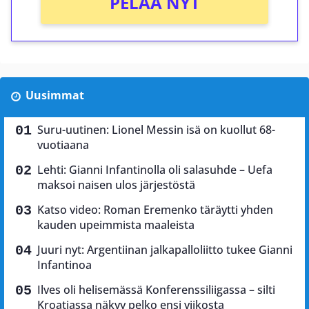
PELAA NYT
Uusimmat
Suru-uutinen: Lionel Messin isä on kuollut 68-
vuotiaana
Lehti: Gianni Infantinolla oli salasuhde – Uefa
maksoi naisen ulos järjestöstä
Katso video: Roman Eremenko täräytti yhden
kauden upeimmista maaleista
Juuri nyt: Argentiinan jalkapalloliitto tukee Gianni
Infantinoa
Ilves oli helisemässä Konferenssiliigassa – silti
Kroatiassa näkyy pelko ensi viikosta