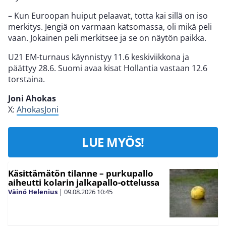
– Kun Euroopan huiput pelaavat, totta kai sillä on iso
merkitys. Jengiä on varmaan katsomassa, oli mikä peli
vaan. Jokainen peli merkitsee ja se on näytön paikka.
U21 EM-turnaus käynnistyy 11.6 keskiviikkona ja
päättyy 28.6. Suomi avaa kisat Hollantia vastaan 12.6
torstaina.
Joni Ahokas
X:
AhokasJoni
LUE MYÖS!
Käsittämätön tilanne – purkupallo
aiheutti kolarin jalkapallo-ottelussa
Väinö Helenius
|
09.08.2026
10:45