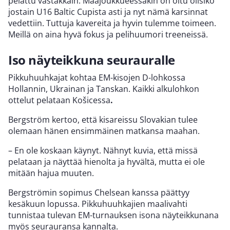
pelattu vastakkain. Maajoukkueessakin on oltu olisiko
jostain U16 Baltic Cupista asti ja nyt nämä karsinnat
vedettiin. Tuttuja kavereita ja hyvin tulemme toimeen.
Meillä on aina hyvä fokus ja pelihuumori treeneissä.
Iso näyteikkuna seurauralle
Pikkuhuuhkajat kohtaa EM-kisojen D-lohkossa
Hollannin, Ukrainan ja Tanskan. Kaikki alkulohkon
ottelut pelataan Košicessa
.
Bergström kertoo, että kisareissu Slovakian tulee
olemaan hänen ensimmäinen matkansa maahan.
– En ole koskaan käynyt. Nähnyt kuvia, että missä
pelataan ja näyttää hienolta ja hyvältä, mutta ei ole
mitään hajua muuten.
Bergströmin sopimus Chelsean kanssa päättyy
kesäkuun lopussa. Pikkuhuuhkajien maalivahti
tunnistaa tulevan EM-turnauksen isona näyteikkunana
myös seurauransa kannalta.