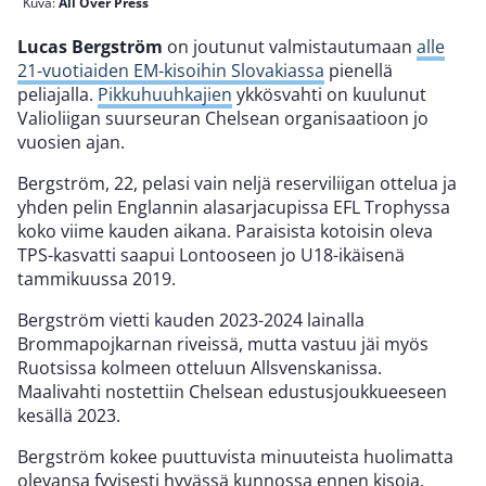
Kuva:
All Over Press
Lucas Bergström
on joutunut valmistautumaan
alle
21-vuotiaiden EM-kisoihin Slovakiassa
pienellä
peliajalla.
Pikkuhuuhkajien
ykkösvahti on kuulunut
Valioliigan suurseuran Chelsean organisaatioon jo
vuosien ajan.
Bergström, 22, pelasi vain neljä reserviliigan ottelua ja
yhden pelin Englannin alasarjacupissa EFL Trophyssa
koko viime kauden aikana. Paraisista kotoisin oleva
TPS-kasvatti saapui Lontooseen jo U18-ikäisenä
tammikuussa 2019.
Bergström vietti kauden 2023-2024 lainalla
Brommapojkarnan riveissä, mutta vastuu jäi myös
Ruotsissa kolmeen otteluun Allsvenskanissa.
Maalivahti nostettiin Chelsean edustusjoukkueeseen
kesällä 2023.
Bergström kokee puuttuvista minuuteista huolimatta
olevansa fyyisesti hyvässä kunnossa ennen kisoja.