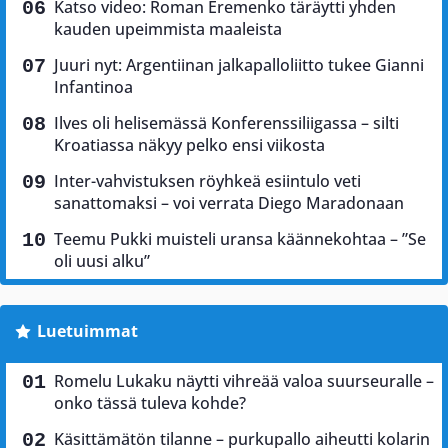
Katso video: Roman Eremenko täräytti yhden
kauden upeimmista maaleista
Juuri nyt: Argentiinan jalkapalloliitto tukee Gianni
Infantinoa
Ilves oli helisemässä Konferenssiliigassa – silti
Kroatiassa näkyy pelko ensi viikosta
Inter-vahvistuksen röyhkeä esiintulo veti
sanattomaksi – voi verrata Diego Maradonaan
Teemu Pukki muisteli uransa käännekohtaa – ”Se
oli uusi alku”
Luetuimmat
Romelu Lukaku näytti vihreää valoa suurseuralle –
onko tässä tuleva kohde?
Käsittämätön tilanne – purkupallo aiheutti kolarin