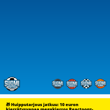
🎁 Huipputarjous jatkuu: 10 euron
kierrätysvapaa megakierros Reactoonz-