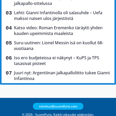
jalkapallo-ottelussa
Lehti: Gianni Infantinolla oli salasuhde – Uefa
maksoi naisen ulos järjestöstä
Katso video: Roman Eremenko täräytti yhden
kauden upeimmista maaleista
Suru-uutinen: Lionel Messin isä on kuollut 68-
vuotiaana
Iso ero budjeteissa ei näkynyt – KuPS ja TPS
tasasivat pisteet
Juuri nyt: Argentiinan jalkapalloliitto tukee Gianni
Infantinoa
toimitus@suomifutis.com
© 2026 - SuomiFutis. Kaikki oikeudet pidätetään.