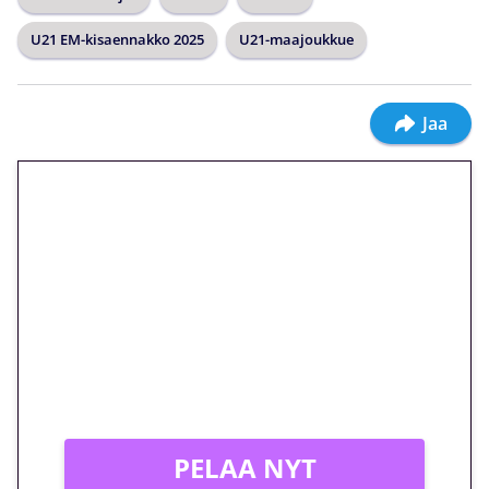
U21 EM-kisaennakko 2025
U21-maajoukkue
Jaa
🎁 Huipputarjous jatkuu: 10
euron kierrätysvapaa
megakierros Reactoonz-
peliin – vain 1 eurolla!
Peli: Reactoonz
Vain uusille asiakkaille!
PELAA NYT