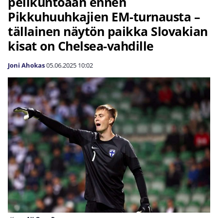
pelikuntoaan ennen
Pikkuhuuhkajien EM-turnausta –
tällainen näytön paikka Slovakian
kisat on Chelsea-vahdille
Joni Ahokas
05.06.2025
10:02