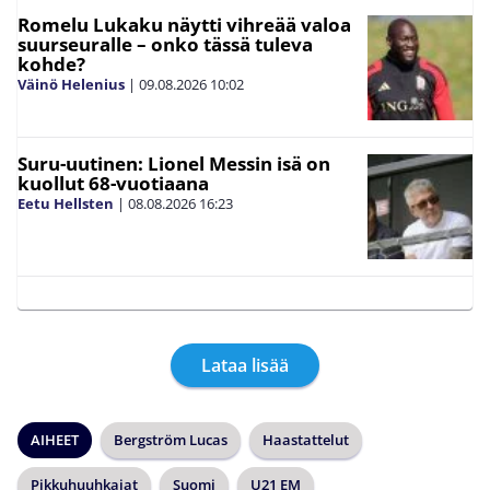
Romelu Lukaku näytti vihreää valoa
suurseuralle – onko tässä tuleva
kohde?
Väinö Helenius
|
09.08.2026
10:02
Suru-uutinen: Lionel Messin isä on
kuollut 68-vuotiaana
Eetu Hellsten
|
08.08.2026
16:23
Lataa lisää
AIHEET
Bergström Lucas
Haastattelut
Pikkuhuuhkajat
Suomi
U21 EM