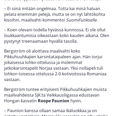
– Ei siinä mitään ongelmaa. Totta kai minä haluan
pelata enemmän pelejä, mutta se on nyt lähtökohta
kisoihin, maalivahti kommentoi
SuomiFutikselle
.
– Koen olevani todella hyvässä kunnossa. Ei ole ollut
loukkaantumisia oikeastaan koko kauden aikana. Olen
pystynyt treenaamaan hyvällä tasolla.
Bergström oli aloittava maalivahti koko
Pikkuhuuhkajien karsintataipaleen ajan. Hän torjui
jokaisessa lohko-ottelussa ja molemmat
jatkokarsintapelit Norjaa vastaan. Yksi nollapeli tuli
lohkon toisessa ottelussa 2-0-kotivoitossa Romaniaa
vastaan.
Bergström tuntee erityisesti Pikkuhuuhkajien muista
maalivahdeista SJK:ta Veikkausliigassa edustavan
Hongan kasvatin
Roope Paunion
hyvin.
– Paunion kanssa ollaan samaa ikäluokkaa ja on