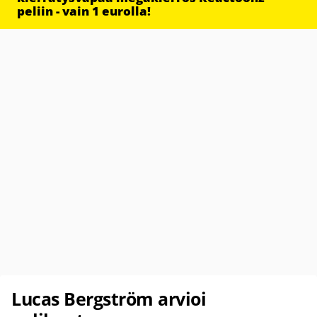
peliin - vain 1 eurolla!
Lucas Bergström arvioi