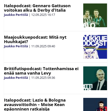
Italopodcast: Gennaro Gattuson
voitokas alku & Derby d’Italia
Jaakko Perttilä
|
12.09.2025
16:17
Maajoukkuepodcast: Mitä nyt
Huuhkajat?
Jaakko Perttilä
|
11.09.2025
09:40
Brittifutispodcast: Tottenhamissa ei
enää sama vanha Levy
Jaakko Perttilä
|
11.09.2025
09:36
Italopodcast: Lazio & Bologna
avausvoittoihin – Moise Kean
epäonninen ratkaisija