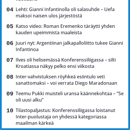
Lehti: Gianni Infantinolla oli salasuhde – Uefa
maksoi naisen ulos järjestöstä
Katso video: Roman Eremenko täräytti yhden
kauden upeimmista maaleista
Juuri nyt: Argentiinan jalkapalloliitto tukee Gianni
Infantinoa
Ilves oli helisemässä Konferenssiliigassa – silti
Kroatiassa näkyy pelko ensi viikosta
Inter-vahvistuksen röyhkeä esiintulo veti
sanattomaksi – voi verrata Diego Maradonaan
Teemu Pukki muisteli uransa käännekohtaa – ”Se
oli uusi alku”
Tilastopaljastus: Konferenssiliigassa loistanut
Inter-puolustaja on yhdessä kategoriassa
maailman kärkeä