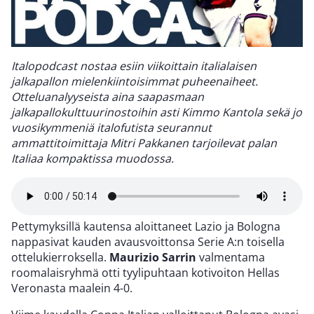
Italopodcast nostaa esiin viikoittain italialaisen
jalkapallon mielenkiintoisimmat puheenaiheet.
Otteluanalyyseista aina saapasmaan
jalkapallokulttuurinostoihin asti Kimmo Kantola sekä jo
vuosikymmeniä italofutista seurannut
ammattitoimittaja Mitri Pakkanen tarjoilevat palan
Italiaa kompaktissa muodossa.
Pettymyksillä kautensa aloittaneet Lazio ja Bologna
nappasivat kauden avausvoittonsa Serie A:n toisella
ottelukierroksella.
Maurizio Sarrin
valmentama
roomalaisryhmä otti tyylipuhtaan kotivoiton Hellas
Veronasta maalein 4-0.