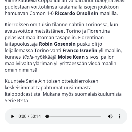
Viime kaudella Coppa Italian valloittanut Bologna avasi
puolestaan voittotilinsa kaatamalla isojen joukkoon
hamuavan Comon 1-0
Riccardo Orsolinin
maalilla.
Kierroksen omituisin tilanne nähtiin Torinossa, kun
avausvoittoa metsästäneet Torino ja Fiorentina
pelasivat maalittoman tasapelin. Fiorentinan
laitapuolustaja
Robin Gosensin
pusku oli jo
leijailemassa Torino-vahti
Franco Israelin
yli maaliin,
kunnes
Viola
-hyökkääjä
Moise Kean
siivosi pallon
maaliviivalta yläriman yli yrittäessään viedä maalin
omiin nimiinsä.
Kuuntele Serie A:n toisen ottelukierroksen
keskeisimmät tapahtumat uusimmasta
Italopodcastista. Mukana myös suomalaiskuulumisia
Serie B:stä.