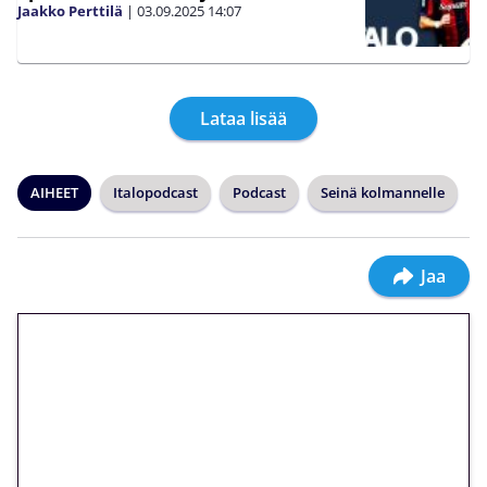
Jaakko Perttilä
|
03.09.2025
14:07
Lataa lisää
AIHEET
Italopodcast
Podcast
Seinä kolmannelle
Jaa
🎁 Huipputarjous jatkuu: 10
euron kierrätysvapaa
megakierros Reactoonz-
peliin – vain 1 eurolla!