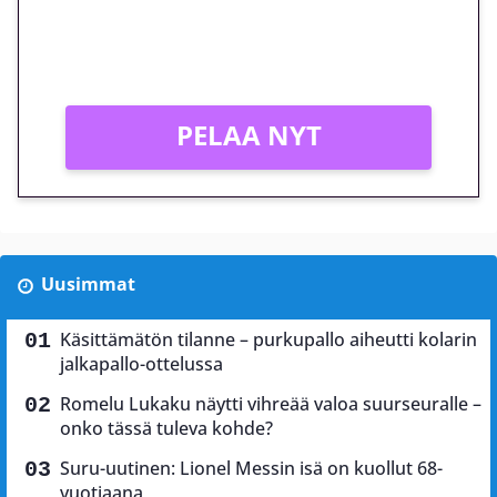
Peli: Reactoonz
Vain uusille asiakkaille!
PELAA NYT
Uusimmat
Käsittämätön tilanne – purkupallo aiheutti kolarin
jalkapallo-ottelussa
Romelu Lukaku näytti vihreää valoa suurseuralle –
onko tässä tuleva kohde?
Suru-uutinen: Lionel Messin isä on kuollut 68-
vuotiaana