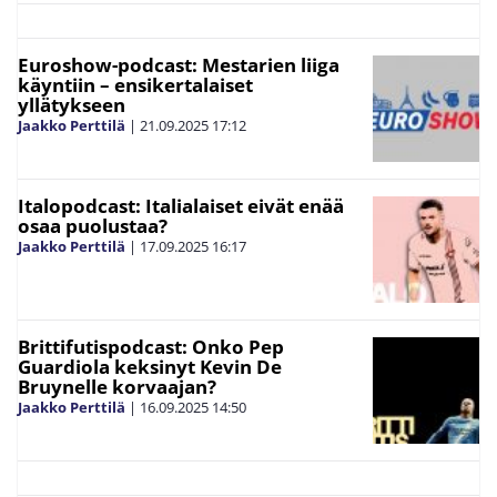
Euroshow-podcast: Mestarien liiga
käyntiin – ensikertalaiset
yllätykseen
Jaakko Perttilä
|
21.09.2025
17:12
Italopodcast: Italialaiset eivät enää
osaa puolustaa?
Jaakko Perttilä
|
17.09.2025
16:17
Brittifutispodcast: Onko Pep
Guardiola keksinyt Kevin De
Bruynelle korvaajan?
Jaakko Perttilä
|
16.09.2025
14:50