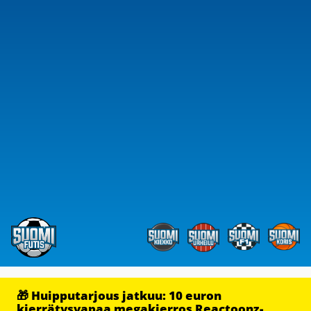
🎁 Huipputarjous jatkuu: 10 euron
kierrätysvapaa megakierros Reactoonz-