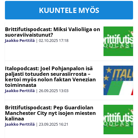
KUUNTELE MYÖS
Brittifutispodcast: Miksi Valioliiga on
suoraviivaistunut?
Jaakko Perttilä
|
02.10.2025
17:18
Italopodcast: Joel Pohjanpalon isä
paljasti totuuden seurasiirrosta –
kertoi myös nolon faktan Venezian
toiminnasta
Jaakko Perttilä
|
26.09.2025
13:03
Brittifutispodcast: Pep Guardiolan
Manchester City nyt isojen miesten
kalinaa
Jaakko Perttilä
|
23.09.2025
16:21