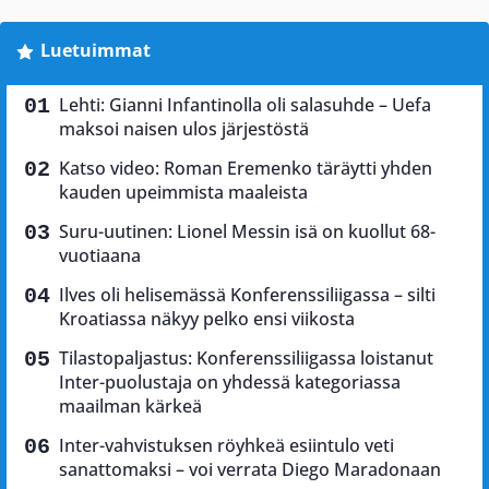
Luetuimmat
Lehti: Gianni Infantinolla oli salasuhde – Uefa
maksoi naisen ulos järjestöstä
Katso video: Roman Eremenko täräytti yhden
kauden upeimmista maaleista
Suru-uutinen: Lionel Messin isä on kuollut 68-
vuotiaana
Ilves oli helisemässä Konferenssiliigassa – silti
Kroatiassa näkyy pelko ensi viikosta
Tilastopaljastus: Konferenssiliigassa loistanut
Inter-puolustaja on yhdessä kategoriassa
maailman kärkeä
Inter-vahvistuksen röyhkeä esiintulo veti
sanattomaksi – voi verrata Diego Maradonaan