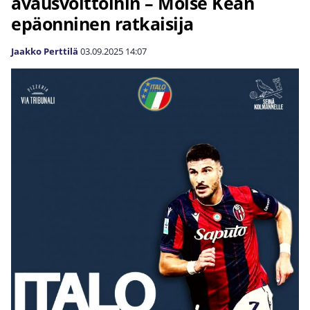
avausvoittoihin – Moise Kean
epäonninen ratkaisija
Jaakko Perttilä
03.09.2025
14:07