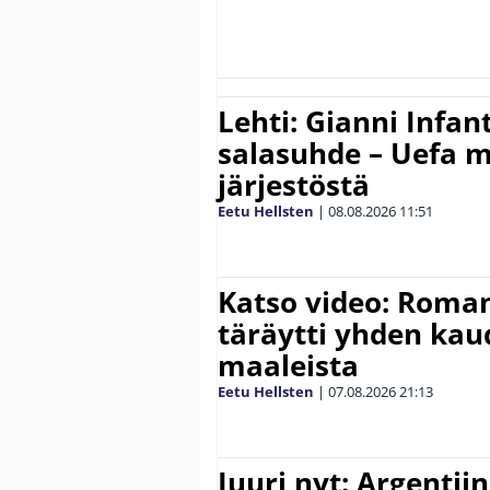
Lehti: Gianni Infant
salasuhde – Uefa m
järjestöstä
Eetu Hellsten
|
08.08.2026
11:51
Katso video: Roma
täräytti yhden ka
maaleista
Eetu Hellsten
|
07.08.2026
21:13
Juuri nyt: Argentii