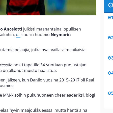
lo Ancelotti
julkisti maanantaina lopullisen
ailuihin,
oli
suurin huomio
Neymarin
mia pelaajia, jotka ovat vailla viimeaikaisia
pressão
nosti tapetille 34-vuotiaan puolustajan
ta on alkanut muisto haalistua.
n jälkeen, kun Danilo vuosina 2015–2017 oli Real
osmies.
e MM-kisoihin pukuhuoneen cheerleaderiksi, blogi
 pelaa hyvin maajoukkueessa, mutta häntä aina