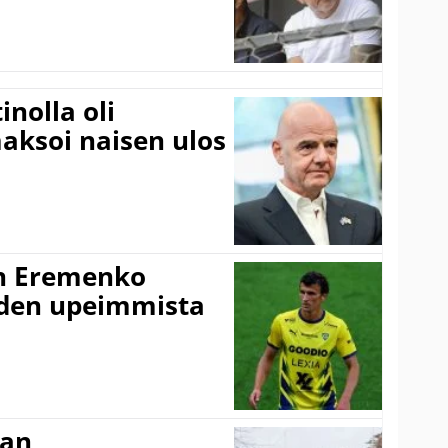
inolla oli
aksoi naisen ulos
n Eremenko
uden upeimmista
nan