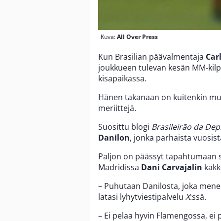
Kuva:
All Over Press
Kun Brasilian päävalmentaja
Car
joukkueen tulevan kesän MM-kilp
kisapaikassa.
Hänen takanaan on kuitenkin muuta
meriittejä.
Suosittu blogi
Brasileirão da De
Danilon
, jonka parhaista vuosis
Paljon on päässyt tapahtumaan se
Madridissa
Dani Carvajalin
kakk
– Puhutaan Danilosta, joka mene
latasi lyhytviestipalvelu
X
:ssä.
– Ei pelaa hyvin Flamengossa, ei