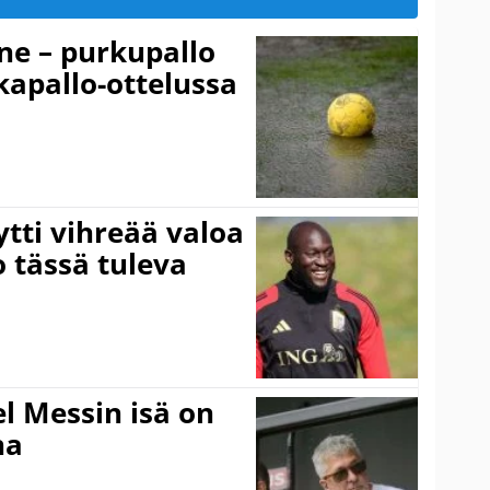
ne – purkupallo
lkapallo-ottelussa
tti vihreää valoa
o tässä tuleva
l Messin isä on
na