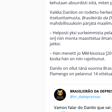
kehutaan absurdisti siitä, mite
Vaikka Danilon on todettu herk
itseluottamusta,
Brasileirão da 
mahdollisuuksiin pärjätä maailm
– Helposti yksi surkeimmista pela
on] niin monta maaottelua ilman 
jatkoi.
– Hän menetti jo MM-kisoissa [
koska hän on niin rajoittunut.
Danilo on ollut tänä vuonna Bras
Flamengo on pelannut 14 ottelua
BRASILEIRÃO DA DEPRE
@br_dadepressao
Vamos falar do Danilo que vai