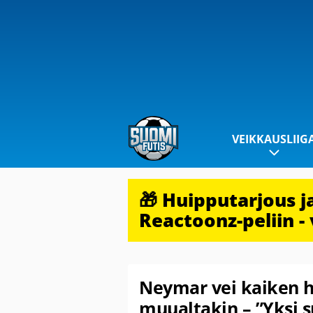
VEIKKAUSLIIG
🎁 Huipputarjous 
Reactoonz-peliin - 
Neymar vei kaiken h
muualtakin – ”Yksi 