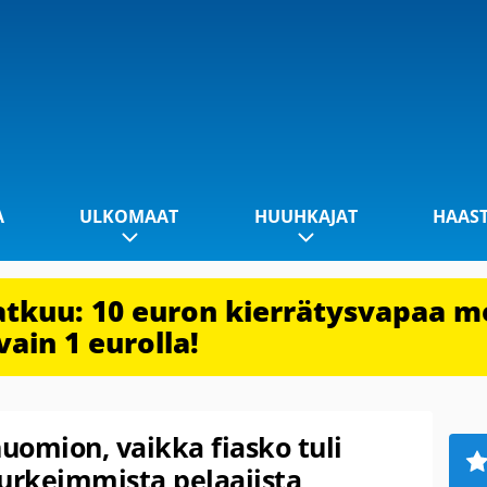
A
ULKOMAAT
HUUHKAJAT
HAAS
jatkuu: 10 euron kierrätysvapaa m
vain 1 eurolla!
uomion, vaikka fiasko tuli
surkeimmista pelaajista