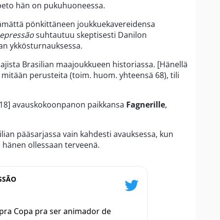
n peto hän on pukuhuoneessa.
eämättä pönkittäneen joukkuekavereidensa
Depressão
suhtautuu skeptisesti Danilon
an ykkösturnauksessa.
ajista Brasilian maajoukkueen historiassa. [Hänellä
mitään perusteita (toim. huom. yhteensä 68), tili
2018] avauskokoonpanon paikkansa
Fagnerille
,
ilian pääsarjassa vain kahdesti avauksessa, kun
 hänen ollessaan terveenä.
SSÃO
 pra Copa pra ser animador de