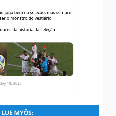
ão joga bem na seleção, mas sempre
er o monstro do vestiário.
dores da história da seleção
May 18, 2026
LUE MYÖS: