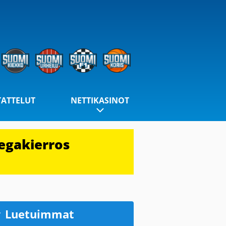
TATTELUT
NETTIKASINOT
egakierros
Luetuimmat