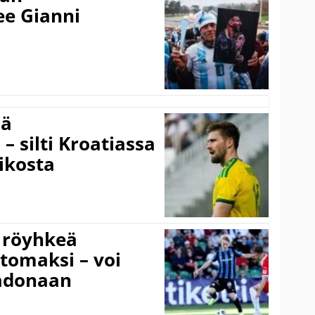
kee Gianni
sä
– silti Kroatiassa
ikosta
 röyhkeä
ttomaksi – voi
adonaan