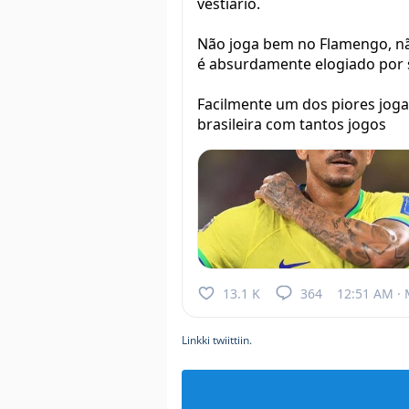
vestiário.
Não joga bem no Flamengo, n
é absurdamente elogiado por s
Facilmente um dos piores joga
brasileira com tantos jogos
13.1 K
364
12:51 AM · 
Linkki twiittiin.