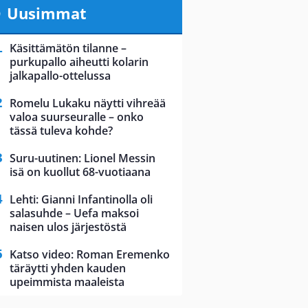
Uusimmat
Käsittämätön tilanne –
purkupallo aiheutti kolarin
jalkapallo-ottelussa
Romelu Lukaku näytti vihreää
valoa suurseuralle – onko
tässä tuleva kohde?
Suru-uutinen: Lionel Messin
isä on kuollut 68-vuotiaana
Lehti: Gianni Infantinolla oli
salasuhde – Uefa maksoi
naisen ulos järjestöstä
Katso video: Roman Eremenko
täräytti yhden kauden
upeimmista maaleista