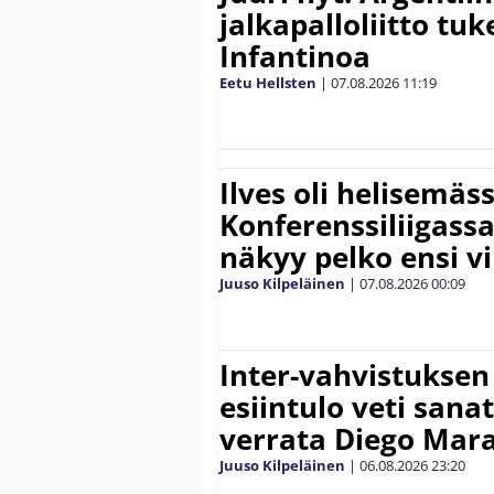
jalkapalloliitto tu
Infantinoa
Eetu Hellsten
|
07.08.2026
11:19
Ilves oli helisemäs
Konferenssiliigassa 
näkyy pelko ensi vi
Juuso Kilpeläinen
|
07.08.2026
00:09
Inter-vahvistuksen
esiintulo veti sana
verrata Diego Mar
Juuso Kilpeläinen
|
06.08.2026
23:20