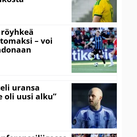
 röyhkeä
ttomaksi – voi
adonaan
eli uransa
 oli uusi alku”