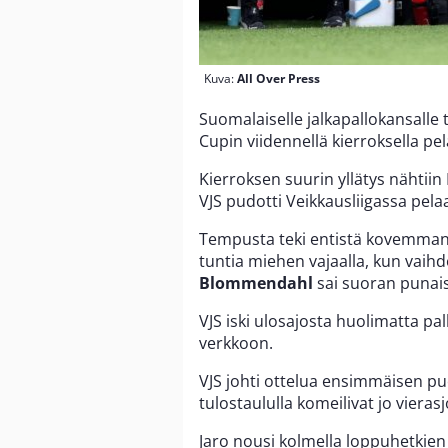
Kuva:
All Over Press
Suomalaiselle jalkapallokansalle t
Cupin viidennellä kierroksella pel
Kierroksen suurin yllätys nähtii
VJS pudotti Veikkausliigassa pela
Tempusta teki entistä kovemman s
tuntia miehen vajaalla, kun vaihdo
Blommendahl
sai suoran punais
VJS iski ulosajosta huolimatta pa
verkkoon.
VJS johti ottelua ensimmäisen puo
tulostaululla komeilivat jo viera
Jaro nousi kolmella loppuhetkien