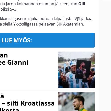
tia Jaron kolmannen osuman jälkeen, kun
Olli
oiksi 5–3.
kausliigaseura, joka putoaa kilpailusta. VJS jatkaa
a siellä Ykkösliigassa pelaavan SJK Akatemian.
LUE MYÖS:
nan
kee Gianni
sä
– silti Kroatiassa
ikosta