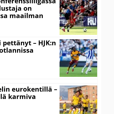
onferenssiliigassa
lustaja on
ssa maailman
i pettänyt – HJK:n
otlannissa
elin eurokentillä –
llä karmiva