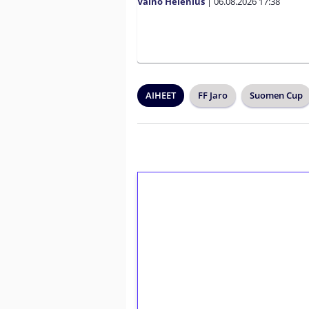
Väinö Helenius
|
06.08.2026
17:38
AIHEET
FF Jaro
Suomen Cup
1€ = 10€ arvosta 
kierrätystä!
Talleta 1€
Saat heti 50 ilmaiskierr
kierros)!