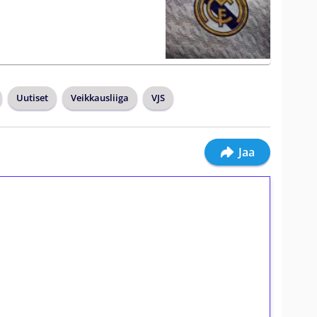
Uutiset
Veikkausliiga
VJS
Jaa
ilmaiskierroksia ilman
osta Tuohi 1000 -peliin (arvo 0,20€ per