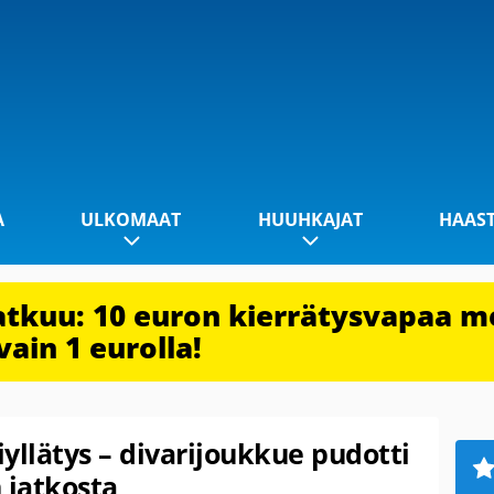
A
ULKOMAAT
HUUHKAJAT
HAAS
jatkuu: 10 euron kierrätysvapaa m
vain 1 eurolla!
yllätys – divarijoukkue pudotti
 jatkosta