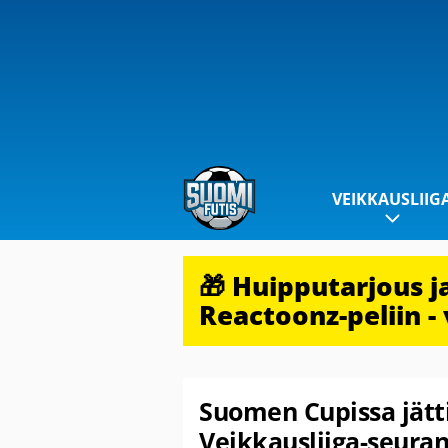
VEIKKAUSLIIG
🎁 Huipputarjous 
Reactoonz-peliin - 
Suomen Cupissa jätti
Veikkausliiga-seuran