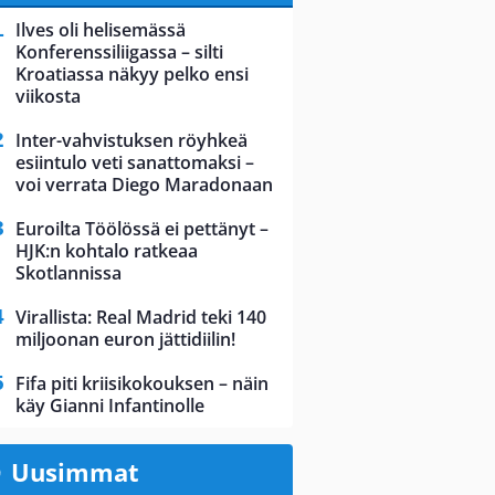
Ilves oli helisemässä
Konferenssiliigassa – silti
Kroatiassa näkyy pelko ensi
viikosta
Inter-vahvistuksen röyhkeä
esiintulo veti sanattomaksi –
voi verrata Diego Maradonaan
Euroilta Töölössä ei pettänyt –
HJK:n kohtalo ratkeaa
Skotlannissa
Virallista: Real Madrid teki 140
miljoonan euron jättidiilin!
Fifa piti kriisikokouksen – näin
käy Gianni Infantinolle
Uusimmat