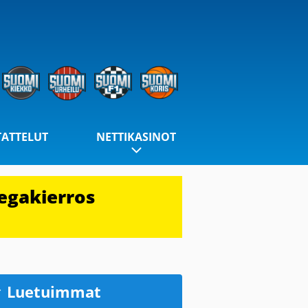
TATTELUT
NETTIKASINOT
egakierros
Luetuimmat