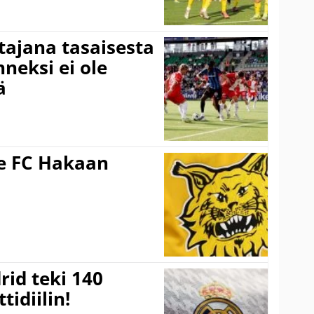
ttajana tasaisesta
neksi ei ole
ä
ee FC Hakaan
a
rid teki 140
tidiilin!