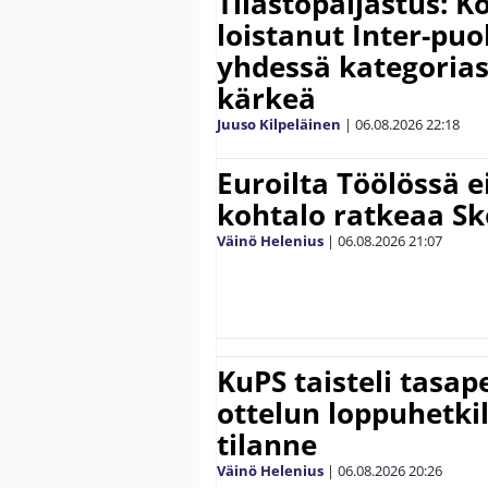
Tilastopaljastus: K
loistanut Inter-puo
yhdessä kategoria
kärkeä
Juuso Kilpeläinen
|
06.08.2026
22:18
Euroilta Töölössä e
kohtalo ratkeaa Sk
Väinö Helenius
|
06.08.2026
21:07
KuPS taisteli tasap
ottelun loppuhetki
tilanne
Väinö Helenius
|
06.08.2026
20:26