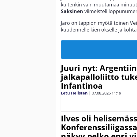
kuitenkin vain muutamaa minuut
Saksinen
viimeisteli loppunumer
Jaro on tappion myötä toinen Veik
kuudennelle kierrokselle ja kohta
Juuri nyt: Argentii
jalkapalloliitto tu
Infantinoa
Eetu Hellsten
|
07.08.2026
11:19
Ilves oli helisemäs
Konferenssiliigassa 
näkyy pelko ensi vi