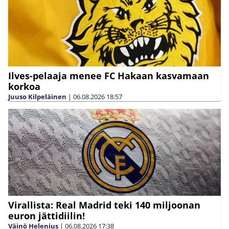
Ilves-pelaaja menee FC Hakaan kasvamaan
korkoa
Juuso Kilpeläinen
|
06.08.2026
18:57
Virallista: Real Madrid teki 140 miljoonan
euron jättidiilin!
Väinö Helenius
|
06.08.2026
17:38