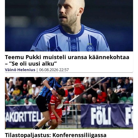
Teemu Pukki muisteli uransa käännekohtaa
– ”Se oli uusi alku”
Väinö Helenius
|
06.08.2026
22:57
Tilastopaljastus: Konferenssiliigassa