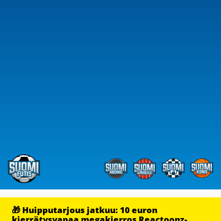
🎁 Huipputarjous jatkuu: 10 euron
kierrätysvapaa megakierros Reactoonz-