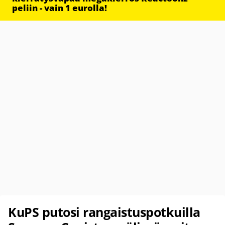
peliin - vain 1 eurolla!
KuPS putosi rangaistuspotkuilla