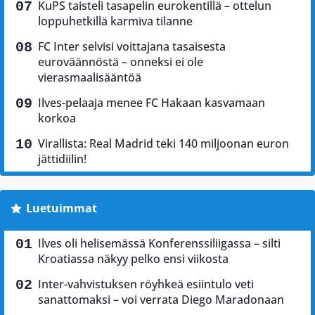
KuPS taisteli tasapelin eurokentillä – ottelun
loppuhetkillä karmiva tilanne
FC Inter selvisi voittajana tasaisesta
euroväännöstä – onneksi ei ole
vierasmaalisääntöä
Ilves-pelaaja menee FC Hakaan kasvamaan
korkoa
Virallista: Real Madrid teki 140 miljoonan euron
jättidiilin!
Luetuimmat
Ilves oli helisemässä Konferenssiliigassa – silti
Kroatiassa näkyy pelko ensi viikosta
Inter-vahvistuksen röyhkeä esiintulo veti
sanattomaksi – voi verrata Diego Maradonaan