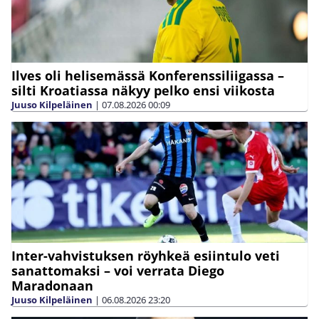
Ilves oli helisemässä Konferenssiliigassa –
silti Kroatiassa näkyy pelko ensi viikosta
Juuso Kilpeläinen
|
07.08.2026
00:09
Inter-vahvistuksen röyhkeä esiintulo veti
sanattomaksi – voi verrata Diego
Maradonaan
Juuso Kilpeläinen
|
06.08.2026
23:20