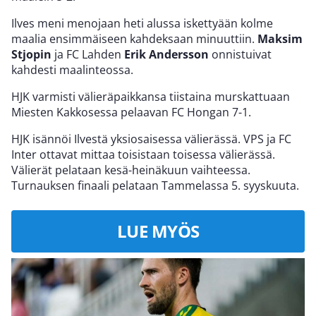
Ilves meni menojaan heti alussa iskettyään kolme
maalia ensimmäiseen kahdeksaan minuuttiin.
Maksim
Stjopin
ja FC Lahden
Erik Andersson
onnistuivat
kahdesti maalinteossa.
HJK varmisti välieräpaikkansa tiistaina murskattuaan
Miesten Kakkosessa pelaavan FC Hongan 7-1.
HJK isännöi Ilvestä yksiosaisessa välierässä. VPS ja FC
Inter ottavat mittaa toisistaan toisessa välierässä.
Välierät pelataan kesä-heinäkuun vaihteessa.
Turnauksen finaali pelataan Tammelassa 5. syyskuuta.
LUE MYÖS