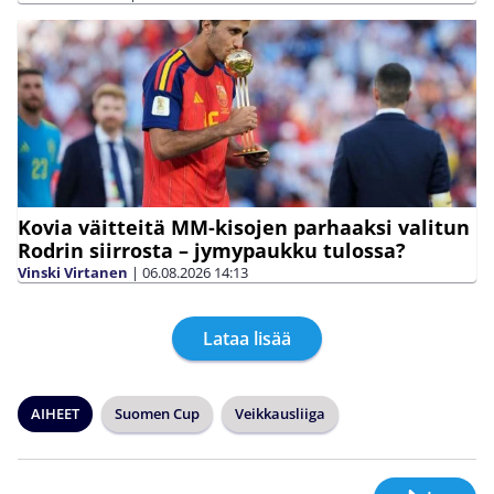
Kovia väitteitä MM-kisojen parhaaksi valitun
Rodrin siirrosta – jymypaukku tulossa?
Vinski Virtanen
|
06.08.2026
14:13
Lataa lisää
AIHEET
Suomen Cup
Veikkausliiga