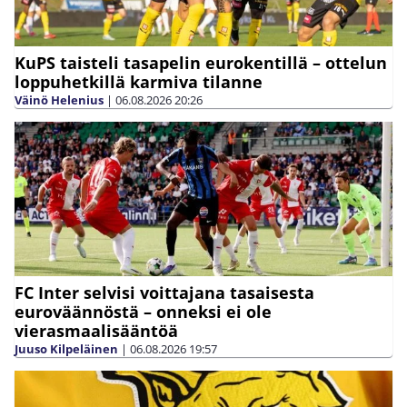
KuPS taisteli tasapelin eurokentillä – ottelun
loppuhetkillä karmiva tilanne
Väinö Helenius
|
06.08.2026
20:26
FC Inter selvisi voittajana tasaisesta
euroväännöstä – onneksi ei ole
vierasmaalisääntöä
Juuso Kilpeläinen
|
06.08.2026
19:57