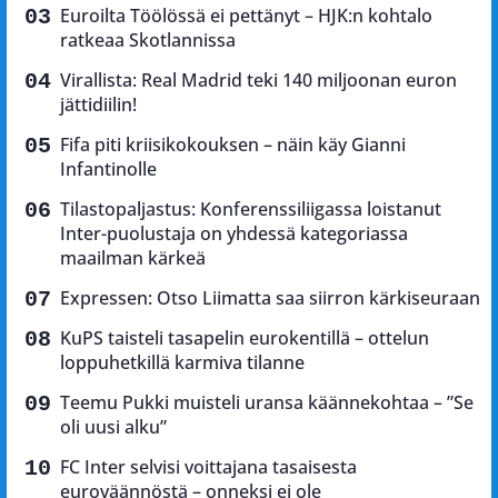
Euroilta Töölössä ei pettänyt – HJK:n kohtalo
ratkeaa Skotlannissa
Virallista: Real Madrid teki 140 miljoonan euron
jättidiilin!
Fifa piti kriisikokouksen – näin käy Gianni
Infantinolle
Tilastopaljastus: Konferenssiliigassa loistanut
Inter-puolustaja on yhdessä kategoriassa
maailman kärkeä
Expressen: Otso Liimatta saa siirron kärkiseuraan
KuPS taisteli tasapelin eurokentillä – ottelun
loppuhetkillä karmiva tilanne
Teemu Pukki muisteli uransa käännekohtaa – ”Se
oli uusi alku”
FC Inter selvisi voittajana tasaisesta
euroväännöstä – onneksi ei ole