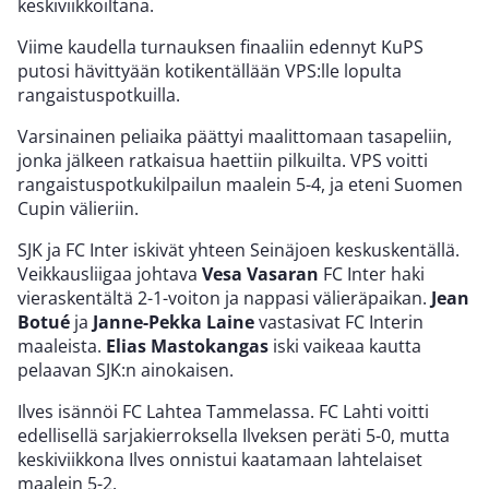
keskiviikkoiltana.
Viime kaudella turnauksen finaaliin edennyt KuPS
putosi hävittyään kotikentällään VPS:lle lopulta
rangaistuspotkuilla.
Varsinainen peliaika päättyi maalittomaan tasapeliin,
jonka jälkeen ratkaisua haettiin pilkuilta. VPS voitti
rangaistuspotkukilpailun maalein 5-4, ja eteni Suomen
Cupin välieriin.
SJK ja FC Inter iskivät yhteen Seinäjoen keskuskentällä.
Veikkausliigaa johtava
Vesa Vasaran
FC Inter haki
vieraskentältä 2-1-voiton ja nappasi välieräpaikan.
Jean
Botué
ja
Janne-Pekka Laine
vastasivat FC Interin
maaleista.
Elias Mastokangas
iski vaikeaa kautta
pelaavan SJK:n ainokaisen.
Ilves isännöi FC Lahtea Tammelassa. FC Lahti voitti
edellisellä sarjakierroksella Ilveksen peräti 5-0, mutta
keskiviikkona Ilves onnistui kaatamaan lahtelaiset
maalein 5-2.