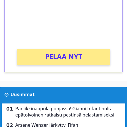
Talleta 1€
Saat heti 50 ilmaiskierrosta Tuohi 1000 -
peliin (arvo 0,20€ per kierros)!
Ei kierrätysvaatimusta!
PELAA NYT
Uusimmat
Paniikkinappula pohjassa! Gianni Infantinolta
epätoivoinen ratkaisu pestinsä pelastamiseksi
Arsene Wenger järkyttyi Fifan