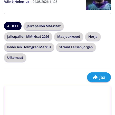
Väinö Helenius
|
04.08.2026
11:28
AIHEET
Jalkapallon MM-kisat
Jalkapallon MM-kisat 2026
Maajoukkueet
Norja
Pedersen Holmgren Marcus
Strand Larsen Jörgen
Ulkomaat
Jaa
1€ = 10€ arvosta
ilmaiskierroksia ilman
kierrätystä!