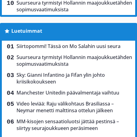
Suurseura tyrmistyi Hollannin maajoukkuetähden
sopimusvaatimuksista
Luetuimmat
Siirtopommi! Tässä on Mo Salahin uusi seura
Suurseura tyrmistyi Hollannin maajoukkuetähden
sopimusvaatimuksista
Sky: Gianni Infantino ja Fifan ylin johto
kriisikokoukseen
Manchester Unitedin päävalmentaja vaihtuu
Video leviää: Raju välikohtaus Brasiliassa –
Neymar menetti malttinsa ottelun jälkeen
MM-kisojen sensaatioluotsi jättää pestinsä –
siirtyy seurajoukkueen peräsimeen