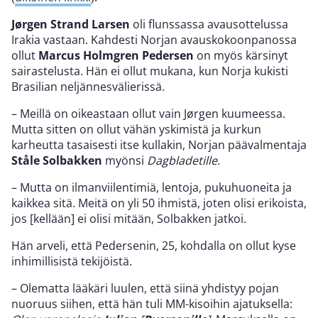
Jørgen Strand Larsen
oli flunssassa avausottelussa
Irakia vastaan. Kahdesti Norjan avauskokoonpanossa
ollut
Marcus Holmgren Pedersen
on myös kärsinyt
sairastelusta. Hän ei ollut mukana, kun Norja kukisti
Brasilian neljännesvälierissä.
– Meillä on oikeastaan ollut vain Jørgen kuumeessa.
Mutta sitten on ollut vähän yskimistä ja kurkun
karheutta tasaisesti itse kullakin, Norjan päävalmentaja
Ståle Solbakken
myönsi
Dagbladetille
.
– Mutta on ilmanviilentimiä, lentoja, pukuhuoneita ja
kaikkea sitä. Meitä on yli 50 ihmistä, joten olisi erikoista,
jos [kellään] ei olisi mitään, Solbakken jatkoi.
Hän arveli, että Pedersenin, 25, kohdalla on ollut kyse
inhimillisistä tekijöistä.
– Olematta lääkäri luulen, että siinä yhdistyy pojan
nuoruus siihen, että hän tuli MM-kisoihin ajatuksella: