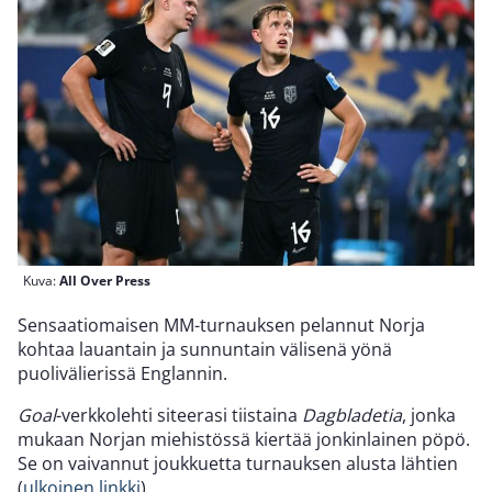
Kuva:
All Over Press
Sensaatiomaisen MM-turnauksen pelannut Norja
kohtaa lauantain ja sunnuntain välisenä yönä
puolivälierissä Englannin.
Goal
-verkkolehti siteerasi tiistaina
Dagbladetia
, jonka
mukaan Norjan miehistössä kiertää jonkinlainen pöpö.
Se on vaivannut joukkuetta turnauksen alusta lähtien
(
ulkoinen linkki
).