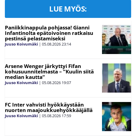
LUE MYÖS:
Paniikkinappula pohjassa! Gianni
Infantinolta epätoivoinen ratkaisu
pestinsä pelastamiseksi
Juuso Koivumäki
|
05.08.2026
23:14
Arsene Wenger järkyttyi Fifan
kohusuunnitelmasta – ”Kuulin siitä
median kautta”
Juuso Koivumäki
|
05.08.2026
19:07
FC Inter vahvisti hyökkäystään
nuorten maajoukkuehyökkääjällä
Juuso Koivumäki
|
05.08.2026
17:59