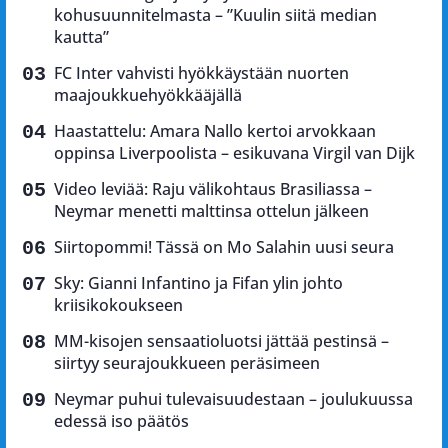
kohusuunnitelmasta – ”Kuulin siitä median
kautta”
FC Inter vahvisti hyökkäystään nuorten
maajoukkuehyökkääjällä
Haastattelu: Amara Nallo kertoi arvokkaan
oppinsa Liverpoolista – esikuvana Virgil van Dijk
Video leviää: Raju välikohtaus Brasiliassa –
Neymar menetti malttinsa ottelun jälkeen
Siirtopommi! Tässä on Mo Salahin uusi seura
Sky: Gianni Infantino ja Fifan ylin johto
kriisikokoukseen
MM-kisojen sensaatioluotsi jättää pestinsä –
siirtyy seurajoukkueen peräsimeen
Neymar puhui tulevaisuudestaan – joulukuussa
edessä iso päätös