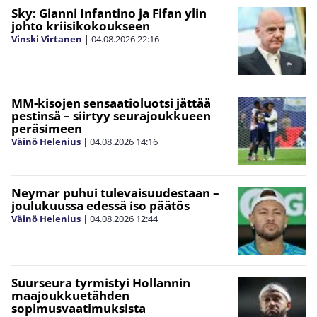
Sky: Gianni Infantino ja Fifan ylin
johto kriisikokoukseen
Vinski Virtanen
|
04.08.2026
22:16
MM-kisojen sensaatioluotsi jättää
pestinsä – siirtyy seurajoukkueen
peräsimeen
Väinö Helenius
|
04.08.2026
14:16
Neymar puhui tulevaisuudestaan –
joulukuussa edessä iso päätös
Väinö Helenius
|
04.08.2026
12:44
Suurseura tyrmistyi Hollannin
maajoukkuetähden
sopimusvaatimuksista