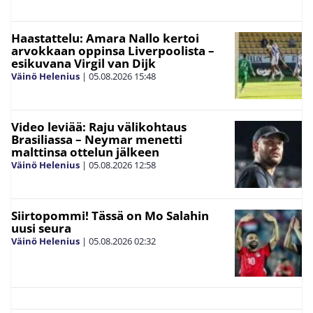
Haastattelu: Amara Nallo kertoi
arvokkaan oppinsa Liverpoolista –
esikuvana Virgil van Dijk
Väinö Helenius
|
05.08.2026
15:48
Video leviää: Raju välikohtaus
Brasiliassa – Neymar menetti
malttinsa ottelun jälkeen
Väinö Helenius
|
05.08.2026
12:58
Siirtopommi! Tässä on Mo Salahin
uusi seura
Väinö Helenius
|
05.08.2026
02:32