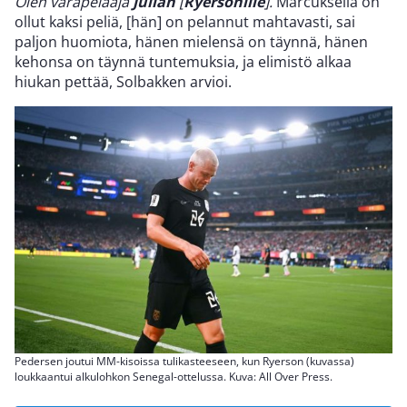
Olen varapelaaja
Julian
[
Ryersonille
].
Marcuksella on
ollut kaksi peliä, [hän] on pelannut mahtavasti, sai
paljon huomiota, hänen mielensä on täynnä, hänen
kehonsa on täynnä tuntemuksia, ja elimistö alkaa
hiukan pettää, Solbakken arvioi.
Pedersen joutui MM-kisoissa tulikasteeseen, kun Ryerson (kuvassa)
loukkaantui alkulohkon Senegal-ottelussa. Kuva: All Over Press.