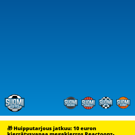
🎁 Huipputarjous jatkuu: 10 euron
kierrätysvapaa megakierros Reactoonz-