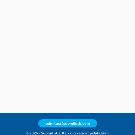
toimitus@suomifutis.com
© 2026 - SuomiFutis. Kaikki oikeudet pidätetään.