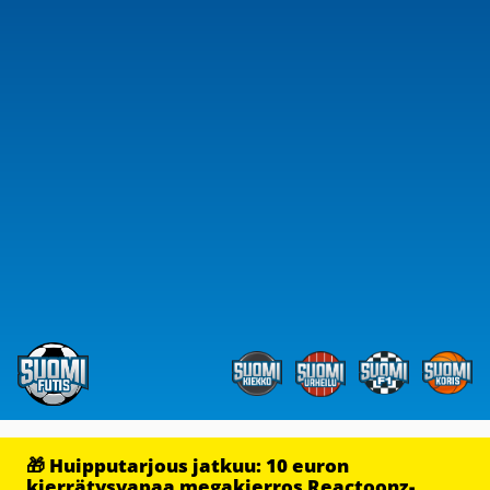
🎁 Huipputarjous jatkuu: 10 euron
kierrätysvapaa megakierros Reactoonz-