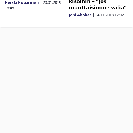
kisoihin – ”Jos
Heikki Kuparinen
|
20.01.2019
muuttaisimme väliä”
16:48
Joni Ahokas
|
24.11.2018
12:02