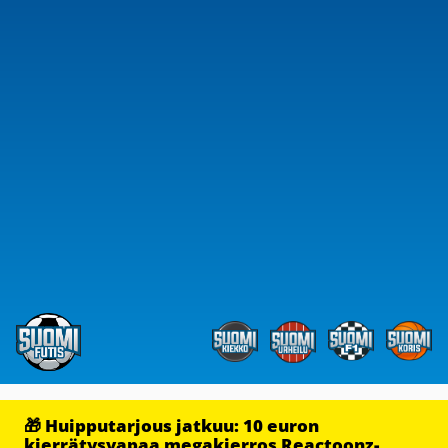
🎁 Huipputarjous jatkuu: 10 euron
kierrätysvapaa megakierros Reactoonz-