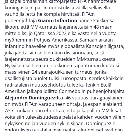
Jalkapallomaailman kattojärjestö FIFA hahmottelee
kuningaslajin pariin uudistuksia välillä sellaisella
vauhdilla, että heikompia hirvittää. FIFA:n
puheenjohtaja
Gianni Infantino
panee kaikkensa
likoon, että MM-turnaus laajennettaisiin 48 maan
mittelöiksi jo Qatarissa 2022 eikä vasta neljä vuotta
myöhemmin Pohjois-Amerikassa. Samaan aikaan
Infantino haaveilee myös globaalista Kansojen liigasta,
joka jaettaisiin seitsemään divisioonaan, sekä
laajennetusta seurajoukkueiden MM-turnauksesta.
Nykyisen seitsemän joukkueen tapahtuman korvaisi
massiivinen 24 seurajoukkueen turnaus, jonka
osallistujista puolet tulisi Euroopasta. Kenties kaikkein
radikaalein muutosehdotus tulee kuitenkin Etelä-
Amerikan jalkapalloliitto Conmebolin puheenjohtajalta
Alejandro Domínguezilta
. 46-vuotias paraguaylainen
on myös FIFA:n varapuheenjohtaja, ja espanjalaislehti
AS:n
mukaan hän ehdottaa, että jalkapallon MM-kisat
voitaisiin tulevaisuudessa pelata kahden vuoden välein
nykyisen neljän vuoden syklin sijaan. Domínguezin
ehdotuksen taustalla ovat paitsi taloudelliset syyt niin