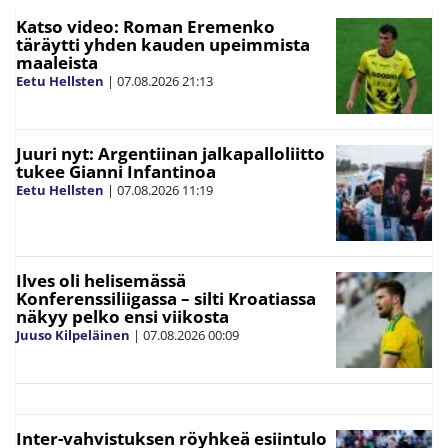
Katso video: Roman Eremenko
täräytti yhden kauden upeimmista
maaleista
Eetu Hellsten
|
07.08.2026
21:13
Juuri nyt: Argentiinan jalkapalloliitto
tukee Gianni Infantinoa
Eetu Hellsten
|
07.08.2026
11:19
Ilves oli helisemässä
Konferenssiliigassa – silti Kroatiassa
näkyy pelko ensi viikosta
Juuso Kilpeläinen
|
07.08.2026
00:09
Inter-vahvistuksen röyhkeä esiintulo