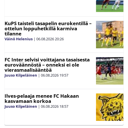
KuPS taisteli tasapelin eurokentillä –
ottelun loppuhetkillä karmiva
tilanne
Väinö Helenius
|
06.08.2026
20:26
FC Inter selvisi voittajana tasaisesta
euroväännöstä – onneksi ei ole
vierasmaalisääntöä
Juuso Kilpeläinen
|
06.08.2026
19:57
Ilves-pelaaja menee FC Hakaan
kasvamaan korkoa
Juuso Kilpeläinen
|
06.08.2026
18:57