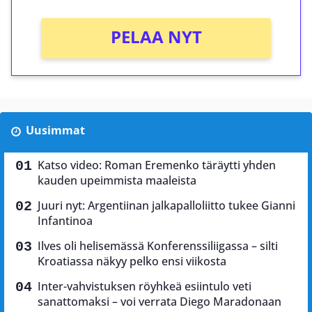
PELAA NYT
Uusimmat
Katso video: Roman Eremenko täräytti yhden
kauden upeimmista maaleista
Juuri nyt: Argentiinan jalkapalloliitto tukee Gianni
Infantinoa
Ilves oli helisemässä Konferenssiliigassa – silti
Kroatiassa näkyy pelko ensi viikosta
Inter-vahvistuksen röyhkeä esiintulo veti
sanattomaksi – voi verrata Diego Maradonaan