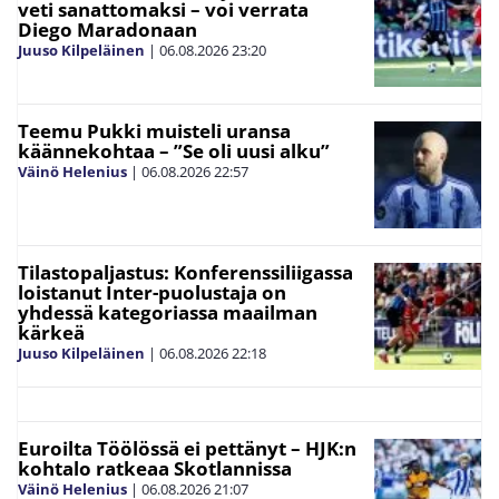
veti sanattomaksi – voi verrata
Diego Maradonaan
Juuso Kilpeläinen
|
06.08.2026
23:20
Teemu Pukki muisteli uransa
käännekohtaa – ”Se oli uusi alku”
Väinö Helenius
|
06.08.2026
22:57
Tilastopaljastus: Konferenssiliigassa
loistanut Inter-puolustaja on
yhdessä kategoriassa maailman
kärkeä
Juuso Kilpeläinen
|
06.08.2026
22:18
Euroilta Töölössä ei pettänyt – HJK:n
kohtalo ratkeaa Skotlannissa
Väinö Helenius
|
06.08.2026
21:07