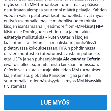
myös se, että MM-turnauksen tunnelmasta pääsisi
nauttimaan aiempaa suurempi määrä pelaajia. Kahden
vuoden välein pelattavat kisat mahdollistaisivat myös
entistä usemmalle maalle mahdollisuuden toimia
kisojen isäntämaana. [readmore from=MM-kisat] FIFA
käsittelee Domínguezin ehdotusta ja muitakin
esitettyjä mullistuksia – kuten Qatarin kisojen
laajentamista – Miamissa maaliskuun puolivälissä
pidettävässä kokouksessaan. FIFA:n pohdinnassa
olevien muutosten toteutumista vastaan puhuu se,
että UEFA ja sen puheenjohtaja
Aleksander Ceferin
eivät ole olleet suunnitelmista lainkaan innoissaan.
Ceferin vastustaa seurajoukkueiden MM-turnauksen
laajentamista, globaalia Kansojen liigaa ja mitä
suurimmalla todennäköisyydellä myös MM-kisasyklin
tiivistämistä.
LUE MYÖS: