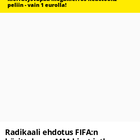
peliin - vain 1 eurolla!
Radikaali ehdotus FIFA:n