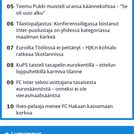
Teemu Pukki muisteli uransa käännekohtaa – ”Se
oli uusi alku”
Tilastopaljastus: Konferenssiliigassa loistanut
Inter-puolustaja on yhdessä kategoriassa
maailman kärkeä
Euroilta Töölössä ei pettänyt – HJK:n kohtalo
ratkeaa Skotlannissa
KuPS taisteli tasapelin eurokentillä – ottelun
loppuhetkillä karmiva tilanne
FC Inter selvisi voittajana tasaisesta
euroväännöstä – onneksi ei ole
vierasmaalisääntöä
Ilves-pelaaja menee FC Hakaan kasvamaan
korkoa
Luetuimmat