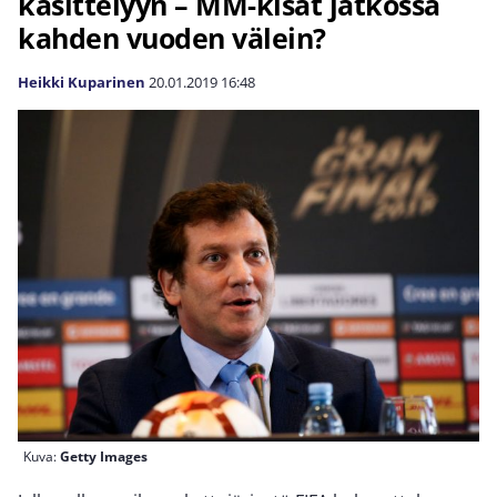
käsittelyyn – MM-kisat jatkossa
kahden vuoden välein?
Heikki Kuparinen
20.01.2019
16:48
Kuva:
Getty Images