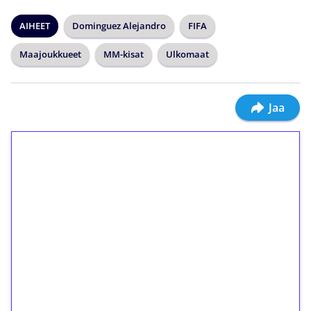
AIHEET
Dominguez Alejandro
FIFA
Maajoukkueet
MM-kisat
Ulkomaat
Jaa
1€ = 10€ arvosta
ilmaiskierroksia ilman
kierrätystä!
Talleta 1€
Saat heti 50 ilmaiskierrosta Tuohi 1000 -
peliin (arvo 0,20€ per kierros)!
Ei kierrätysvaatimusta!