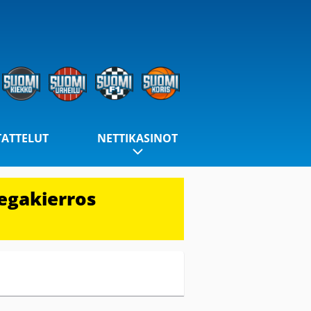
TATTELUT
NETTIKASINOT
egakierros