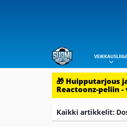
VEIKKAUSLIIG
🎁 Huipputarjous 
Reactoonz-peliin - 
Kaikki artikkelit: D