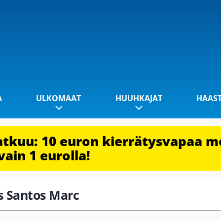
A
ULKOMAAT
HUUHKAJAT
HAAS
jatkuu: 10 euron kierrätysvapaa m
vain 1 eurolla!
os Santos Marc