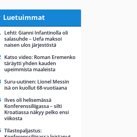
Luetuimmat
Lehti: Gianni Infantinolla oli
salasuhde – Uefa maksoi
naisen ulos järjestöstä
Katso video: Roman Eremenko
täräytti yhden kauden
upeimmista maaleista
Suru-uutinen: Lionel Messin
isä on kuollut 68-vuotiaana
Ilves oli helisemässä
Konferenssiliigassa – silti
Kroatiassa näkyy pelko ensi
viikosta
Tilastopaljastus:
Konferenssiliigassa loistanut