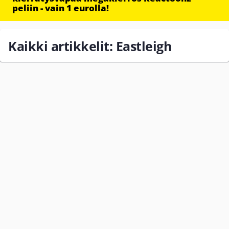
peliin - vain 1 eurolla!
Kaikki artikkelit: Eastleigh