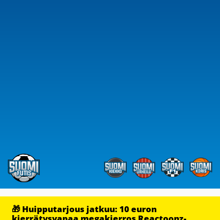
🎁 Huipputarjous jatkuu: 10 euron
kierrätysvapaa megakierros Reactoonz-