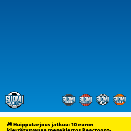
🎁 Huipputarjous jatkuu: 10 euron
kierrätysvapaa megakierros Reactoonz-