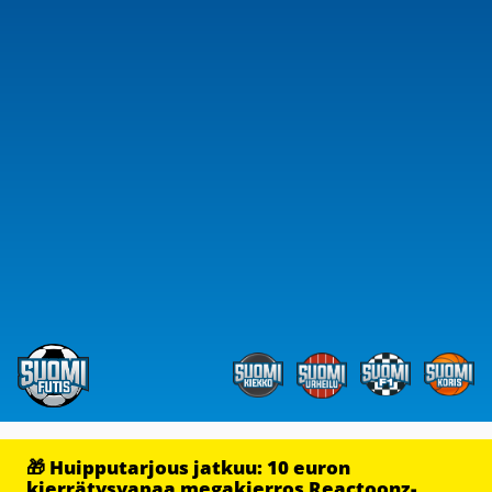
🎁 Huipputarjous jatkuu: 10 euron
kierrätysvapaa megakierros Reactoonz-