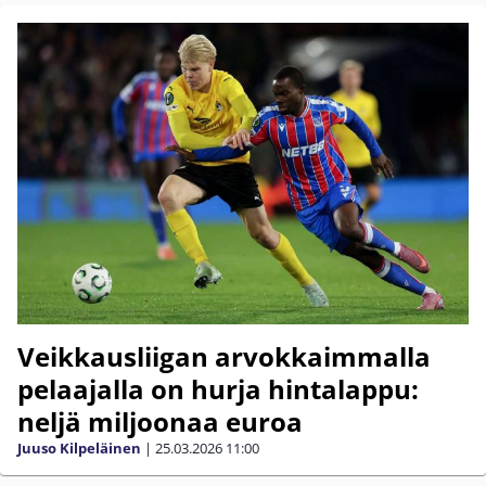
Veikkausliigan arvokkaimmalla
pelaajalla on hurja hintalappu:
neljä miljoonaa euroa
Juuso Kilpeläinen
|
25.03.2026
11:00