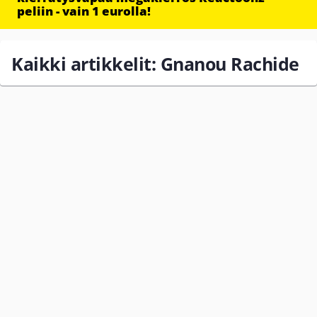
peliin - vain 1 eurolla!
Kaikki artikkelit: Gnanou Rachide