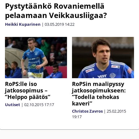
Pystytäänkö Rovaniemellä
pelaamaan Veikkausliigaa?
Heikki Kuparinen
|
03.05.2019
14:22
RoPS:lle iso
RoPSin maalipyssy
jatkosopimus –
jatkosopimukseen:
”Helppo päätös”
”Todella tehokas
kaveri”
Uutiset
|
02.10.2015
17:17
Christos Zavros
|
25.02.2015
19:17