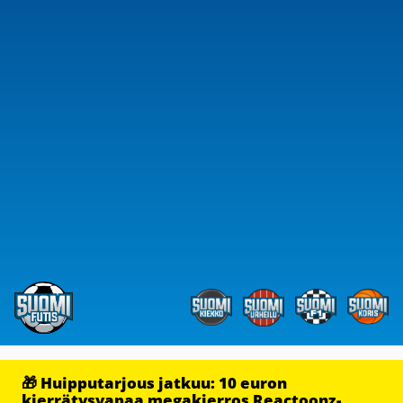
🎁 Huipputarjous jatkuu: 10 euron
kierrätysvapaa megakierros Reactoonz-