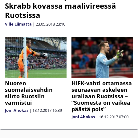
Skrabb kovassa maalivireessä
Ruotsissa
Ville Liimatta
|
23.05.2018
23:10
Nuoren
HIFK-vahti ottamassa
suomalaisvahdin
seuraavan askeleen
siirto Ruotsiin
urallaan Ruotsissa –
varmistui
”Suomesta on vaikea
päästä pois”
Joni Ahokas
|
18.12.2017
16:39
Joni Ahokas
|
16.12.2017
07:00