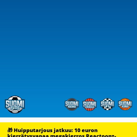
🎁 Huipputarjous jatkuu: 10 euron
kierrätysvapaa megakierros Reactoonz-