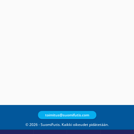
toimitus@suomifutis.com
© 2026 - SuomiFutis. Kaikki oikeudet pidätetään.