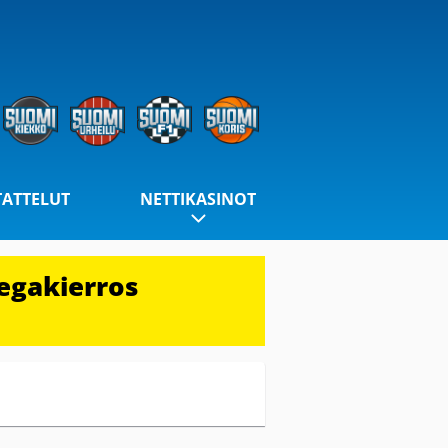
TATTELUT
NETTIKASINOT
egakierros