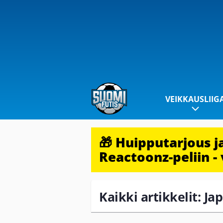
VEIKKAUSLIIG
🎁 Huipputarjous 
Reactoonz-peliin - 
Kaikki artikkelit: Ja