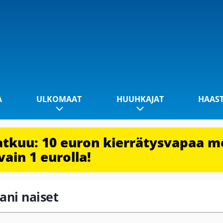
A
ULKOMAAT
HUUHKAJAT
HAAS
jatkuu: 10 euron kierrätysvapaa m
vain 1 eurolla!
pani naiset