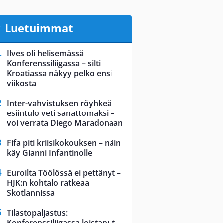
Luetuimmat
Ilves oli helisemässä
Konferenssiliigassa – silti
Kroatiassa näkyy pelko ensi
viikosta
Inter-vahvistuksen röyhkeä
esiintulo veti sanattomaksi –
voi verrata Diego Maradonaan
Fifa piti kriisikokouksen – näin
käy Gianni Infantinolle
Euroilta Töölössä ei pettänyt –
HJK:n kohtalo ratkeaa
Skotlannissa
Tilastopaljastus:
Konferenssiliigassa loistanut