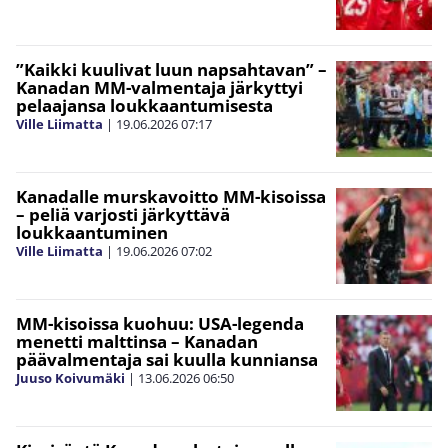
”Kaikki kuulivat luun napsahtavan” –
Kanadan MM-valmentaja järkyttyi
pelaajansa loukkaantumisesta
Ville Liimatta
|
19.06.2026
07:17
Kanadalle murskavoitto MM-kisoissa
– peliä varjosti järkyttävä
loukkaantuminen
Ville Liimatta
|
19.06.2026
07:02
MM-kisoissa kuohuu: USA-legenda
menetti malttinsa – Kanadan
päävalmentaja sai kuulla kunniansa
Juuso Koivumäki
|
13.06.2026
06:50