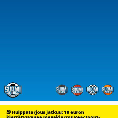
🎁 Huipputarjous jatkuu: 10 euron
kierrätysvapaa megakierros Reactoonz-