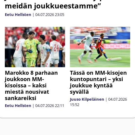
meidän joukkueestamme”
Eetu Hellsten
|
04.07.2026
23:05
Marokko 8 parhaan
Tässä on MM-kisojen
joukkoon MM-
kuntopuntari – yksi
kisoissa – kaksi
joukkue kyntää
miestä nousivat
syvällä
sankareiksi
Juuso Kilpeläinen
|
04.07.2026
15:52
Eetu Hellsten
|
04.07.2026
22:11