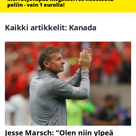
peliin - vain 1 eurolla!
Kaikki artikkelit: Kanada
Jesse Marsch: ”Olen niin ylpeä