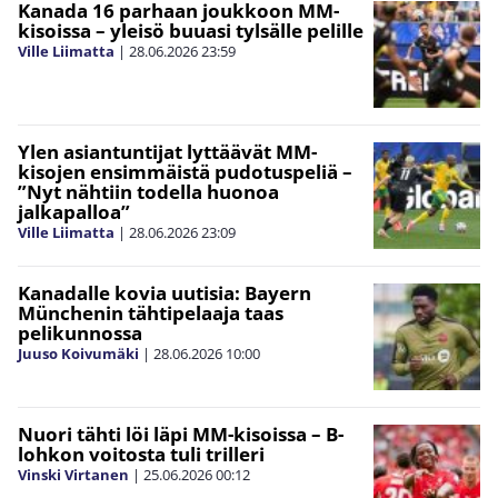
Kanada 16 parhaan joukkoon MM-
kisoissa – yleisö buuasi tylsälle pelille
Ville Liimatta
|
28.06.2026
23:59
Ylen asiantuntijat lyttäävät MM-
kisojen ensimmäistä pudotuspeliä –
”Nyt nähtiin todella huonoa
jalkapalloa”
Ville Liimatta
|
28.06.2026
23:09
Kanadalle kovia uutisia: Bayern
Münchenin tähtipelaaja taas
pelikunnossa
Juuso Koivumäki
|
28.06.2026
10:00
Nuori tähti löi läpi MM-kisoissa – B-
lohkon voitosta tuli trilleri
Vinski Virtanen
|
25.06.2026
00:12