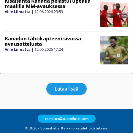
Kisaisäntä Kanada pelastui upealla
maalilla MM-avauksessa
Ville Liimatta
|
12.06.2026
23:59
Kanadan tähtikapteeni sivussa
avausottelusta
Ville Liimatta
|
12.06.2026
17:24
Lataa lisää
toimitus@suomifutis.com
© 2026 - SuomiFutis. Kaikki oikeudet pidätetään.