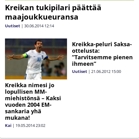
Kreikan tukipilari päättää
maajoukkueuransa
Uutiset
|
30.06.2014
12:14
Kreikka-peluri Saksa-
ottelusta:
”Tarvitsemme pienen
ihmeen”
Uutiset
|
21.06.2012
15:00
Kreikka nimesi jo
lopullisen MM-
miehistönsä – Kaksi
vuoden 2004 EM-
sankaria yhä
mukana!
Kai
|
19.05.2014
23:02