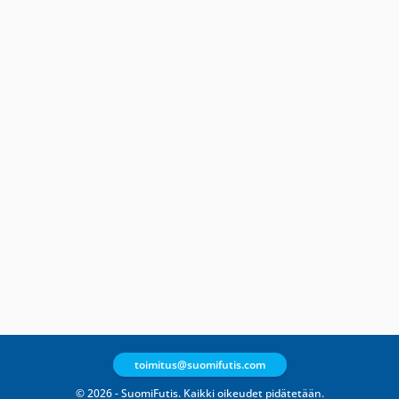
toimitus@suomifutis.com
© 2026 - SuomiFutis. Kaikki oikeudet pidätetään.