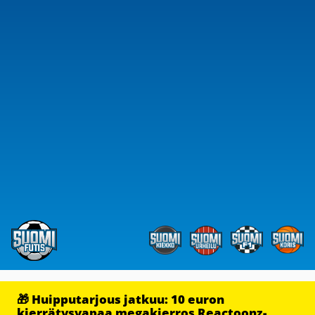
🎁 Huipputarjous jatkuu: 10 euron
kierrätysvapaa megakierros Reactoonz-