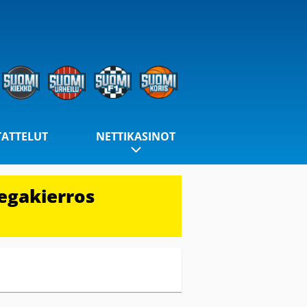
TATTELUT
NETTIKASINOT
egakierros