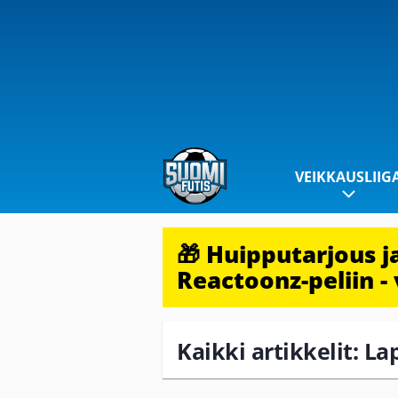
VEIKKAUSLIIG
🎁 Huipputarjous 
Reactoonz-peliin - 
Kaikki artikkelit: La