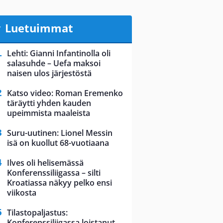
Luetuimmat
Lehti: Gianni Infantinolla oli
salasuhde – Uefa maksoi
naisen ulos järjestöstä
Katso video: Roman Eremenko
täräytti yhden kauden
upeimmista maaleista
Suru-uutinen: Lionel Messin
isä on kuollut 68-vuotiaana
Ilves oli helisemässä
Konferenssiliigassa – silti
Kroatiassa näkyy pelko ensi
viikosta
Tilastopaljastus:
Konferenssiliigassa loistanut