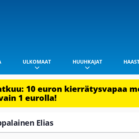
A
ULKOMAAT
HUUHKAJAT
HAAS
jatkuu: 10 euron kierrätysvapaa m
vain 1 eurolla!
ppalainen Elias