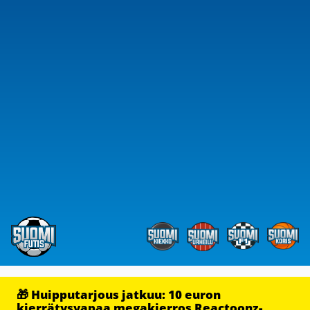
🎁 Huipputarjous jatkuu: 10 euron
kierrätysvapaa megakierros Reactoonz-