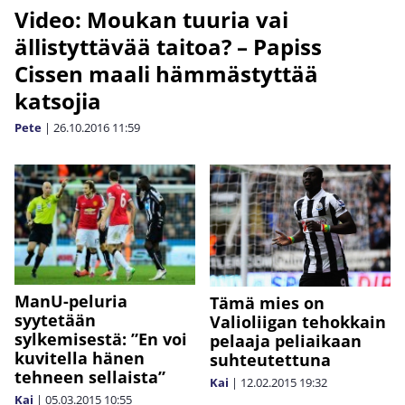
Video: Moukan tuuria vai
ällistyttävää taitoa? – Papiss
Cissen maali hämmästyttää
katsojia
Pete
|
26.10.2016
11:59
ManU-peluria
Tämä mies on
syytetään
Valioliigan tehokkain
sylkemisestä: ”En voi
pelaaja peliaikaan
kuvitella hänen
suhteutettuna
tehneen sellaista”
Kai
|
12.02.2015
19:32
Kai
|
05.03.2015
10:55