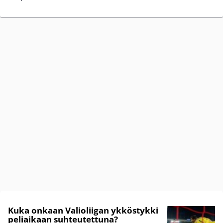
Kuka onkaan Valioliigan ykköstykki
peliaikaan suhteutettuna?